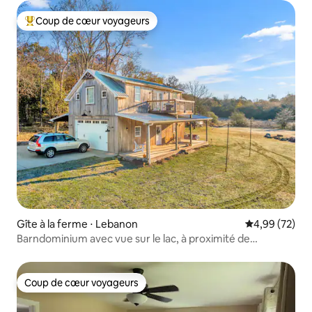
Coup de cœur voyageurs
Coups de cœur voyageurs les plus appréciés
Gîte à la ferme ⋅ Lebanon
Évaluation mo
4,99 (72)
Barndominium avec vue sur le lac, à proximité de
Nashville !
Coup de cœur voyageurs
Coup de cœur voyageurs