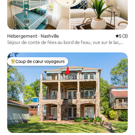
Hébergement ⋅ Nashville
Évaluatio
5 (3)
Séjour de conte de fées au bord de l'eau, vue sur le lac,
dans le nord de Nashville
Coup de cœur voyageurs
Coups de cœur voyageurs les plus appréciés