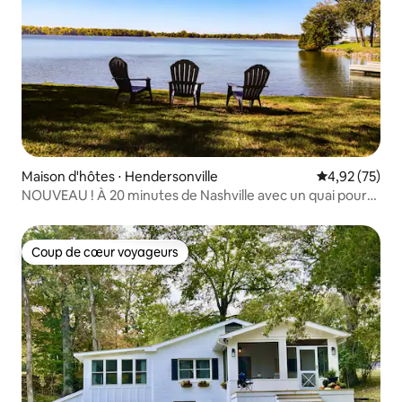
Maison d'hôtes ⋅ Hendersonville
Évaluation mo
4,92 (75)
NOUVEAU ! À 20 minutes de Nashville avec un quai pour
bateau !
Coup de cœur voyageurs
Coup de cœur voyageurs