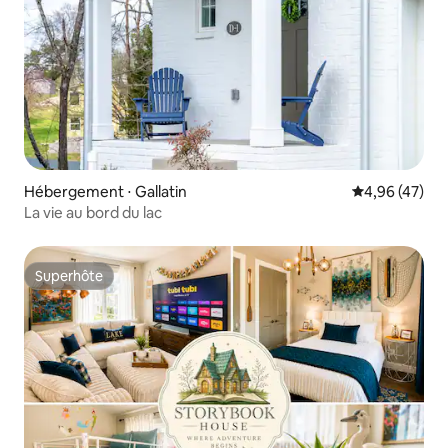
Hébergement ⋅ Gallatin
Évaluation mo
4,96 (47)
La vie au bord du lac
Superhôte
Superhôte