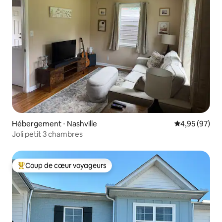
Hébergement ⋅ Nashville
Évaluation mo
4,95 (97)
Joli petit 3 chambres
Coup de cœur voyageurs
Coups de cœur voyageurs les plus appréciés