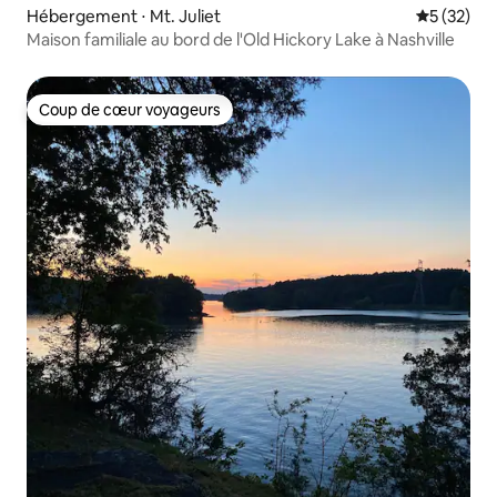
Hébergement ⋅ Mt. Juliet
Évaluation
5 (32)
Maison familiale au bord de l'Old Hickory Lake à Nashville
Coup de cœur voyageurs
Coup de cœur voyageurs