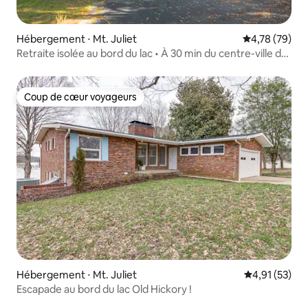
Hébergement ⋅ Mt. Juliet
Évaluation mo
4,78 (79)
Retraite isolée au bord du lac • À 30 min du centre-ville de
Nashville
Coup de cœur voyageurs
Coup de cœur voyageurs
Hébergement ⋅ Mt. Juliet
Évaluation mo
4,91 (53)
Escapade au bord du lac Old Hickory !