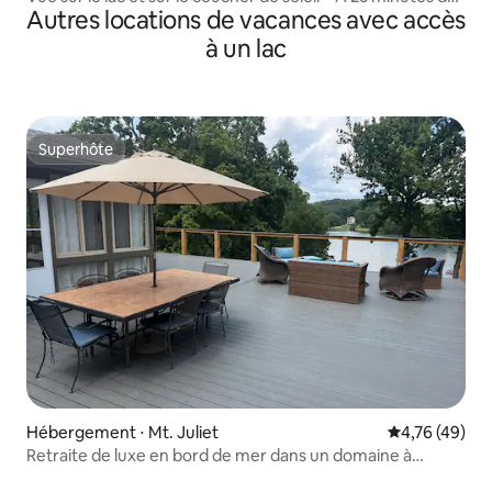
Autres locations de vacances avec accès
centre-ville
à un lac
Superhôte
Superhôte
Hébergement ⋅ Mt. Juliet
Évaluation mo
4,76 (49)
Retraite de luxe en bord de mer dans un domaine à
Grand Lake