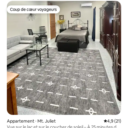
Coup de cœur voyageurs
Coup de cœur voyageurs
Appartement ⋅ Mt. Juliet
Évaluation m
4,9 (21)
Vue sur le lac et sur le coucher de soleil – À 25 minutes du