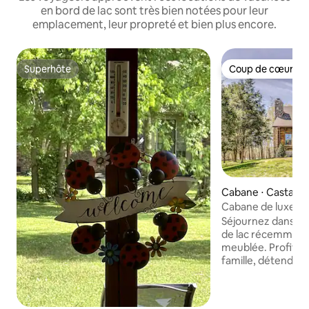
en bord de lac sont très bien notées pour leur
emplacement, leur propreté et bien plus encore.
Superhôte
Coup de cœur vo
Superhôte
Coup de cœur vo
Cabane ⋅ Castalian
Cabane de luxe au 
Séjournez dans no
de lac récemment 
meublée. Profite
famille, détendez
notre immense jar
extérieurs conforta
entièrement équip