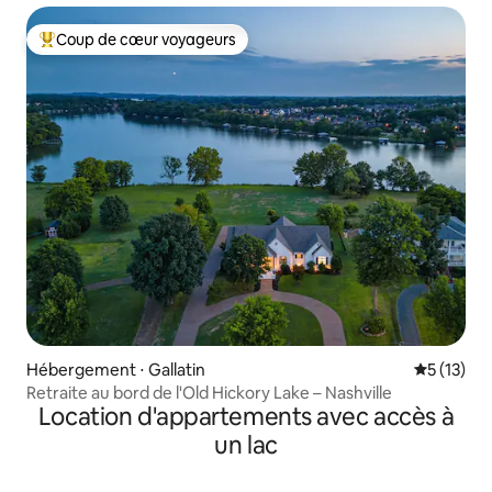
Coup de cœur voyageurs
Coups de cœur voyageurs les plus appréciés
Hébergement ⋅ Gallatin
Évaluation
5 (13)
Retraite au bord de l'Old Hickory Lake – Nashville
Location d'appartements avec accès à
un lac