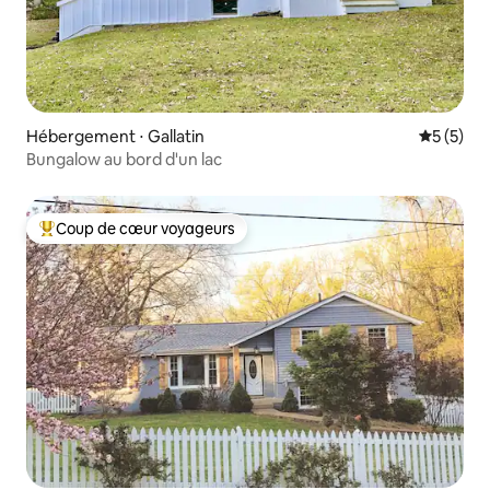
Hébergement ⋅ Gallatin
Évaluatio
5 (5)
Bungalow au bord d'un lac
Coup de cœur voyageurs
Coups de cœur voyageurs les plus appréciés