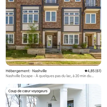
Hébergement ⋅ Nashville
Évaluation mo
4,85 (61)
Nashville Escape - À quelques pas du lac, à 20 min du
centre-ville de Nashville
Coup de cœur voyageurs
Coup de cœur voyageurs