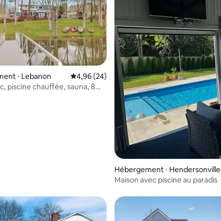
ent ⋅ Lebanon
Évaluation moyenne sur la base de 24 commen
4,96 (24)
c, piscine chauffée, sauna, 8
 la base de 66 commentaires : 4,94 sur 5
 !
Hébergement ⋅ Hendersonville
Maison avec piscine au paradis