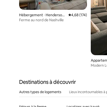
Hébergement ⋅ Hendersonv
Évaluation moyenne sur
4,68 (174)
ille
Ferme au nord de Nashville
Apparteme
Modern Lu
salles de 
personne
Destinations à découvrir
Autres types de logements
Lieux incontournables à 
Séjours à la ferme
Locations avec kayak