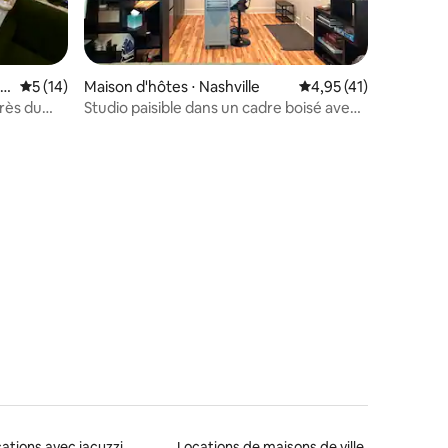
l
Évaluation moyenne sur la base de 14 commentaires : 5 sur 5
5 (14)
Maison d'hôtes ⋅ Nashville
Évaluation moyenne su
4,95 (41)
près du
Studio paisible dans un cadre boisé avec
terrasse privée
ations avec jacuzzi
Locations de maisons de ville