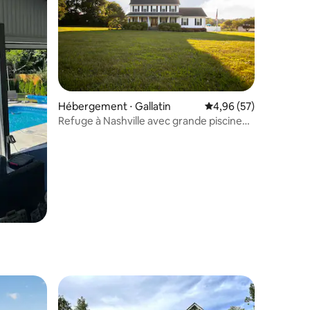
Hébergement ⋅ Gallatin
Évaluation moyenne su
4,96 (57)
taires : 4,96 sur 5
Refuge à Nashville avec grande piscine
près de la ville de la musique