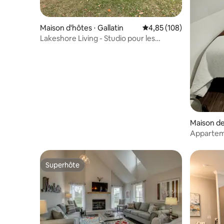
Maison d'hôtes ⋅ Gallatin
Évaluation moyenne sur 
4,85 (108)
Lakeshore Living - Studio pour les
voyageurs
Maison de 
e
Appartem
d’Henders
Superhôte
Superhôte