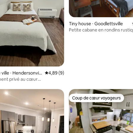
la base de 108 commentaires : 4,85 sur 5
Tiny house ⋅ Goodlettsville
Petite cabane en rondins rustiq
près de Nashville, TN – Pas de s
bain
ville ⋅ Hendersonvill
Évaluation moyenne sur la base de 9 commen
4,89 (9)
ent privé au cœur
onville
Coup de cœur voyageurs
Coup de cœur voyageurs