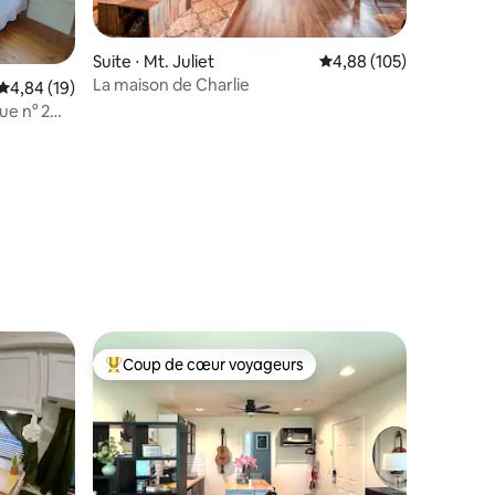
Suite ⋅ Mt. Juliet
Évaluation moyenne sur
4,88 (105)
La maison de Charlie
Évaluation moyenne sur la base de 19 commentaires : 4,84 sur 5
4,84 (19)
ue n° 2
alle de
taires : 4,89 sur 5
Coup de cœur voyageurs
Coups de cœur voyageurs les plus appréciés