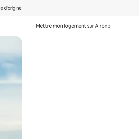
ue d'origine
Mettre mon logement sur Airbnb
sant glisser.