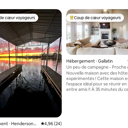
de cœur voyageurs
Coup de cœur voyageurs
 cœur voyageurs les plus appréciés
Coups de cœur voyageurs les p
Hébergement ⋅ Gallatin
Un peu de campagne - Proche 
Nashville avec piscine !
Nouvelle maison avec des hôte
r la base de 81 commentaires : 4,89 sur 5
expérimentés ! Cette maison est
l'espace idéal pour se réunir en 
entre amis !! À 35 minutes du centre-ville
de Nashville et à proximité des
commerces locaux, des restaur
de Publix. Cette spacieuse maison de
2600 pieds carrés se trouve sur
paisibles, à Gallatin. Cette mais
magnifiquement conçue dispos
nt ⋅ Hendersonvill
Évaluation moyenne sur la base de 24 commen
4,96 (24)
chambres, d'une chambre