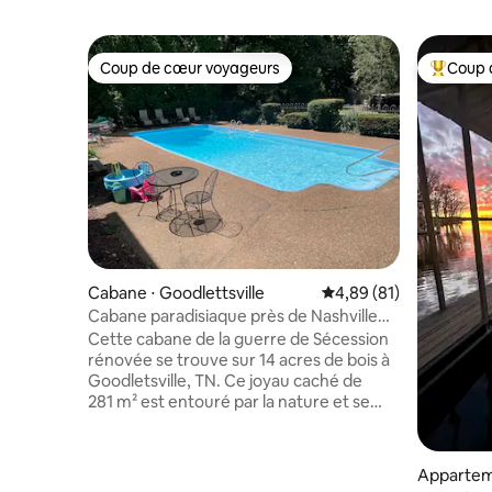
Coup de cœur voyageurs
Coup 
Coup de cœur voyageurs
Coups de
Cabane ⋅ Goodlettsville
Évaluation moyenne su
4,89 (81)
Cabane paradisiaque près de Nashville
Lic : 0135569
Cette cabane de la guerre de Sécession
rénovée se trouve sur 14 acres de bois à
Goodletsville, TN. Ce joyau caché de
281 m² est entouré par la nature et se
trouve à 25 minutes du centre-ville de
Nash, du Grand Ole Opry et du Nissan
Stadium. Ce chalet dispose de
Apparteme
3 chambres, de 3 salles de bains