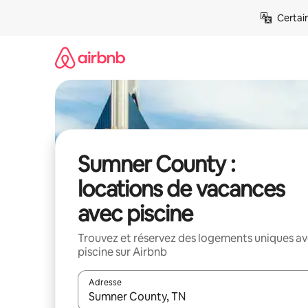
Aller
Certai
directement
au
contenu
Sumner County :
locations de vacances
avec piscine
Trouvez et réservez des logements uniques a
piscine sur Airbnb
Adresse
Lorsque les résultats s'affichent, utilisez les flèc