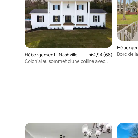
Hébergem
Bord de la
Hébergement ⋅ Nashville
Évaluation moyenne sur
4,94 (66)
couchages
Colonial au sommet d'une colline avec
vue, jacuzzi et piscine