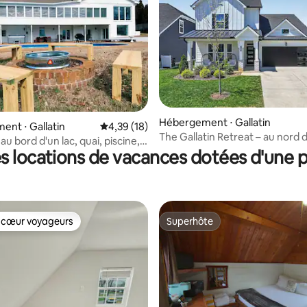
ur la base de 56 commentaires : 4,7 sur 5
Hébergement ⋅ Gallatin
nt ⋅ Gallatin
Évaluation moyenne sur la base de 18 comme
4,39 (18)
The Gallatin Retreat – au nord 
au bord d'un lac, quai, piscine,
Nashville
s locations de vacances dotées d'une p
 cœur voyageurs
Superhôte
 cœur voyageurs
Superhôte