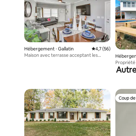
Hébergement ⋅ Gallatin
Évaluation moyenne s
4,7 (56)
Maison avec terrasse acceptant les
Hébergeme
animaux de compagnie à Gallatin, à 1 mile
Propriété 
de la ville !
Autre
jacuzzi
Coup de
Coup de