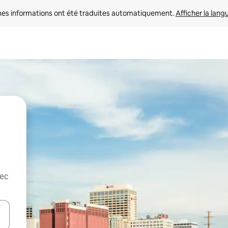
nes informations ont été traduites automatiquement. 
Afficher la lang
vec
hes vers le haut et vers le bas pour les parcourir ou en appuyant et en fai