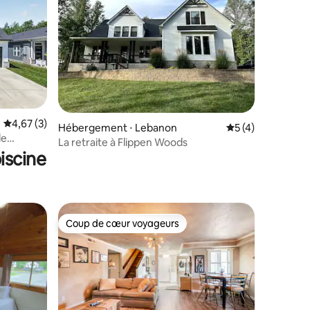
Évaluation moyenne sur la base de 3 commentaires : 4,67 sur 5
4,67 (3)
ntaires : 4,39 sur 5
Hébergement ⋅ Lebanon
Évaluation moyenn
5 (4)
de
La retraite à Flippen Woods
iscine
Coup de cœur voyageurs
Coup de cœur voyageurs