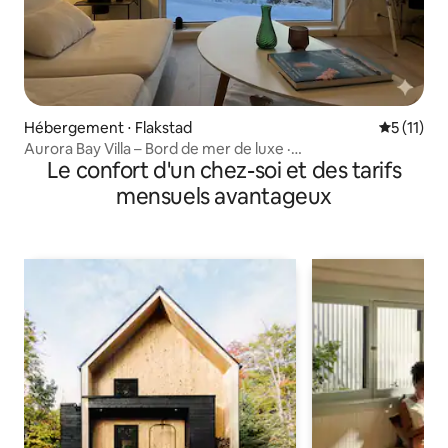
Hébergement ⋅ Flakstad
Évaluatio
5 (11)
Aurora Bay Villa – Bord de mer de luxe ·
Le confort d'un chez-soi et des tarifs
4 chambres/1,5 salle de bain
mensuels avantageux