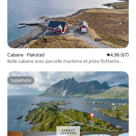
Cabane ⋅ Flakstad
Évaluation mo
4,96 (67)
Belle cabane avec parcelle maritime et jetée flottante
privée
Superhôte
Superhôte