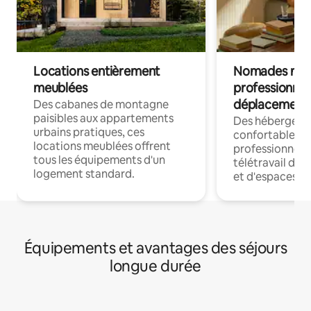
Locations entièrement
Nomades num
meublées
professionnel
déplacement
Des cabanes de montagne
paisibles aux appartements
Des hébergem
urbains pratiques, ces
confortables p
locations meublées offrent
professionnels
tous les équipements d'un
télétravail dis
logement standard.
et d'espaces de
Équipements et avantages des séjours
longue durée