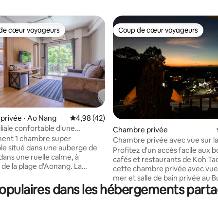
de cœur voyageurs
Coup de cœur voyageurs
 cœur voyageurs les plus appréciés
Coup de cœur voyageurs
la base de 149 commentaires : 4,89 sur 5
privée ⋅ Ao Nang
Évaluation moyenne sur la base de 42 comme
4,98 (42)
liale confortable d'une
Chambre privée
ouvant accueillir jusqu'à 4
ent 1 chambre super
Chambre privée avec vue sur l
s
le situé dans une auberge de
coucher du soleil – Buddha Vie
Profitez d'un accès facile aux 
dans une ruelle calme, à
cafés et restaurants de Koh Ta
 de la plage d'Aonang. La
cette chambre privée avec vue 
ispose de 2 zones : une
mer et salle de bain privée au 
vec un lit King Size super
pulaires dans les hébergements parta
View Hostel, à seulement 300 m
le et un salon avec un canapé-
jetée de Mae Haad. Détendez-
Size (pouvant accueillir
votre balcon privé en admirant
es supplémentaires), les deux
couchers de soleil à couper le s