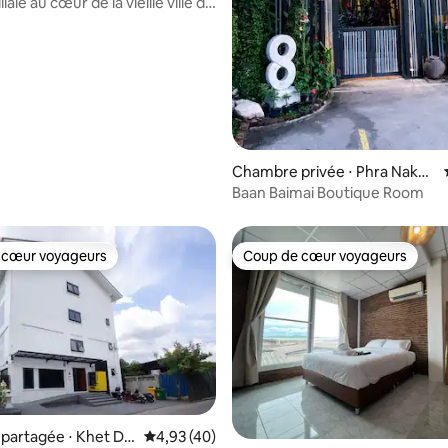
 Phai
iale au cœur de la vieille ville de
Chambre privée ⋅ Phra Nakho
n Si Ayutthaya District
Baan Baimai Boutique Room
 cœur voyageurs
Coup de cœur voyageurs
 cœur voyageurs
Coup de cœur voyageurs
partagée ⋅ Khet Do
Évaluation moyenne sur la base de 40 comme
4,93 (40)