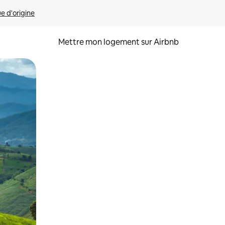
ue d'origine
Mettre mon logement sur Airbnb
sant glisser.