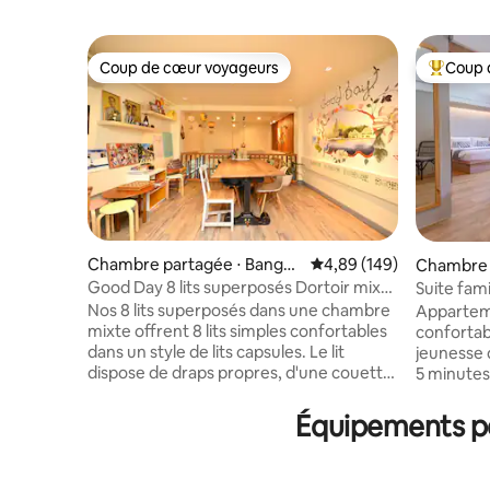
Coup de cœur voyageurs
Coup 
Coup de cœur voyageurs
Coups de
Chambre partagée ⋅ Bangko
Évaluation moyenne sur 
4,89 (149)
Chambre 
k
Good Day 8 lits superposés Dortoir mixte
Suite fami
A
chambre p
Nos 8 lits superposés dans une chambre
Appartem
personne
mixte offrent 8 lits simples confortables
confortab
dans un style de lits capsules. Le lit
jeunesse 
dispose de draps propres, d'une couette,
5 minutes
d'une lampe de lecture, d'un cintre et
chambre d
d'une prise de courant électrique. Cette
chambre a
Équipements po
chambre est également équipée de
confortab
casiers personnels pour chaque
lit Queen 
voyageur. Les salles de bains sont
2 personn