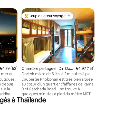
Chambre 
Coup de cœur voyageurs
Coup de
Coups de cœur voyageurs les plus appréciés
Coup de
Prap Satt
Chambre 
Notre cha
plus mezza
niveau in
supérieur
avec télé
de bain p
les deux
notre lo
ntaires : 4,98 sur 5
boutique 
Évaluation moyenne sur la base de 62 commentaires : 4,79 sur 5
4,79 (62)
Chambre partagée ⋅ Din Dae
Évaluation moyenne sur
4,97 (151)
intérieur
ng
thaïlanda
a mer au
Dortoir mixte de 6 lits, à 2 minutes à pied
emplacem
w Hostel
du métro MRT
boutiques,
L'auberge Phobphan est très bien située
environ 1
o depuis
au cœur d'un quartier d'affaires de Rama
Mongkhon (MRT). Le
sur la
9 et Ratchada Road. Il se trouve à
est Live 
Buddha
quelques minutes à pied du métro MRT
gés à Thaïlande
 de la
(station Phra Ram 9) et de la route
vous sur
Asoke. Il est à seulement 5-10 minutes
 des
en MRT de Sukhumvit Road où se trouve
ouffle sur
le centre-ville de Bangkok. Chaque