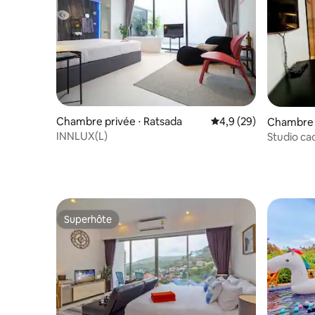
Chambre privée ⋅ Ratsada
Évaluation moyenne s
4,9 (29)
Chambre d
INNLUX(L)
Studio cac
BTS Taksi
Superhôte
Superhôte