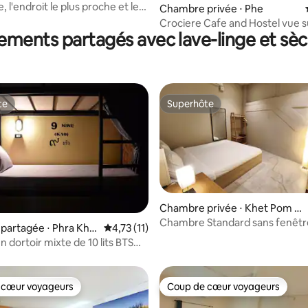
g
 l'endroit le plus proche et le
la base de 100 commentaires : 4,88 sur 5
Chambre privée ⋅ Phe
 aux alentours
Crociere Cafe and Hostel vue s
ments partagés avec lave-linge et sèc
te
Superhôte
te
Superhôte
Chambre privée ⋅ Khet Pom Pr
ap Sattru Phai
Chambre Standard sans fenêtr
partagée ⋅ Phra Kha
Évaluation moyenne sur la base de 11 comme
4,73 (11)
 la base de 62 commentaires : 4,65 sur 5
Khaosan Road
n dortoir mixte de 10 lits BTS
vit50
 cœur voyageurs
Coup de cœur voyageurs
 cœur voyageurs
Coup de cœur voyageurs