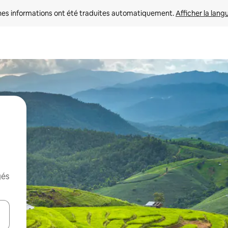
nes informations ont été traduites automatiquement. 
Afficher la lang
gés
hes vers le haut et vers le bas pour les parcourir ou en appuyant et en fai