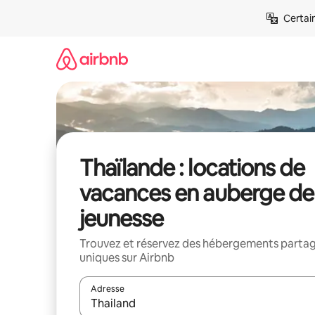
Aller
Certai
directement
au
contenu
Thaïlande : locations de
vacances en auberge de
jeunesse
Trouvez et réservez des hébergements parta
uniques sur Airbnb
Adresse
Lorsque les résultats s'affichent, utilisez les flèc