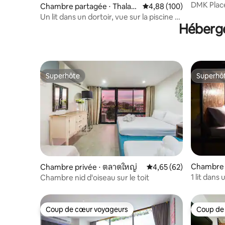
n Muean
DMK Place,
Chambre partagée ⋅ Thalan
Évaluation moyenne sur 
4,88 (100)
plus cool
g District
Un lit dans un dortoir, vue sur la piscine -
Héberge
Aéroport de Phuket
Superhôte
Superhô
Superhôte
Superhô
Chambre 
Chambre privée ⋅ ตลาดใหญ่
Évaluation moyenne sur
4,65 (62)
nong
1 lit dans u
Chambre nid d'oiseau sur le toit
@Sukhum
Coup de cœur voyageurs
Coup de
Coup de cœur voyageurs
Coup de