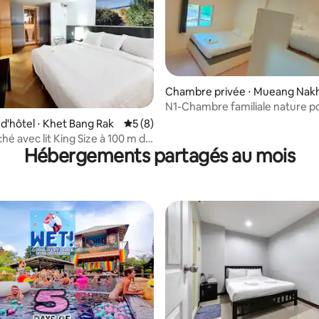
Chambre privée ⋅ Mueang Nak
n Si Thammarat
N1-Chambre familiale nature p
4 personnes maximum
ur la base de 29 commentaires : 4,9 sur 5
'hôtel ⋅ Khet Bang Rak
Évaluation moyenne sur la base de 8 co
5 (8)
hé avec lit King Size à 100 m de
Hébergements partagés au mois
n