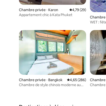
Chambre privée ⋅ Karon
Évaluation moyenne su
4,79 (29)
Appartement chic à Kata Phuket
Chambre 
ngan
WET : fête
LA PLEINE
(par lit)
Chambre privée ⋅ Bangkok
Évaluation moyenne sur 
4,65 (286)
Chambre d
Chambre de style chinois moderne au
Chambre d
Loftel 22
Pho