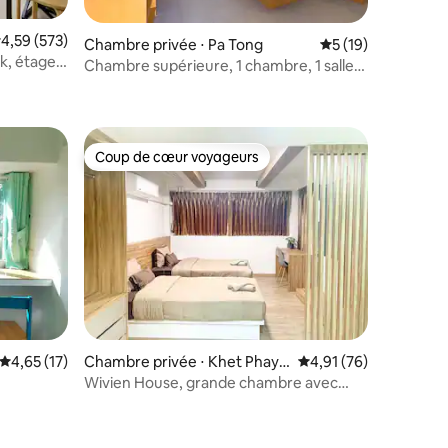
valuation moyenne sur la base de 573 commentaires : 4,59 sur 5
4,59 (573)
Chambre privée ⋅ Pa Tong
Évaluation moyenne
5 (19)
ok, étage
Chambre supérieure, 1 chambre, 1 salle
ntaires : 4,53 sur 5
de bain
Coup de cœur voyageurs
Coup de cœur voyageurs
ntaires : 4,73 sur 5
Évaluation moyenne sur la base de 17 commentaires : 4,65 sur 5
4,65 (17)
Chambre privée ⋅ Khet Phaya
Évaluation moyenne su
4,91 (76)
Thai
Wivien House, grande chambre avec
deux lits