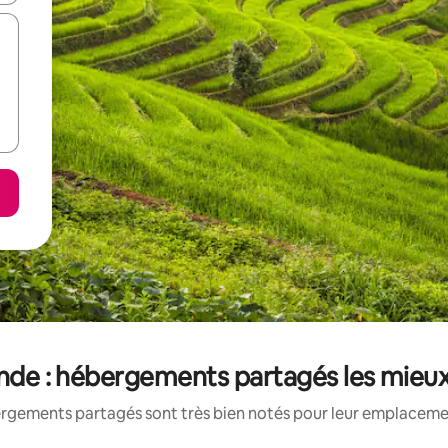
nde : hébergements partagés les mieu
rgements partagés sont très bien notés pour leur emplacement