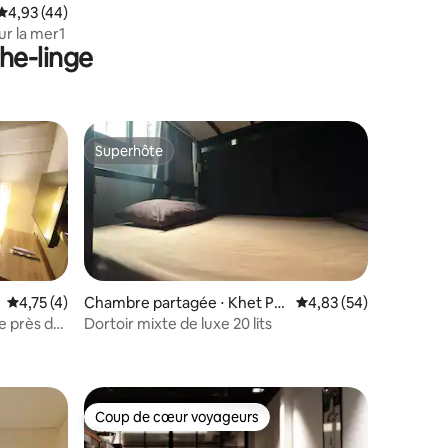
Évaluation moyenne sur la base de 44 commentaires : 4,93 sur 5
4,93 (44)
ur la mer1
he-linge
Superhôte
Superhôte
Évaluation moyenne sur la base de 4 commentaires : 4,75 sur 5
4,75 (4)
Chambre partagée ⋅ Khet Ph
Évaluation moyenne su
4,83 (54)
ra Nakhon
e près de
Dortoir mixte de luxe 20 lits
ntaires : 4,73 sur 5
Coup de cœur voyageurs
Coup de cœur voyageurs