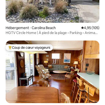
Hébergement ⋅ Carolina Beach
Évaluation moy
4,95 (105)
HGTV Circle Home | À pied de la plage • Parking • Animaux
acceptés
Coup de cœur voyageurs
Coups de cœur voyageurs les plus appréciés