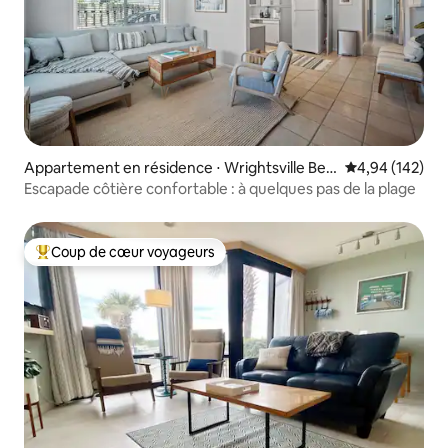
Appartement en résidence ⋅ Wrightsville Bea
Évaluation moy
4,94 (142)
ch
Escapade côtière confortable : à quelques pas de la plage
Coup de cœur voyageurs
Coups de cœur voyageurs les plus appréciés