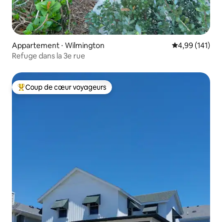
Appartement ⋅ Wilmington
Évaluation moy
4,99 (141)
Refuge dans la 3e rue
Coup de cœur voyageurs
Coups de cœur voyageurs les plus appréciés