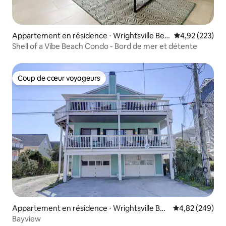
Appartement en résidence ⋅ Wrightsville Bea
Évaluation moy
4,92 (223)
ch
Shell of a Vibe Beach Condo - Bord de mer et détente
Coup de cœur voyageurs
Coup de cœur voyageurs
Appartement en résidence ⋅ Wrightsville Bea
Évaluation moy
4,82 (249)
ch
Bayview