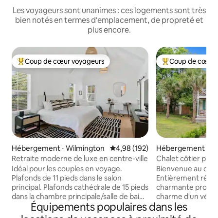
Les voyageurs sont unanimes : ces logements sont très
bien notés en termes d'emplacement, de propreté et
plus encore.
Coup de cœur voyageurs
Coup de cœur 
Coups de cœur voyageurs les plus appréciés
Coups de cœur vo
Hébergement ⋅ Wilmington
Évaluation moyenne sur la base 
4,98 (192)
Hébergement ⋅ W
Retraite moderne de luxe en centre-ville
Chalet côtier près
petit déjeuner
Idéal pour les couples en voyage.
Bienvenue au chale
Plafonds de 11 pieds dans le salon
Entièrement rénov
principal. Plafonds cathédrale de 15 pieds
charmante proprié
dans la chambre principale/salle de bain !
charme d'un vérita
Équipements populaires dans les
Téléviseur 82" dans la chambre avec
au bord de la plage
système home cinéma Sonos Dolby.
avantages de not