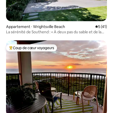
Appartement ⋅ Wrightsville Beach
Évaluation
5 (41)
La sérénité de Southend : « À deux pas du sable et de la
mer »
Coup de cœur voyageurs
Coups de cœur voyageurs les plus appréciés