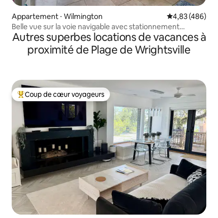
Appartement ⋅ Wilmington
Évaluation moy
4,83 (486)
Belle vue sur la voie navigable avec stationnement
Autres superbes locations de vacances à
*Aucuns frais de service !
proximité de Plage de Wrightsville
Coup de cœur voyageurs
Coups de cœur voyageurs les plus appréciés