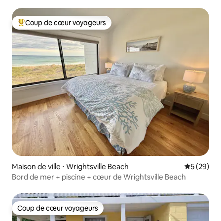
Coup de cœur voyageurs
Coups de cœur voyageurs les plus appréciés
Maison de ville ⋅ Wrightsville Beach
Évaluation
5 (29)
Bord de mer + piscine + cœur de Wrightsville Beach
Coup de cœur voyageurs
Coup de cœur voyageurs