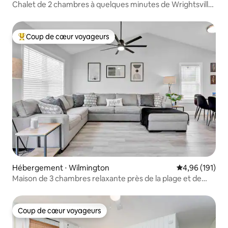
Chalet de 2 chambres à quelques minutes de Wrightsville
Beach
Coup de cœur voyageurs
Coups de cœur voyageurs les plus appréciés
Hébergement ⋅ Wilmington
Évaluation moy
4,96 (191)
Maison de 3 chambres relaxante près de la plage et de
l'aéroport !
Coup de cœur voyageurs
Coup de cœur voyageurs