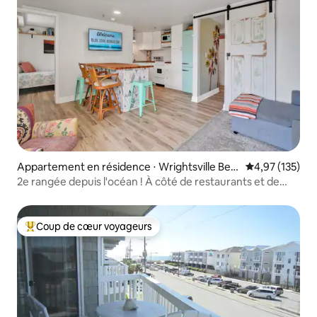
Appartement en résidence ⋅ Wrightsville Bea
Évaluation moy
4,97 (135)
ch
2e rangée depuis l'océan ! À côté de restaurants et de
cafés
Coup de cœur voyageurs
Coups de cœur voyageurs les plus appréciés