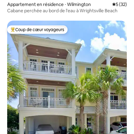
Appartement en résidence ⋅ Wilmington
Évaluation
5 (32)
Cabane perchée au bord de l'eau à Wrightsville Beach
Coup de cœur voyageurs
Coups de cœur voyageurs les plus appréciés