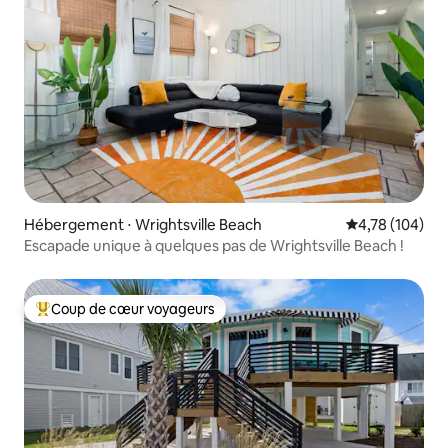
Hébergement ⋅ Wrightsville Beach
Évaluation moy
4,78 (104)
Escapade unique à quelques pas de Wrightsville Beach !
Coup de cœur voyageurs
Coups de cœur voyageurs les plus appréciés