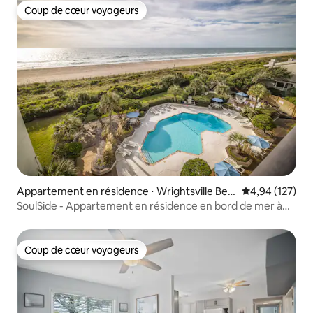
Coup de cœur voyageurs
Coup de cœur voyageurs
Appartement en résidence ⋅ Wrightsville Bea
Évaluation moy
4,94 (127)
ch
SoulSide - Appartement en résidence en bord de mer à
Wrightsville Beach
Coup de cœur voyageurs
Coup de cœur voyageurs