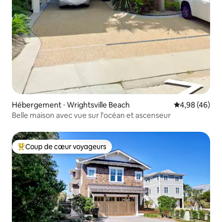
Hébergement ⋅ Wrightsville Beach
Évaluation mo
4,98 (46)
Belle maison avec vue sur l'océan et ascenseur
Coup de cœur voyageurs
Coups de cœur voyageurs les plus appréciés