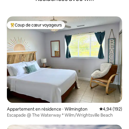
Coup de cœur voyageurs
Coups de cœur voyageurs les plus appréciés
Appartement en résidence ⋅ Wilmington
Évaluation moy
4,94 (192)
Escapade @ The Waterway * Wilm/Wrightsville Beach