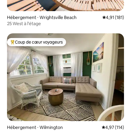
Hébergement ⋅ Wrightsville Beach
Évaluation moy
4,91 (181)
25 West à l'étage
Coup de cœur voyageurs
Coups de cœur voyageurs les plus appréciés
Hébergement ⋅ Wilmington
Évaluation moy
4,97 (114)