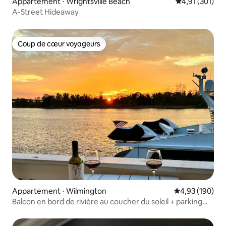
Appartement ⋅ Wrightsville Beach
Évaluation moy
4,91 (301)
A-Street Hideaway
Coup de cœur voyageurs
Coup de cœur voyageurs
Appartement ⋅ Wilmington
Évaluation moy
4,93 (190)
Balcon en bord de rivière au coucher du soleil + parking
couvert gratuit