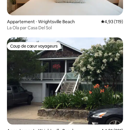
Appartement ⋅ Wrightsville Beach
Évaluation moy
4,93 (119)
La Ola par Casa Del Sol
Coup de cœur voyageurs
Coup de cœur voyageurs