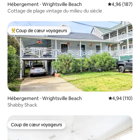
Hébergement ⋅ Wrightsville Beach
Évaluation moy
4,96 (187)
Cottage de plage vintage du milieu du siècle
Coup de cœur voyageurs
Coups de cœur voyageurs les plus appréciés
Hébergement ⋅ Wrightsville Beach
Évaluation moy
4,94 (110)
Shabby Shack
Coup de cœur voyageurs
Coup de cœur voyageurs