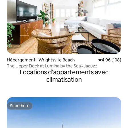
Hébergement ⋅ Wrightsville Beach
Évaluation moy
4,96 (108)
The Upper Deck at Lumina by the Sea~Jacuzzi
Locations d'appartements avec
climatisation
Superhôte
Superhôte