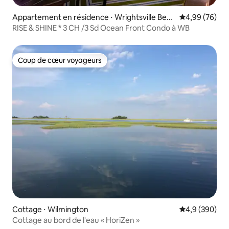
Appartement en résidence ⋅ Wrightsville Beac
Évaluation mo
4,99 (76)
h
RISE & SHINE * 3 CH /3 Sd Ocean Front Condo à WB
Coup de cœur voyageurs
Coup de cœur voyageurs
Cottage ⋅ Wilmington
Évaluation mo
4,9 (390)
Cottage au bord de l'eau « HoriZen »