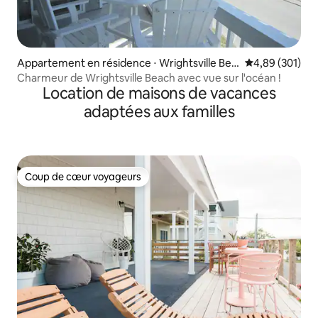
Appartement en résidence ⋅ Wrightsville Bea
Évaluation moy
4,89 (301)
ch
Charmeur de Wrightsville Beach avec vue sur l'océan !
Location de maisons de vacances
adaptées aux familles
Coup de cœur voyageurs
Coup de cœur voyageurs