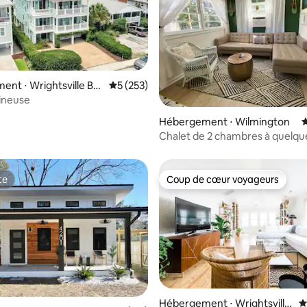
nt ⋅ Wrightsville Be
Évaluation moyenne sur la base de 253 co
5 (253)
ineuse
 la base de 181 commentaires : 4,91 sur 5
Hébergement ⋅ Wilmington
É
Chalet de 2 chambres à quelqu
minutes de Wrightsville Beach
te
Coup de cœur voyageurs
te
Coup de cœur voyageurs
Hébergement ⋅ Wrightsville
É