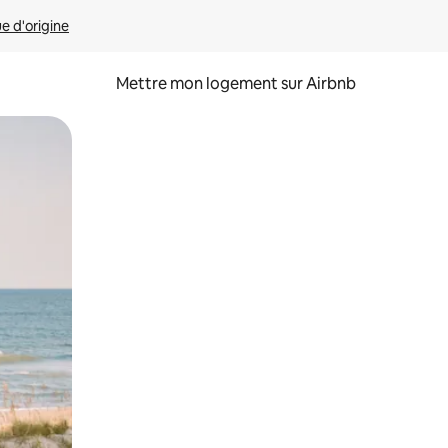
ue d'origine
Mettre mon logement sur Airbnb
sant glisser.