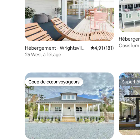
Hébergeme
ach
Oasis lum
Hébergement ⋅ Wrightsville
Évaluation moyenne sur
4,91 (181)
Beach
25 West à l'étage
Coup de cœur voyageurs
Superhô
Coup de cœur voyageurs
Superhô