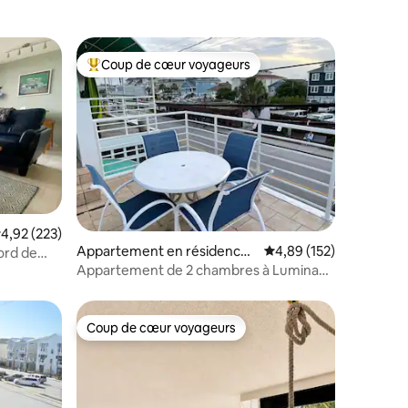
Coup de cœur voyageurs
lus appréciés
Coups de cœur voyageurs les plus appréciés
taires : 4,94 sur 5
valuation moyenne sur la base de 223 commentaires : 4,92 sur 5
4,92 (223)
Appartement en résidence ⋅
Évaluation moyenne sur
4,89 (152)
ord de
Wrightsville Beach
Appartement de 2 chambres à Lumina
Ave Wrightsville Beach
Coup de cœur voyageurs
lus appréciés
Coup de cœur voyageurs