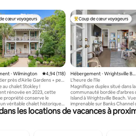
de cœur voyageurs
Coup de cœur voyageurs
 cœur voyageurs les plus appréciés
Coups de cœur voyageurs les p
la base de 486 commentaires : 4,83 sur 5
ent ⋅ Wilmington
Évaluation moyenne sur la base de 118 comme
4,94 (118)
Hébergement ⋅ Wrightsville Be
ach
ier près d'Airlie Gardens + petit
L'heure de l'île
 au chalet Stokley !
Magnifique duplex situé dans la
nt rénovée en 2023, cette
communauté bordée d'arbres 
 propriété conserve le
Island à Wrightsville Beach. Vue
un véritable chalet historique
imprenable sur Banks Channel d
ans les locations de vacances à proxim
 la plage. Profitez de tous les
porche/la véranda du dernier ét
s de notre emplacement
que sur la porte arrière, avec 
ique à quelques pas de
imprenable sur le marais et l'éc
astal Waterway, du célèbre pont-
primaire. Profitez de nos vélos
t bien sûr de la plage !
sur des kayaks fournis dans Ba