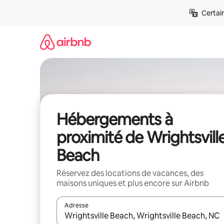
Aller
Certai
directement
au
contenu
Hébergements à
proximité de Wrightsvill
Beach
Réservez des locations de vacances, des
maisons uniques et plus encore sur Airbnb
Adresse
Lorsque les résultats s'affichent, utilisez les flèc