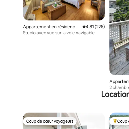
Appartement en résidence ⋅
Évaluation moyenne sur
4,81 (226)
Wilmington
Studio avec vue sur la voie navigable
(piscine, lit King Size, près de la plage)
Appartem
Wrightsvi
2 chambre
Location
Ave - À q
Coup de cœur voyageurs
Coup 
Coup de cœur voyageurs
Coups de