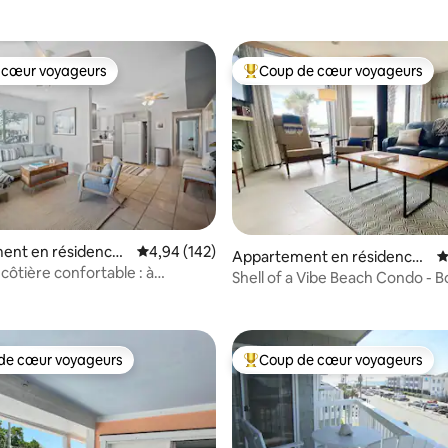
 cœur voyageurs
Coup de cœur voyageurs
 cœur voyageurs
Coups de cœur voyageurs les p
la base de 126 commentaires : 4,94 sur 5
ent en résidence ⋅
Évaluation moyenne sur la base de 142 commen
4,94 (142)
Appartement en résidence ⋅
É
lle Beach
côtière confortable : à
Wrightsville Beach
Shell of a Vibe Beach Condo - B
pas de la plage
mer et détente
de cœur voyageurs
Coup de cœur voyageurs
 cœur voyageurs les plus appréciés
Coups de cœur voyageurs les p