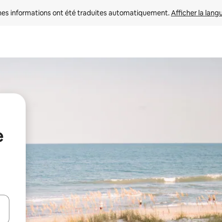
nes informations ont été traduites automatiquement. 
Afficher la lang
e
hes vers le haut et vers le bas pour les parcourir ou en appuyant et en fai