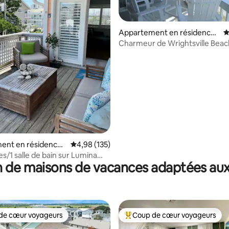
Appartement en résidence ⋅
É
Wrightsville Beach
Charmeur de Wrightsville Beac
 la base de 226 commentaires : 4,81 sur 5
vue sur l'océan !
ent en résidence ⋅
Évaluation moyenne sur la base de 135 comme
4,98 (135)
lle Beach
s/1 salle de bain sur Lumina
 de maisons de vacances adaptées aux
uelques pas de tout !
de cœur voyageurs
Coup de cœur voyageurs
 cœur voyageurs les plus appréciés
Coups de cœur voyageurs les p