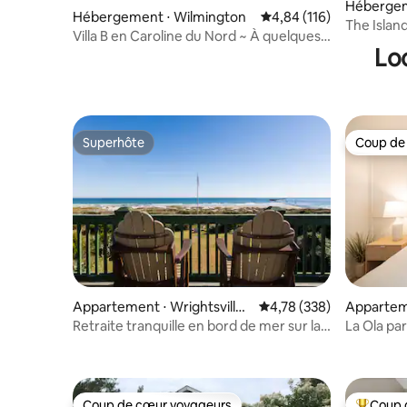
Hébergem
Hébergement ⋅ Wilmington
Évaluation moyenne sur
4,84 (116)
The Isla
Villa B en Caroline du Nord ~ À quelques
clôturée
Lo
minutes de Mayfaire et de la plage !
Superhôte
Coup de
Superhôte
Coup de
Appartement ⋅ Wrightsville
Évaluation moyenne sur 
4,78 (338)
Apparteme
Beach
each
Retraite tranquille en bord de mer sur la
La Ola par
plage
Coup de cœur voyageurs
Coup 