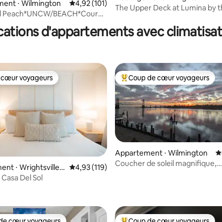
ent ⋅ Wilmington
Évaluation moyenne sur la base de 101 comme
4,92 (101)
Beach
The Upper Deck at Lumina by 
 la base de 116 commentaires : 4,84 sur 5
nd Peach*UNCW/BEACH*Cour
Sea~Jacuzzi
cations d'appartements avec climatisat
 cœur voyageurs
Coup de cœur voyageurs
 cœur voyageurs
Coups de cœur voyageurs les p
Appartement ⋅ Wilmington
É
Coucher de soleil magnifique,
la base de 338 commentaires : 4,78 sur 5
nt ⋅ Wrightsville B
Évaluation moyenne sur la base de 119 comme
4,93 (119)
appartement accessible à pied,
 Casa Del Sol
couvert
de cœur voyageurs
Coup de cœur voyageurs