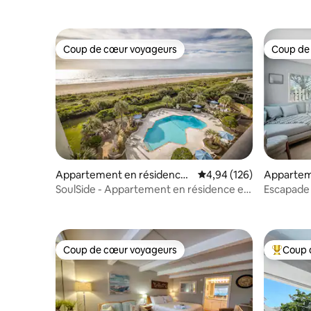
Coup de cœur voyageurs
Coup de
Coup de cœur voyageurs
Coup de
Appartement en résidence ⋅
Évaluation moyenne sur 
4,94 (126)
Appartem
Wrightsville Beach
Wrightsvi
SoulSide - Appartement en résidence en
Escapade 
bord de mer à Wrightsville Beach
quelques 
Coup de cœur voyageurs
Coup 
Coup de cœur voyageurs
Coups de