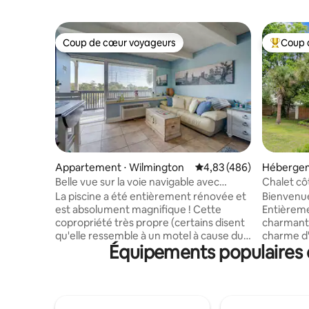
Coup de cœur voyageurs
Coup 
Coup de cœur voyageurs
Coups de
Appartement ⋅ Wilmington
Évaluation moyenne sur 
4,83 (486)
Hébergem
Belle vue sur la voie navigable avec
Chalet côt
stationnement *Aucuns frais de service !
déjeuner
La piscine a été entièrement rénovée et
Bienvenue
est absolument magnifique ! Cette
Entièreme
copropriété très propre (certains disent
charmante
qu'elle ressemble à un motel à cause du
charme d'
Équipements populaires d
parking et de la kitchenette) se trouve à
au bord de
distance de marche de certains des
avantage
meilleurs restaurants et lieux de
emblémat
rencontre de la région ! La voie navigable
l'Intraco
Intracoastal et le pont vers la plage de
levis WB e