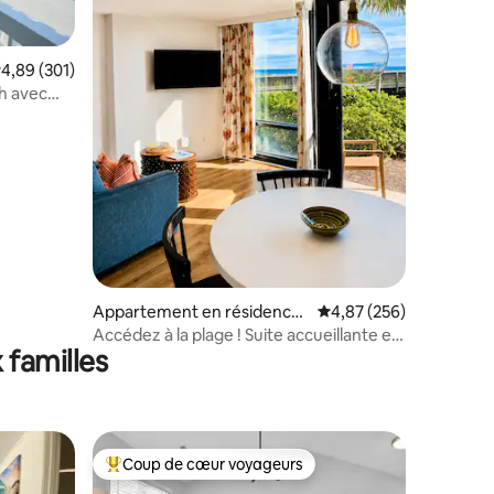
valuation moyenne sur la base de 301 commentaires : 4,89 sur 5
4,89 (301)
h avec
ntaires : 4,98 sur 5
Appartement en résidence
Évaluation moyenne sur
4,87 (256)
⋅ Wrightsville Beach
Accédez à la plage ! Suite accueillante en
 familles
bord de mer
Coup de cœur voyageurs
lus appréciés
Coups de cœur voyageurs les plus appréciés