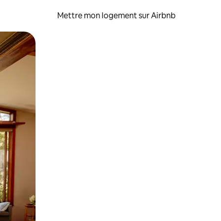
Mettre mon logement sur Airbnb
sant glisser.