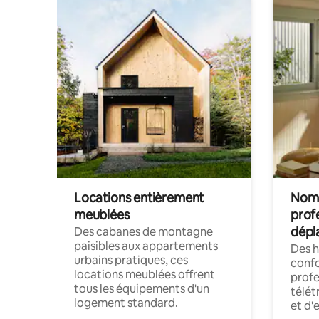
Locations entièrement
Noma
meublées
prof
dépl
Des cabanes de montagne
paisibles aux appartements
Des 
urbains pratiques, ces
confo
locations meublées offrent
profe
tous les équipements d'un
télét
logement standard.
et d'