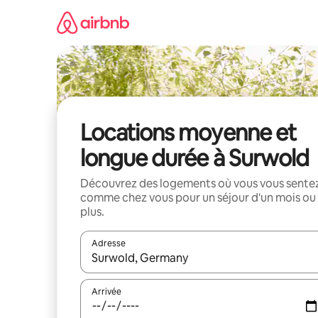
Aller
directement
au
contenu
Locations moyenne et
longue durée à Surwold
Découvrez des logements où vous vous sente
comme chez vous pour un séjour d'un mois ou
plus.
Adresse
Lorsque les résultats s'affichent, utilisez les flèc
Arrivée