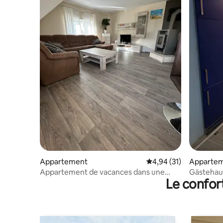
Appartement
Évaluation moyenne su
4,94 (31)
Apparte
Appartement de vacances dans une
Gästehaus
Le confor
station de loisirs