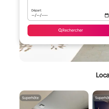
Départ
Rechercher
Loca
Superhôte
Superhô
Superhôte
Superhô