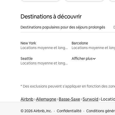
Destinations à découvrir
Destinations populaires pour des séjours prolongés
New York
Barcelone
Locations moyenne et longue durée
Seattle
Afficher plus
Locations moyenne et longue durée
* Des exclusions peuvent s'appliquer en fonction des zo
Airbnb
Allemagne
Basse-Saxe
Surwold
Locati
© 2026 Airbnb, Inc.
Confidentialité
Conditions génér