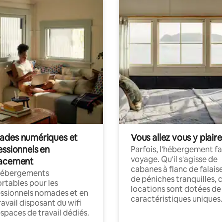
des numériques et
Vous allez vous y plaire
essionnels en
Parfois, l'hébergement fai
voyage. Qu'il s'agisse de
acement
cabanes à flanc de falais
hébergements
de péniches tranquilles, 
rtables pour les
locations sont dotées de
ssionnels nomades et en
caractéristiques uniques
ravail disposant du wifi
espaces de travail dédiés.