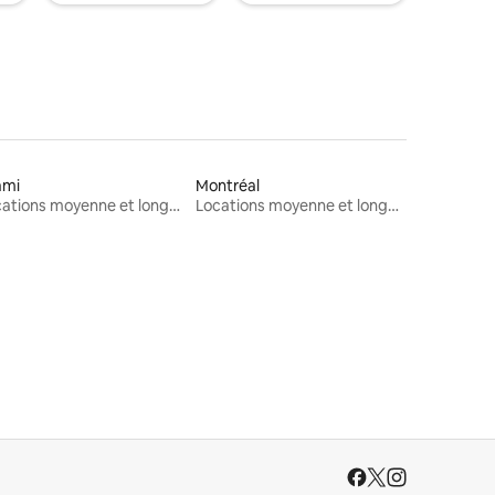
ami
Montréal
Locations moyenne et longue durée
Locations moyenne et longue durée