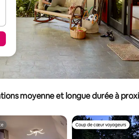
tions moyenne et longue durée à prox
te
Coup de cœur voyageurs
te
Coup de cœur voyageurs