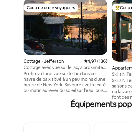
Coup de cœur voyageurs
Coup 
Coup de cœur voyageurs
Coups de
Cottage ⋅ Jefferson
Évaluation moyenne sur 
4,97 (186)
Cottage avec vue sur le lac, à proximité
Appartem
de restaurants et de lieux de réception
Profitez d'une vue sur le lac dans ce
⋅ Vernon 
Skiiis N T
de mariages
havre de paix situé à un peu moins d'une
ambiance
Skiiis N'
heure de New York. Savourez votre café
saisons de
du matin au lever du soleil sur l'eau, puis
où la vue 
détendez-vous le soir près du foyer. Les
font des 
voyageurs apprécient à quel point le gîte
Équipements popul
quelques 
est impeccable, confortable et bien
parfait po
approvisionné. En face d'une marina –
week-ends
apportez votre bateau ! À 5 minutes
golf entr
d'un endroit où vous pourrez vous
appartem
baigner comme à la plage, pratiquer des
trouve à 