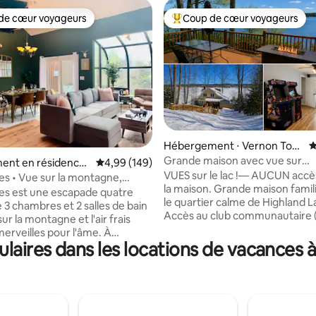
de cœur voyageurs
Coup de cœur voyageurs
 cœur voyageurs les plus appréciés
Coups de cœur voyageurs les p
Hébergement ⋅ Vernon Tow
É
la base de 186 commentaires : 4,97 sur 5
nship
Grande maison avec vue sur
ent en résidence
Évaluation moyenne sur la base de 149 commen
4,99 (149)
Highland Lakes – Activités famil
VUES sur le lac !— AUCUN accès
Township
ees • Vue sur la montagne,
Vernon
la maison. Grande maison famil
 chaleureuse
Tees est une escapade quatre
le quartier calme de Highland L
 3 chambres et 2 salles de bain
Accès au club communautaire (
sur la montagne et l'air frais
5 lacs, plages, clubhouse et sor
merveilles pour l'âme. À
bateau — 2 $ par personne et pa
aires dans les locations de vacances
kilomètres de New York, il est
Marchez jusqu'au club dock à 
ur les couples, les familles, les
deux maisons ! ⭐ Plus de
 entre filles ou les voyages de
125 commentaires cinq étoiles ☕ Café et
e hommes. Cet élégant
en-cas pour le petit déjeuner 
ent en bout de bâtiment se
société et d'arcade 🗽 À 1 heu
côté d'un parcours de golf