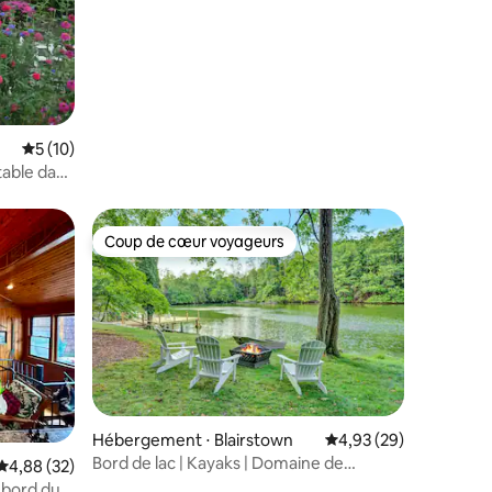
Évaluation moyenne sur la base de 10 commentaires : 5 sur 5
5 (10)
able dans
Coup de cœur voyageurs
Coup de cœur voyageurs
taires : 4,93 sur 5
Hébergement ⋅ Blairstown
Évaluation moyenne su
4,93 (29)
Bord de lac | Kayaks | Domaine de
Évaluation moyenne sur la base de 32 commentaires : 4,88 sur 5
4,88 (32)
200 acres | Tennis
 bord du