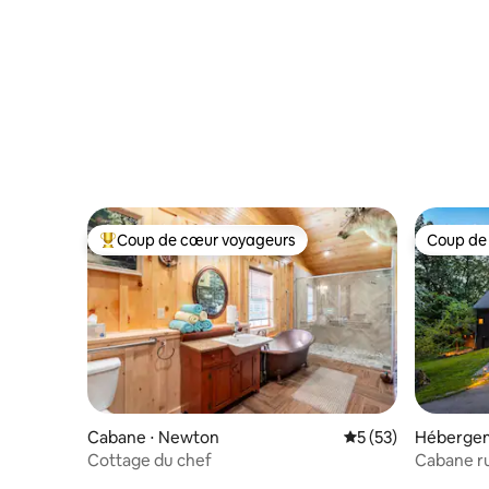
quelques minutes des pistes, arcade,
parking !
Coup de cœur voyageurs
Coup de
Coups de cœur voyageurs les plus appréciés
Coup de
Cabane ⋅ Newton
Évaluation moyenne
5 (53)
Hébergem
Cottage du chef
Cabane ru
de l'Huds