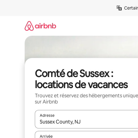
Aller
Certai
directement
au
contenu
Comté de Sussex :
locations de vacances
Trouvez et réservez des hébergements uniqu
sur Airbnb
Adresse
Lorsque les résultats s'affichent, utilisez les flèc
Arrivée