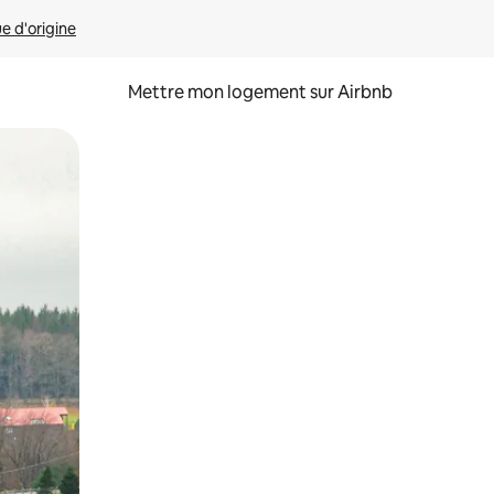
ue d'origine
Mettre mon logement sur Airbnb
sant glisser.