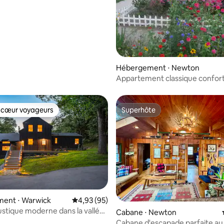
Hébergement ⋅ Newton
Appartement classique confort
le centre-ville de Newton
 cœur voyageurs
Superhôte
 cœur voyageurs
Superhôte
 sur la base de 53 commentaires : 5 sur 5
ent ⋅ Warwick
Évaluation moyenne sur la base de 95 commen
4,93 (95)
stique moderne dans la vallée
Cabane ⋅ Newton
on à Warwick
Cabane d'escapade parfaite au