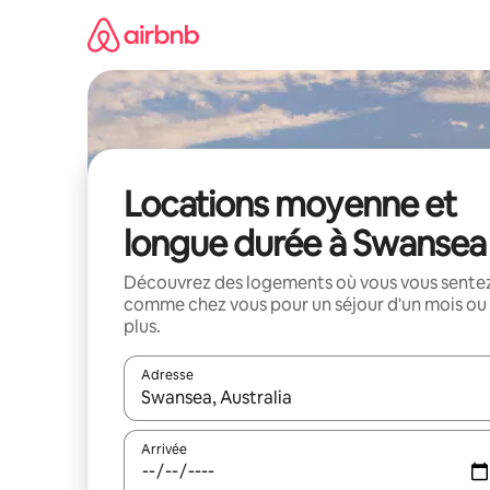
Aller
directement
au
contenu
Locations moyenne et
longue durée à Swansea
Découvrez des logements où vous vous sente
comme chez vous pour un séjour d'un mois ou
plus.
Adresse
Lorsque les résultats s'affichent, utilisez les flèc
Arrivée