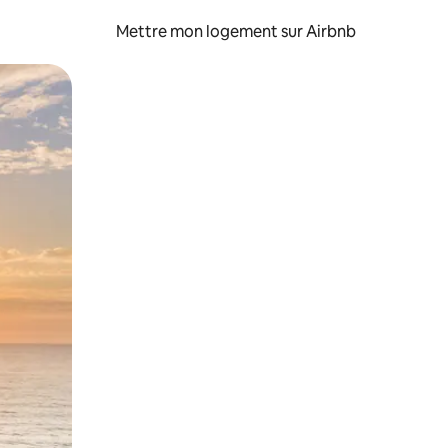
Mettre mon logement sur Airbnb
sant glisser.