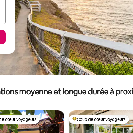
tions moyenne et longue durée à prox
de cœur voyageurs
Coup de cœur voyageurs
 cœur voyageurs les plus appréciés
Coups de cœur voyageurs les p