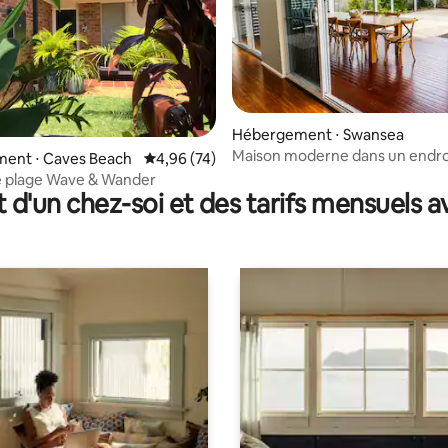
Hébergement ⋅ Swansea
Maison moderne dans un endro
r la base de 16 commentaires : 4,88 sur 5
ent ⋅ Caves Beach
Évaluation moyenne sur la base de 74 commen
4,96 (74)
paisible. Animaux acceptés !
e plage Wave & Wander
t d'un chez-soi et des tarifs mensuels 