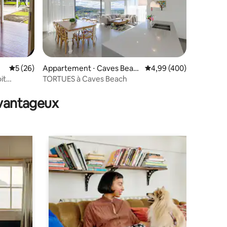
Évaluation moyenne sur la base de 26 commentaires : 5 sur 5
5 (26)
Appartement ⋅ Caves Beac
Évaluation moyenne sur
4,99 (400)
h
it
TORTUES à Caves Beach
taires : 4,96 sur 5
avantageux