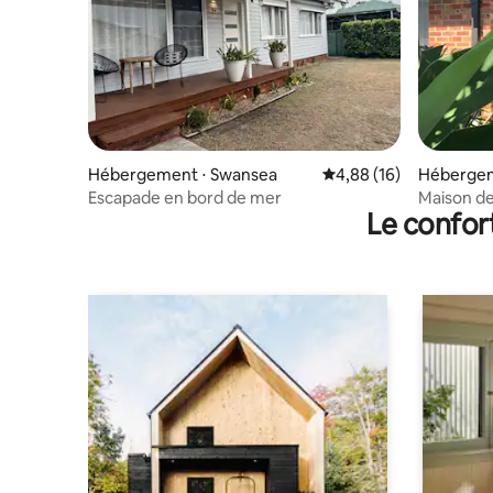
Hébergement ⋅ Swansea
Évaluation moyenne su
4,88 (16)
Hébergem
Escapade en bord de mer
Maison d
Le confor