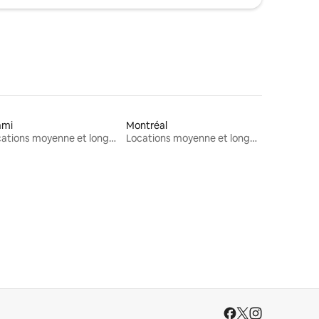
ami
Montréal
Locations moyenne et longue durée
Locations moyenne et longue durée