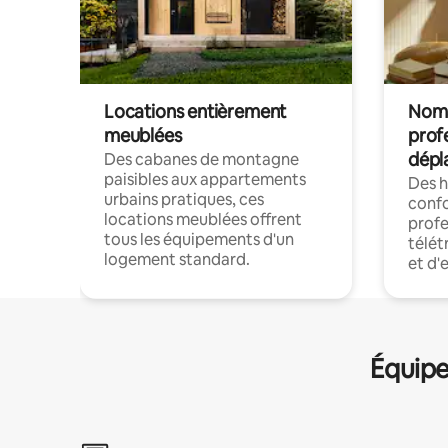
Locations entièrement
Noma
meublées
prof
dépl
Des cabanes de montagne
paisibles aux appartements
Des 
urbains pratiques, ces
confo
locations meublées offrent
profe
tous les équipements d'un
télét
logement standard.
et d'
Équipe