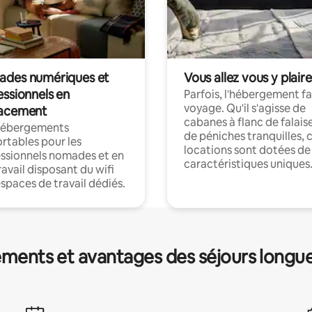
des numériques et
Vous allez vous y plaire
essionnels en
Parfois, l'hébergement fai
voyage. Qu'il s'agisse de
acement
cabanes à flanc de falais
hébergements
de péniches tranquilles, 
rtables pour les
locations sont dotées de
ssionnels nomades et en
caractéristiques uniques
ravail disposant du wifi
espaces de travail dédiés.
ments et avantages des séjours longu