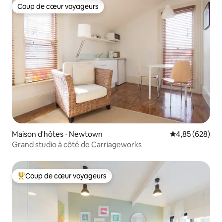
Coup de cœur voyageurs
Coup de cœur voyageurs
Maison d'hôtes ⋅ Newtown
Évaluation moy
4,85 (628)
Grand studio à côté de Carriageworks
Coup de cœur voyageurs
Coups de cœur voyageurs les plus appréciés