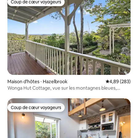
Coup de cœur voyageurs
Coup de cœur voyageurs
Maison d'hôtes ⋅ Hazelbrook
Évaluation moy
4,89 (283)
Wonga Hut Cottage, vue sur les montagnes bleues,
Australie
Coup de cœur voyageurs
Coup de cœur voyageurs