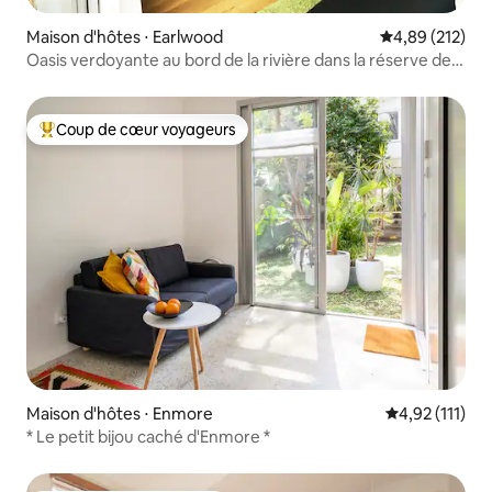
Maison d'hôtes ⋅ Earlwood
Évaluation moy
4,89 (212)
Oasis verdoyante au bord de la rivière dans la réserve de
Wanstead
Coup de cœur voyageurs
Coups de cœur voyageurs les plus appréciés
Maison d'hôtes ⋅ Enmore
Évaluation mo
4,92 (111)
* Le petit bijou caché d'Enmore *