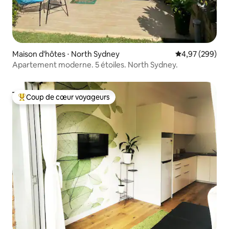
Maison d'hôtes ⋅ North Sydney
Évaluation moy
4,97 (299)
Apartement moderne. 5 étoiles. North Sydney.
Coup de cœur voyageurs
Coups de cœur voyageurs les plus appréciés