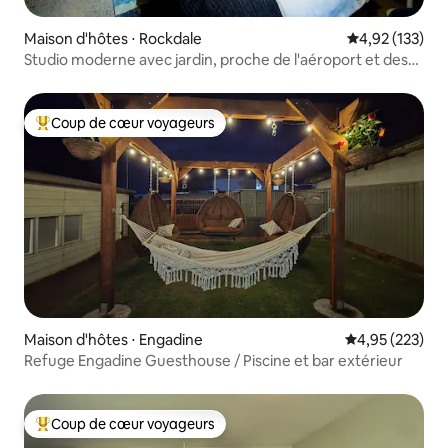
Maison d'hôtes ⋅ Rockdale
Évaluation moy
4,92 (133)
Studio moderne avec jardin, proche de l'aéroport et des
plages !
Coup de cœur voyageurs
Coups de cœur voyageurs les plus appréciés
Maison d'hôtes ⋅ Engadine
Évaluation moy
4,95 (223)
Refuge Engadine Guesthouse / Piscine et bar extérieur
Coup de cœur voyageurs
Coups de cœur voyageurs les plus appréciés