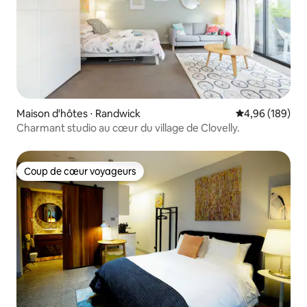
Maison d'hôtes ⋅ Randwick
Évaluation moy
4,96 (189)
Charmant studio au cœur du village de Clovelly.
Coup de cœur voyageurs
Coup de cœur voyageurs