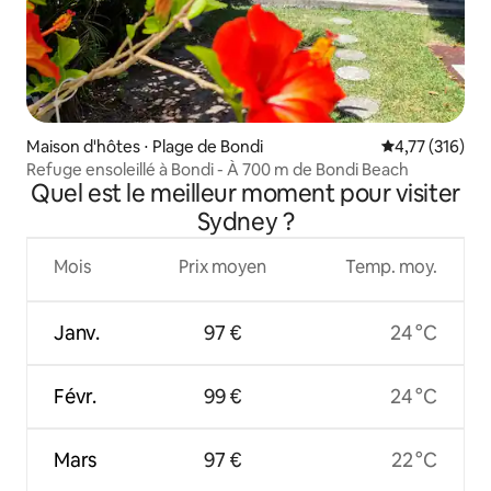
Maison d'hôtes ⋅ Plage de Bondi
Évaluation moy
4,77 (316)
Refuge ensoleillé à Bondi - À 700 m de Bondi Beach
Quel est le meilleur moment pour visiter
Sydney ?
Mois
Prix moyen
Temp. moy.
Janv.
97 €
24 °C
Févr.
99 €
24 °C
Mars
97 €
22 °C