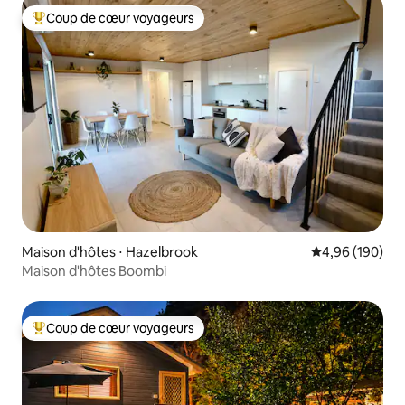
Coup de cœur voyageurs
Coups de cœur voyageurs les plus appréciés
Maison d'hôtes ⋅ Hazelbrook
Évaluation moy
4,96 (190)
Maison d'hôtes Boombi
Coup de cœur voyageurs
Coups de cœur voyageurs les plus appréciés