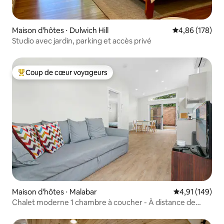
Maison d'hôtes ⋅ Dulwich Hill
Évaluation moy
4,86 (178)
Studio avec jardin, parking et accès privé
Coup de cœur voyageurs
Coups de cœur voyageurs les plus appréciés
Maison d'hôtes ⋅ Malabar
Évaluation moy
4,91 (149)
Chalet moderne 1 chambre à coucher - À distance de
marche de la plage