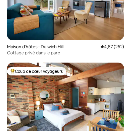
Maison d'hôtes ⋅ Dulwich Hill
Évaluation moy
4,87 (262)
Cottage privé dans le parc
Coup de cœur voyageurs
Coups de cœur voyageurs les plus appréciés