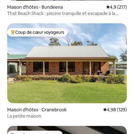
Maison d'hôtes ⋅ Bundeena
Évaluation mo
4,9 (217)
That Beach Shack : piscine tranquille et escapade à la
plage
Coup de cœur voyageurs
Coups de cœur voyageurs les plus appréciés
Maison d'hôtes ⋅ Cranebrook
Évaluation moy
4,98 (129)
La petite maison