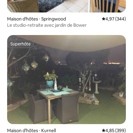
Maison d'hôtes ⋅ Springwood
Évaluation moy
4,97 (344)
Le studio-retraite avec jardin de Bower
Superhôte
Superhôte
Maison d'hôtes ⋅ Kurnell
Évaluation moy
4,85 (399)