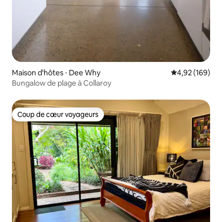
Maison d'hôtes ⋅ Dee Why
Évaluation moy
4,92 (169)
Bungalow de plage à Collaroy
Coup de cœur voyageurs
Coup de cœur voyageurs