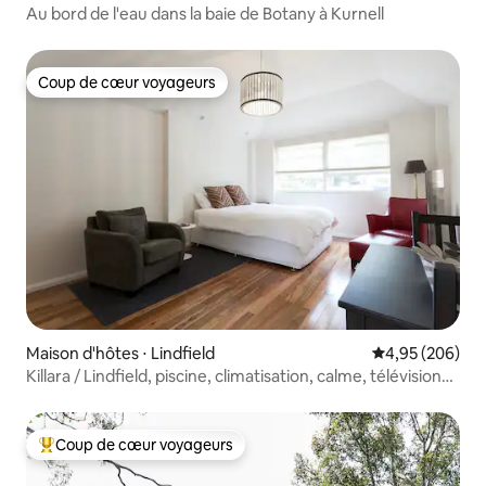
Au bord de l'eau dans la baie de Botany à Kurnell
Coup de cœur voyageurs
Coup de cœur voyageurs
Maison d'hôtes ⋅ Lindfield
Évaluation moy
4,95 (206)
Killara / Lindfield, piscine, climatisation, calme, télévision
connectée
Coup de cœur voyageurs
Coups de cœur voyageurs les plus appréciés