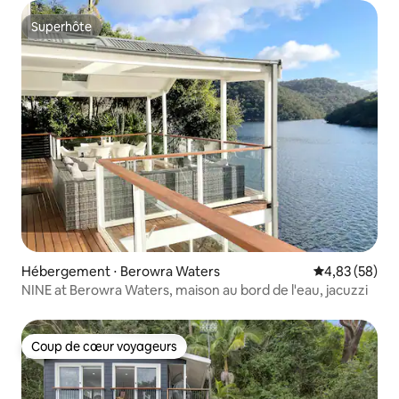
Superhôte
Superhôte
Hébergement ⋅ Berowra Waters
Évaluation mo
4,83 (58)
NINE at Berowra Waters, maison au bord de l'eau, jacuzzi
Coup de cœur voyageurs
Coup de cœur voyageurs