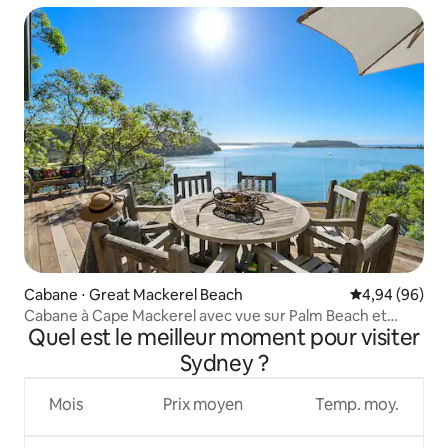
Cabane ⋅ Great Mackerel Beach
Évaluation mo
4,94 (96)
Cabane à Cape Mackerel avec vue sur Palm Beach et
Quel est le meilleur moment pour visiter
Pittwater
Sydney ?
Mois
Prix moyen
Temp. moy.