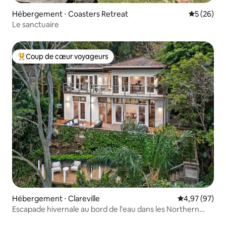
Hébergement ⋅ Coasters Retreat
Évaluation
5 (26)
Le sanctuaire
Coup de cœur voyageurs
Coups de cœur voyageurs les plus appréciés
Hébergement ⋅ Clareville
Évaluation mo
4,97 (97)
Escapade hivernale au bord de l'eau dans les Northern
Beaches de Sydney