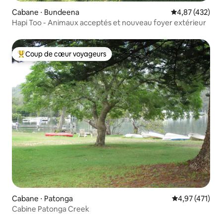
Cabane ⋅ Bundeena
Évaluation moy
4,87 (432)
Hapi Too - Animaux acceptés et nouveau foyer extérieur
Coup de cœur voyageurs
Coups de cœur voyageurs les plus appréciés
Cabane ⋅ Patonga
Évaluation moy
4,97 (471)
Cabine Patonga Creek