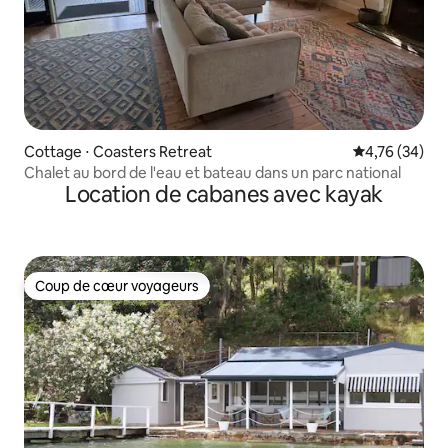
Cottage ⋅ Coasters Retreat
Évaluation mo
4,76 (34)
Chalet au bord de l'eau et bateau dans un parc national
Location de cabanes avec kayak
Coup de cœur voyageurs
Coup de cœur voyageurs