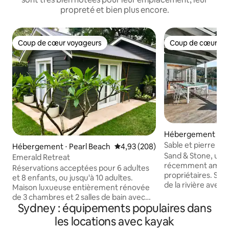
propreté et bien plus encore.
Coup de cœur voyageurs
Coup de cœur vo
Coup de cœur voyageurs
Coup de cœur vo
Hébergement ⋅ B
ters
Sable et pierre : 
Hébergement ⋅ Pearl Beach
Évaluation moyenne sur la base 
4,93 (208)
bateau
Sand & Stone, un
Emerald Retreat
récemment amélio
Réservations acceptées pour 6 adultes
propriétaires. Sit
et 8 enfants, ou jusqu'à 10 adultes.
de la rivière avec 
Maison luxueuse entièrement rénovée
aux eaux immacul
de 3 chambres et 2 salles de bain avec
et Berowra Waters. Avec une 
Sydney : équipements populaires dans
piscine et tous les nouveaux
imprenable sur la r
équipements. La cabane séparée dans
les locations avec kayak
beauté du grès d
l'arrière-cour comprend une chambre