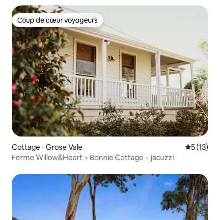
Coup de cœur voyageurs
Coup de cœur voyageurs
Cottage ⋅ Grose Vale
Évaluation
5 (13)
Ferme Willow&Heart + Bonnie Cottage + jacuzzi