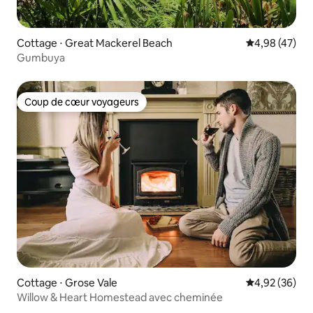
Cottage ⋅ Great Mackerel Beach
Évaluation mo
4,98 (47)
Gumbuya
Coup de cœur voyageurs
Coup de cœur voyageurs
Cottage ⋅ Grose Vale
Évaluation mo
4,92 (36)
Willow & Heart Homestead avec cheminée