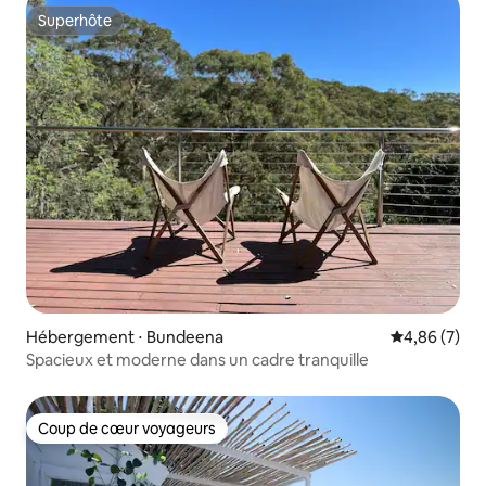
Superhôte
Superhôte
Hébergement ⋅ Bundeena
Évaluation m
4,86 (7)
Spacieux et moderne dans un cadre tranquille
Coup de cœur voyageurs
Coup de cœur voyageurs