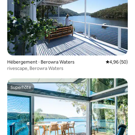
Hébergement ⋅ Berowra Waters
Évaluation mo
4,96 (50)
rivescape, Berowra Waters
Superhôte
Superhôte