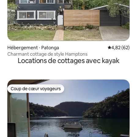
Hébergement ⋅ Patonga
Évaluation mo
4,82 (62)
Charmant cottage de style Hamptons
Locations de cottages avec kayak
Coup de cœur voyageurs
Coup de cœur voyageurs