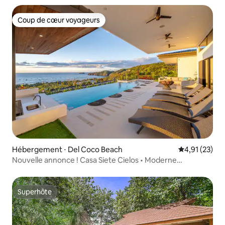
Coup de cœur voyageurs
Coup de cœur voyageurs
Hébergement ⋅ Del Coco Beach
Évaluation mo
4,91 (23)
Nouvelle annonce ! Casa Siete Cielos • Moderne
5 chambres avec vue sur la baie
Superhôte
Superhôte