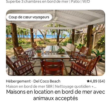
Superbe 3 chambres en bord de mer | Patio | W/D
Coup de cœur voyageurs
Coup de cœur voyageurs
Hébergement ⋅ Del Coco Beach
Évaluation mo
4,89 (64)
Maison en bord de mer 5BR | Nettoyage quotidien +
Maisons en location en bord de mer avec
option cuisinier
animaux acceptés