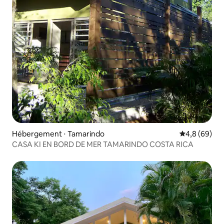
Hébergement ⋅ Tamarindo
Évaluation m
4,8 (69)
CASA KI EN BORD DE MER TAMARINDO COSTA RICA