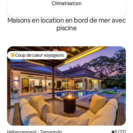
Climatisation
Maisons en location en bord de mer avec
piscine
Coup de cœur voyageurs
Coups de cœur voyageurs les plus appréciés
Hébergement ⋅ Tamarindo
Évaluation
5 (27)