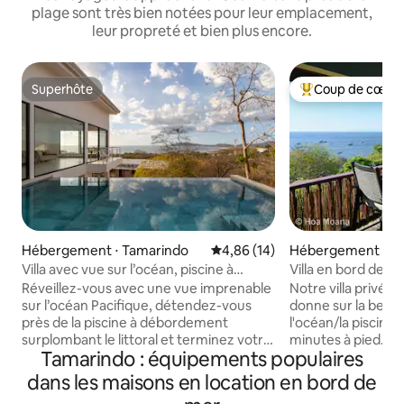
plage sont très bien notées pour leur emplacement,
leur propreté et bien plus encore.
Superhôte
Coup de cœur 
Superhôte
Coups de cœur vo
Hébergement ⋅ Tamarindo
Évaluation moyenne sur la base
4,86 (14)
Hébergement ⋅ Pl
Villa avec vue sur l’océan, piscine à
Villa en bord de m
débordement et accès à pied à la plage
plage et de la pisc
Réveillez-vous avec une vue imprenable
Notre villa privée d
de Tamarindo
sur l’océan Pacifique, détendez-vous
donne sur la belle
près de la piscine à débordement
l'océan/la piscine 
surplombant le littoral et terminez votre
minutes à pied. C'
Tamarindo : équipements populaires
journée en admirant des couchers de
pendant de nomb
soleil spectaculaires depuis les terrasses.
année et est con
dans les maisons en location en bord de
Le logement est niché dans un quartier
améliorée par rapp