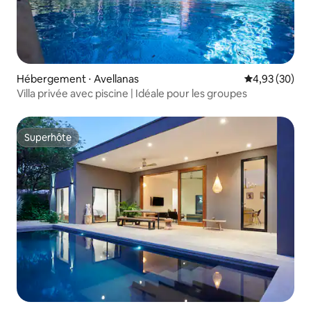
Hébergement ⋅ Avellanas
Évaluation mo
4,93 (30)
Villa privée avec piscine | Idéale pour les groupes
Superhôte
Superhôte