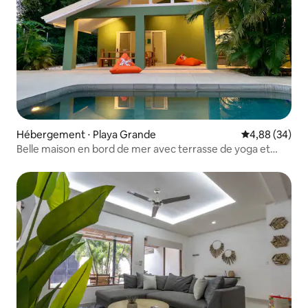
Hébergement ⋅ Playa Grande
Évaluation mo
4,88 (34)
Belle maison en bord de mer avec terrasse de yoga et
piscine