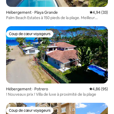
Hébergement ⋅ Playa Grande
Évaluation mo
4,94 (33)
Palm Beach Estates à 150 pieds de la plage. Meilleur
emplacement !
Coup de cœur voyageurs
Coup de cœur voyageurs
Hébergement ⋅ Potrero
Évaluation mo
4,86 (95)
! Nouveaux prix ! Villa de luxe à proximité de la plage
Coup de cœur voyageurs
Coup de cœur voyageurs