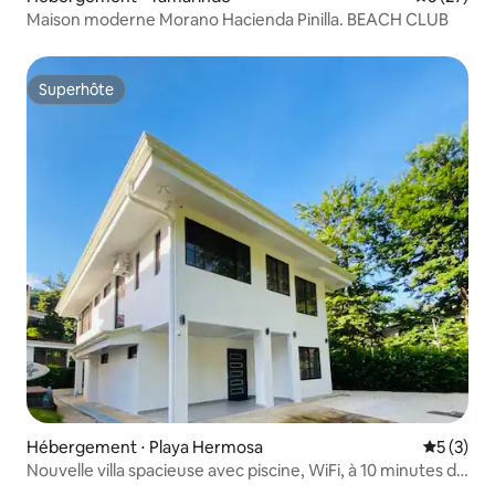
Maison moderne Morano Hacienda Pinilla. BEACH CLUB
Superhôte
Superhôte
Hébergement ⋅ Playa Hermosa
Évaluatio
5 (3)
Nouvelle villa spacieuse avec piscine, WiFi, à 10 minutes de
la plage