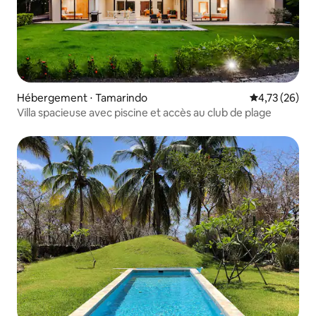
Hébergement ⋅ Tamarindo
Évaluation mo
4,73 (26)
Villa spacieuse avec piscine et accès au club de plage