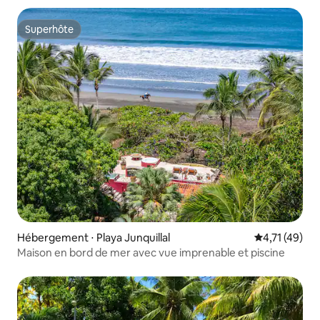
Superhôte
Superhôte
Hébergement ⋅ Playa Junquillal
Évaluation mo
4,71 (49)
Maison en bord de mer avec vue imprenable et piscine