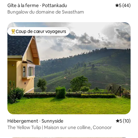
Gîte à la ferme ⋅ Pottankadu
Évaluation
5 (44)
Bungalow du domaine de Swastham
Coup de cœur voyageurs
Coups de cœur voyageurs les plus appréciés
Hébergement ⋅ Sunnyside
Évaluation
5 (10)
The Yellow Tulip | Maison sur une colline, Coonoor