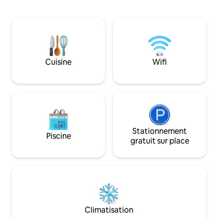
café > Wi-Fi à 60 Mbit/s > Lit queen size
d'origine, des inté
et matelas de sol avec linge de maison
une véranda surplo
haut de gamme >Articles de toilette
une station balnéai
haut de gamme (baignoire)
de spa. Ce qu'il y a
>Kitchenette avec des produits de base
l'aube, des feux d
pour la cuisine > 14 km de la gare de
lactée et le senti
Kollam (via la ligne de ferry) et 3 km de la
Cuisine
Wifi
complètement hors
gare de Munroe >Petit-déjeuner
complet > Cuisine du Kerala faite maison
(payante) >Pas de télévision et de lave-
linge
Stationnement
Piscine
gratuit sur place
Climatisation