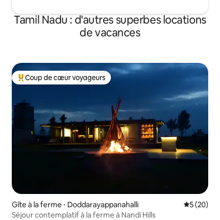
Tamil Nadu : d'autres superbes locations
de vacances
Coup de cœur voyageurs
Coups de cœur voyageurs les plus appréciés
Gîte à la ferme ⋅ Doddarayappanahalli
Évaluation
5 (20)
Séjour contemplatif à la ferme à Nandi Hills