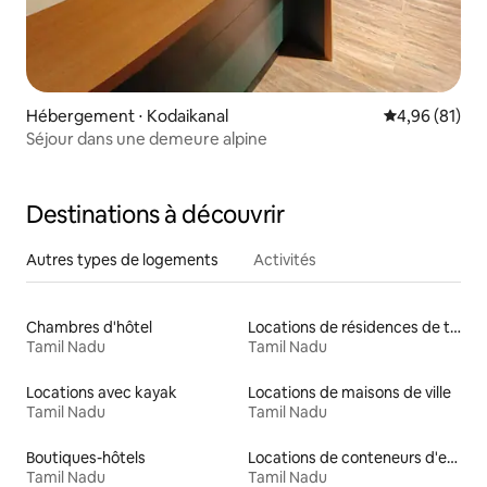
Hébergement ⋅ Kodaikanal
Évaluation mo
4,96 (81)
Séjour dans une demeure alpine
Destinations à découvrir
Autres types de logements
Activités
Chambres d'hôtel
Locations de résidences de tourisme
Tamil Nadu
Tamil Nadu
Locations avec kayak
Locations de maisons de ville
Tamil Nadu
Tamil Nadu
Boutiques-hôtels
Locations de conteneurs d'expédition
Tamil Nadu
Tamil Nadu