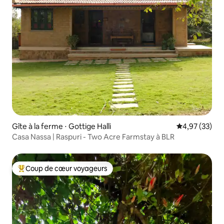
Gîte à la ferme ⋅ Gottige Halli
Évaluation mo
4,97 (33)
Casa Nassa | Raspuri - Two Acre Farmstay à BLR
Coup de cœur voyageurs
Coups de cœur voyageurs les plus appréciés