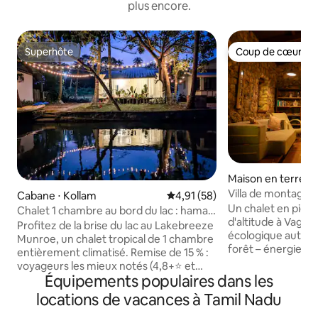
plus encore.
Superhôte
Coup de cœur vo
Superhôte
Coup de cœur vo
Maison en terre ⋅
Villa de montagne
Cabane ⋅ Kollam
Évaluation moyenne sur la base
4,91 (58)
Un chalet en pierr
Chalet 1 chambre au bord du lac : hamac,
d'altitude à Vagam
accès au lac et vue
Profitez de la brise du lac au Lakebreeze
écologique autono
Munroe, un chalet tropical de 1 chambre
forêt – énergie sol
entièrement climatisé. Remise de 15 % :
de la ferme à la ta
voyageurs les mieux notés (4,8+⭐ et
chef Anoop, pas de
Équipements populaires dans les
minimum 3 commentaires) > Chambres
véritable calme. L
climatisées avec vue sur le lac >Parking
locations de vacances à Tamil Nadu
autrefois un hanga
gratuit > Hamac au bord du lac >Coin
domaine agricole.