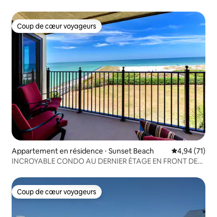
Coup de cœur voyageurs
Coup de cœur voyageurs
Appartement en résidence ⋅ Sunset Beach
Évaluation mo
4,94 (71)
INCROYABLE CONDO AU DERNIER ÉTAGE EN FRONT DE
MER AVEC VUE SUR LE COUCHER DE SOLEIL
Coup de cœur voyageurs
Coup de cœur voyageurs