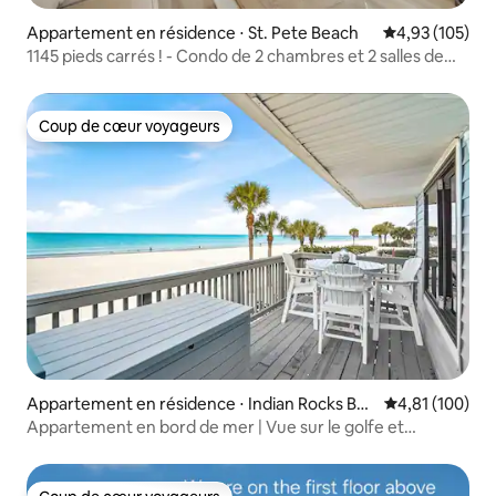
Appartement en résidence ⋅ St. Pete Beach
Évaluation moy
4,93 (105)
1145 pieds carrés ! - Condo de 2 chambres et 2 salles de
bain (FACE À LA BAIE/AU GOLFE) !
Coup de cœur voyageurs
Coup de cœur voyageurs
Appartement en résidence ⋅ Indian Rocks Bea
Évaluation moy
4,81 (100)
ch
Appartement en bord de mer | Vue sur le golfe et
couchers de soleil époustouflants