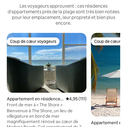
Les voyageurs approuvent : ces résidences
d'appartements près de la plage sont très bien notées
pour leur emplacement, leur propreté et bien plus
encore.
Coup de cœur voyageurs
Coup de cœur vo
Coup de cœur voyageurs
Coup de cœur vo
Appartement en résidence ⋅
Évaluation moyenne sur la base
4,95 (111)
Madeira Beach
Front de mer à « The Shore »
Bienvenue à The Shore, un lieu de
villégiature en bord de mer
magnifiquement rénové au cœur de
Appartement en r
Madeira Beach. Cet appartement de 2