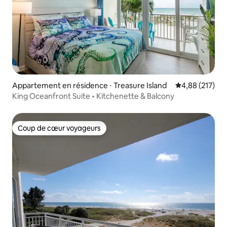
Appartement en résidence ⋅ Treasure Island
Évaluation moy
4,88 (217)
King Oceanfront Suite • Kitchenette & Balcony
Coup de cœur voyageurs
Coup de cœur voyageurs