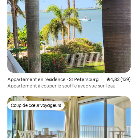
Appartement en résidence ⋅ St Petersburg
Évaluation moy
4,82 (139)
Appartement à couper le souffle avec vue sur l'eau !
Coup de cœur voyageurs
Coup de cœur voyageurs