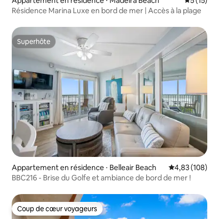
Appartement en résidence ⋅ Madeira Beach
Évaluation
5 (15)
Résidence Marina Luxe en bord de mer | Accès à la plage
Superhôte
Superhôte
Appartement en résidence ⋅ Belleair Beach
Évaluation moy
4,83 (108)
BBC216 - Brise du Golfe et ambiance de bord de mer !
Coup de cœur voyageurs
Coup de cœur voyageurs