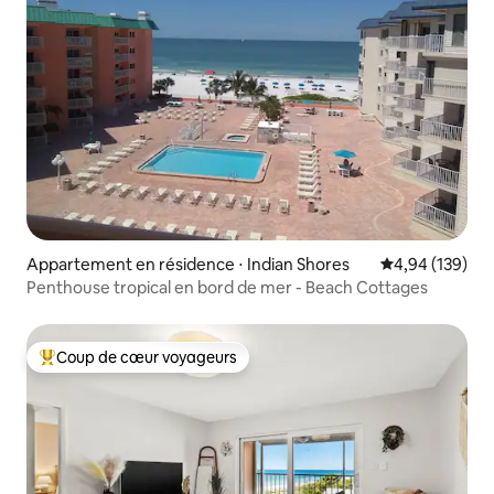
Appartement en résidence ⋅ Indian Shores
Évaluation moy
4,94 (139)
Penthouse tropical en bord de mer - Beach Cottages
Coup de cœur voyageurs
Coups de cœur voyageurs les plus appréciés