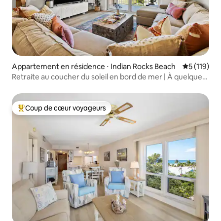
Appartement en résidence ⋅ Indian Rocks Beach
Évaluation 
5 (119)
Retraite au coucher du soleil en bord de mer | À quelques
pas du sable et des équipements 5 étoiles
Coup de cœur voyageurs
Coups de cœur voyageurs les plus appréciés