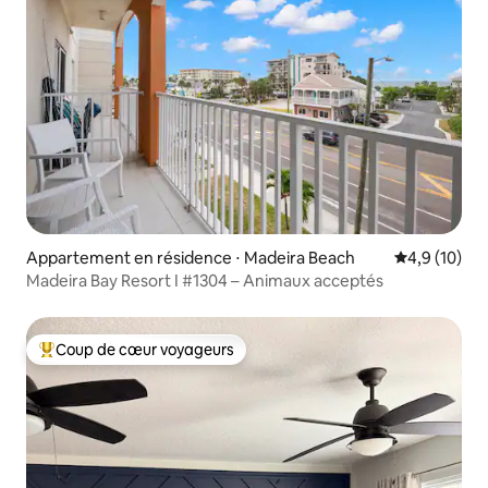
Appartement en résidence ⋅ Madeira Beach
Évaluation m
4,9 (10)
Madeira Bay Resort I #1304 – Animaux acceptés
Coup de cœur voyageurs
Coups de cœur voyageurs les plus appréciés