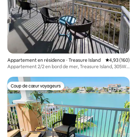
Appartement en résidence ⋅ Treasure Island
Évaluation moy
4,93 (160)
Appartement 2/2 en bord de mer, Treasure Island, 305W
Oceana
Coup de cœur voyageurs
Coup de cœur voyageurs