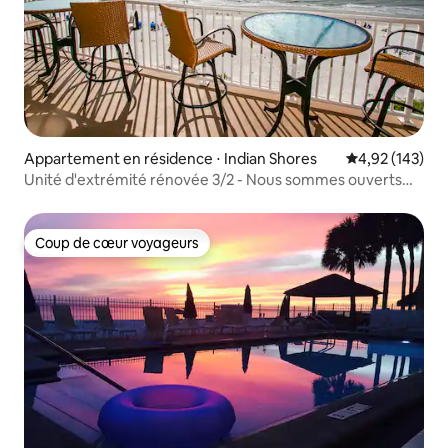
Appartement en résidence ⋅ Indian Shores
Évaluation moy
4,92 (143)
Unité d'extrémité rénovée 3/2 - Nous sommes ouverts
aux affaires !
Coup de cœur voyageurs
Coup de cœur voyageurs