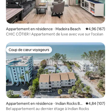
Appartement en résidence ⋅ Madeira Beach
Évaluation moy
4,96 (167)
CHIC CÔTIER ! Appartement de luxe avec vue sur l'océan
Coup de cœur voyageurs
Coup de cœur voyageurs
Appartement en résidence ⋅ Indian Rocks Be
Évaluation moy
4,84 (107)
ach
Bel appartement au dernier étage à Indian Rocks