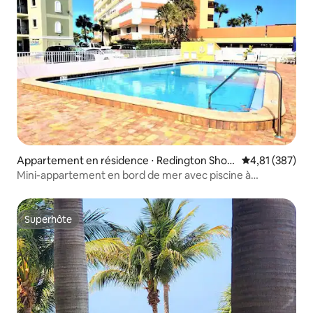
Appartement en résidence ⋅ Redington Shor
Évaluation moy
4,81 (387)
es
Mini-appartement en bord de mer avec piscine à
Redington Beach !
Superhôte
Superhôte