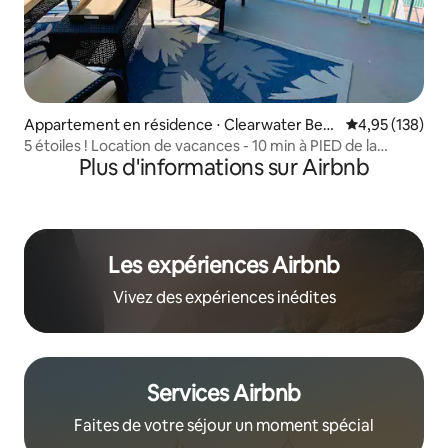
Appartement en résidence ⋅ Clearwater Bea
Évaluation moy
4,95 (138)
ch
5 étoiles ! Location de vacances - 10 min à PIED de la
Plus d'informations sur Airbnb
PLAGE !
Les expériences Airbnb
Vivez des expériences inédites
Services Airbnb
Faites de votre séjour un moment spécial