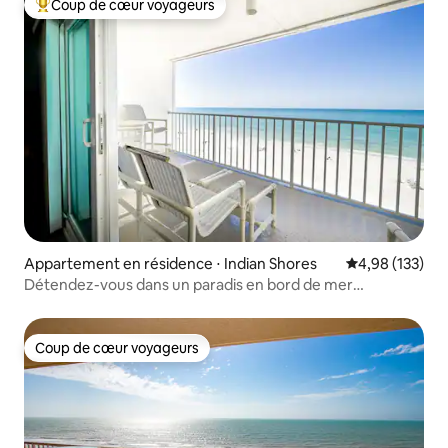
Coup de cœur voyageurs
Coups de cœur voyageurs les plus appréciés
Appartement en résidence ⋅ Indian Shores
Évaluation moy
4,98 (133)
Détendez-vous dans un paradis en bord de mer
récemment rénové
Coup de cœur voyageurs
Coup de cœur voyageurs