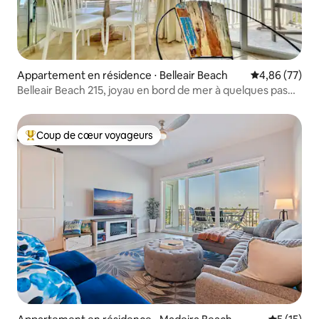
Appartement en résidence ⋅ Belleair Beach
Évaluation mo
4,86 (77)
Belleair Beach 215, joyau en bord de mer à quelques pas
de la plage
Coup de cœur voyageurs
Coups de cœur voyageurs les plus appréciés