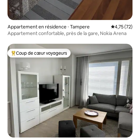
Appartement en résidence ⋅ Tampere
Évaluation mo
4,75 (72)
Appartement confortable, près de la gare, Nokia Arena
Coup de cœur voyageurs
Coups de cœur voyageurs les plus appréciés