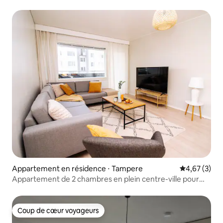
Appartement en résidence ⋅ Tampere
Évaluation m
4,67 (3)
Appartement de 2 chambres en plein centre-ville pour
9 personnes | Tampere
Coup de cœur voyageurs
Coup de cœur voyageurs