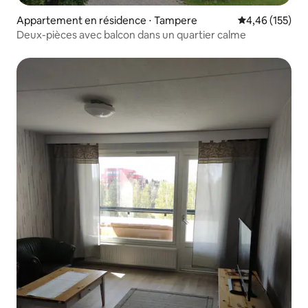
Appartement en résidence ⋅ Tampere
Évaluation moy
4,46 (155)
Deux-pièces avec balcon dans un quartier calme