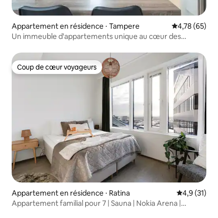
Appartement en résidence ⋅ Tampere
Évaluation mo
4,78 (65)
Un immeuble d'appartements unique au cœur des
services
Coup de cœur voyageurs
Coup de cœur voyageurs
Appartement en résidence ⋅ Ratina
Évaluation m
4,9 (31)
Appartement familial pour 7 | Sauna | Nokia Arena |
Tampere