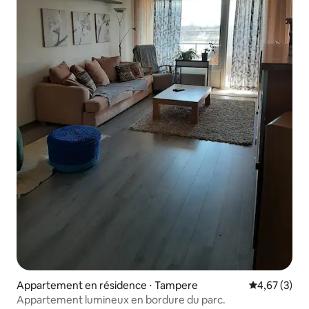
Appartement en résidence ⋅ Tampere
Évaluation m
4,67 (3)
Appartement lumineux en bordure du parc.