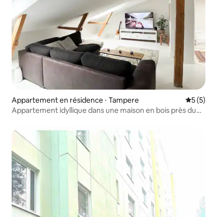
Appartement en résidence ⋅ Tampere
Évaluatio
5 (5)
Appartement idyllique dans une maison en bois près du
centre-ville