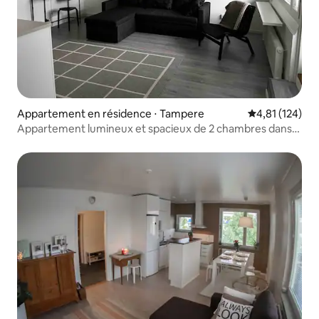
Appartement en résidence ⋅ Tampere
Évaluation moy
4,81 (124)
Appartement lumineux et spacieux de 2 chambres dans
le centre de Tampere