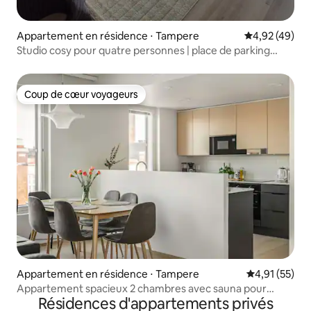
Appartement en résidence ⋅ Tampere
Évaluation mo
4,92 (49)
Studio cosy pour quatre personnes | place de parking
privée
Coup de cœur voyageurs
Coup de cœur voyageurs
Appartement en résidence ⋅ Tampere
Évaluation mo
4,91 (55)
Appartement spacieux 2 chambres avec sauna pour
Résidences d'appartements privés
6 personnes | Tampere