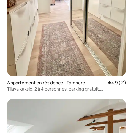
Appartement en résidence ⋅ Tampere
Évaluation m
4,9 (21)
Tilava kaksio. 2 à 4 personnes, parking gratuit,
climatisation