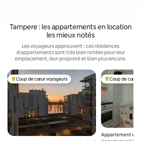
Tampere : les appartements en location
les mieux notés
Les voyageurs approuvent : ces résidences
d'appartements sont très bien notées pour leur
emplacement, leur propreté et bien plus encore.
Coup de cœur voyageurs
Coup de cœur 
Coups de cœur voyageurs les plus appréciés
Coups de cœur vo
Appartement en r
⋅ Tampere