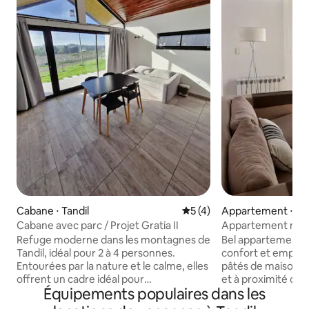
Cabane ⋅ Tandil
Évaluation moyenne sur la 
5 (4)
Appartement ⋅ Tan
Cabane avec parc / Projet Gratia II
Appartement mod
Refuge moderne dans les montagnes de
Bel appartement de
Tandil, idéal pour 2 à 4 personnes.
confort et empla
Entourées par la nature et le calme, elles
pâtés de maisons d
offrent un cadre idéal pour
et à proximité des
Équipements populaires dans les
déconnecter. Ils disposent d'une
la ville Il dispose d'un salon lumineux avec
chambre, d'un salon avec canapé-lit
de grandes fenêtr