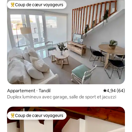
Coup de cœur voyageurs
Coups de cœur voyageurs les plus appréciés
Appartement ⋅ Tandil
Évaluation mo
4,94 (64)
Duplex lumineux avec garage, salle de sport et jacuzzi
Coup de cœur voyageurs
Coups de cœur voyageurs les plus appréciés