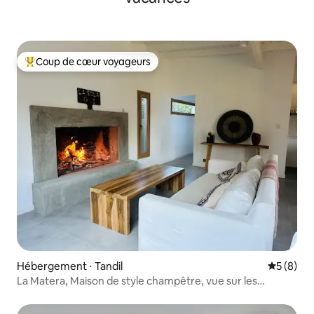
Coup de cœur voyageurs
Coups de cœur voyageurs les plus appréciés
Hébergement ⋅ Tandil
Évaluatio
5 (8)
La Matera, Maison de style champêtre, vue sur les
montagnes