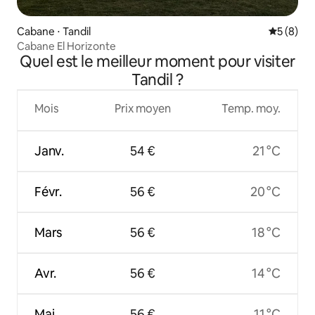
Cabane ⋅ Tandil
Évaluatio
5 (8)
Cabane El Horizonte
Quel est le meilleur moment pour visiter
Tandil ?
Mois
Prix moyen
Temp. moy.
Janv.
54 €
21 °C
Févr.
56 €
20 °C
Mars
56 €
18 °C
Avr.
56 €
14 °C
Mai
56 €
11 °C