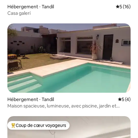
Hébergement ⋅ Tandil
Évaluation
5 (16)
Casa galerí
Hébergement ⋅ Tandil
Évaluatio
5 (4)
Maison spacieuse, lumineuse, avec piscine, jardin et
quincho
Coup de cœur voyageurs
Coups de cœur voyageurs les plus appréciés