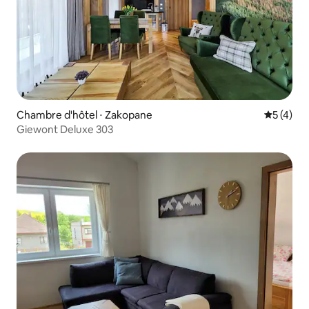
Chambre d'hôtel ⋅ Zakopane
Évaluatio
5 (4)
Giewont Deluxe 303