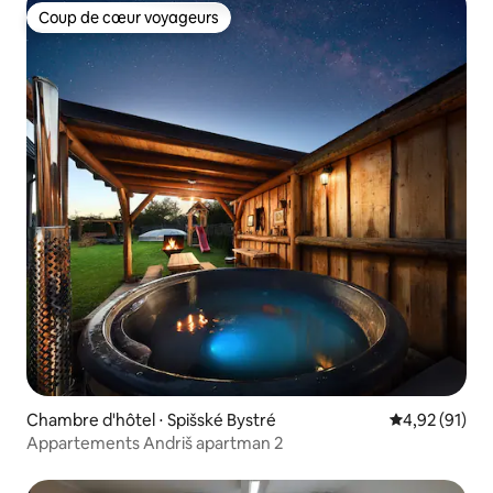
Coup de cœur voyageurs
Coup de cœur voyageurs
Chambre d'hôtel ⋅ Spišské Bystré
Évaluation mo
4,92 (91)
Appartements Andriš apartman 2