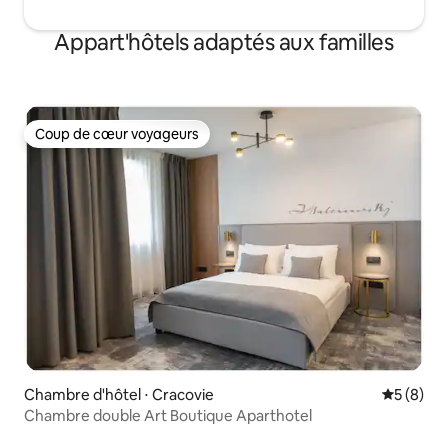
Appart'hôtels adaptés aux familles
Coup de cœur voyageurs
Coup de cœur voyageurs
Chambre d'hôtel ⋅ Cracovie
Évaluatio
5 (8)
Chambre double Art Boutique Aparthotel