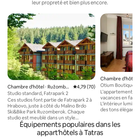
leur propreté et bien plus encore.
Chambre d'hôtel ⋅
Otium Boutique M
Chambre d'hôtel ⋅ Ružomber
Évaluation moyenne sur la base
4,79 (70)
Appartement n° 2
L'appartement est
ok
Studio standard, Fatrapark 2
vacances en famill
Ces studios font partie de Fatrapark 2 à
L'intérieur lumine
Hrabovo, juste à côté du Malino Brdo
des tons élégants 
Ski&Bike Park Ruzomberok. Chaque
foncé, interrompu 
studio est meublé dans un style
atmosphère chaleu
Équipements populaires dans les
différent. Dans l'appartement, vous
vous souhaitez vo
trouverez toujours un lit double (qui
appart'hôtels à Tatras
promenades hivernales. Le
peut également être séparé pour
blancs ajoutent du 