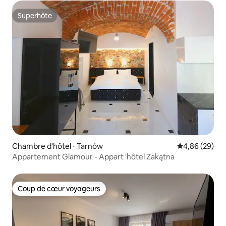
Superhôte
Superhôte
Chambre d'hôtel ⋅ Tarnów
Évaluation mo
4,86 (29)
Appartement Glamour - Appart 'hôtel Zakątna
Coup de cœur voyageurs
Coup de cœur voyageurs