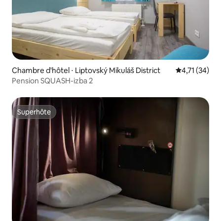
Chambre d'hôtel ⋅ Liptovský Mikuláš District
Évaluation mo
4,71 (34)
Pension SQUASH-izba 2
Superhôte
Superhôte