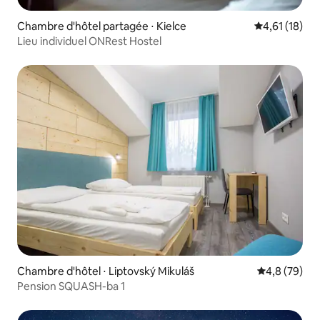
Chambre d'hôtel partagée ⋅ Kielce
Évaluation mo
4,61 (18)
Lieu individuel ONRest Hostel
Chambre d'hôtel ⋅ Liptovský Mikuláš
Évaluation m
4,8 (79)
Pension SQUASH-ba 1