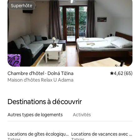
Superhôte
Superhôte
Chambre d'hôtel ⋅ Dolná Tižina
Évaluation mo
4,62 (65)
Maison d'hôtes Relax U Adama
Destinations à découvrir
Autres types de logements
Activités
Locations de gîtes écologiques
Locations de vacances avec piscine
Tatras
Tatras