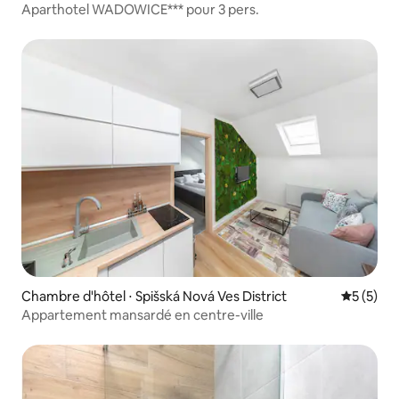
Aparthotel WADOWICE*** pour 3 pers.
Chambre d'hôtel ⋅ Spišská Nová Ves District
Évaluatio
5 (5)
Appartement mansardé en centre-ville