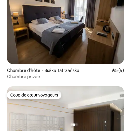
Chambre d'hôtel ⋅ Białka Tatrzańska
Évaluatio
5 (9)
Chambre privée
Coup de cœur voyageurs
Coup de cœur voyageurs