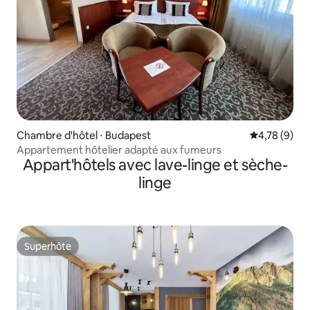
Chambre d'hôtel ⋅ Budapest
Évaluation m
4,78 (9)
Appartement hôtelier adapté aux fumeurs
Appart'hôtels avec lave-linge et sèche-
linge
Superhôte
Superhôte