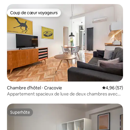
Coup de cœur voyageurs
Coup de cœur voyageurs
Chambre d'hôtel ⋅ Cracovie
Évaluation mo
4,96 (57)
Appartement spacieux de luxe de deux chambres avec
balcon
Superhôte
Superhôte