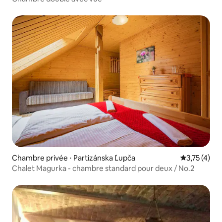
Chambre privée ⋅ Partizánska Ľupča
Évaluation m
3,75 (4)
Chalet Magurka - chambre standard pour deux / No.2