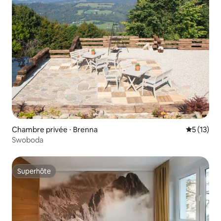
Chambre privée ⋅ Brenna
Évaluation
5 (13)
Swoboda
Superhôte
Superhôte