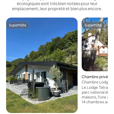
écologiques sont très bien notées pour leur
emplacement, leur propreté et bien plus encore.
Superhôte
Superhôte
Superhôte
Superhôte
Chambre privée ⋅ 
trba
Chambre Lodge Tat
Strba
Le Lodge Tatra est
parc national des 
maisons, l'une à cô
14 chambres avec sa
total). Nous prop
dans l'une des mai