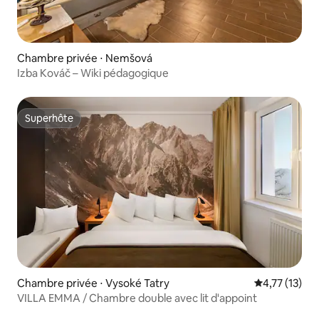
Chambre privée ⋅ Nemšová
Izba Kováč – Wiki pédagogique
Superhôte
Superhôte
Chambre privée ⋅ Vysoké Tatry
Évaluation mo
4,77 (13)
VILLA EMMA / Chambre double avec lit d'appoint