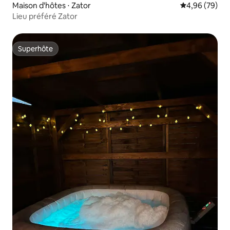
Maison d'hôtes ⋅ Zator
Évaluation mo
4,96 (79)
Lieu préféré Zator
Superhôte
Superhôte