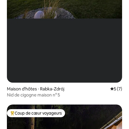
Maison d'hôtes ⋅ Rabka-Zdrój
Évaluatio
5 (7)
Nid de cigogne maison n° 5
Coup de cœur voyageurs
Coups de cœur voyageurs les plus appréciés