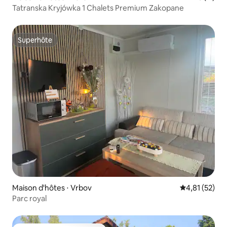
Tatranska Kryjówka 1 Chalets Premium Zakopane
Superhôte
Superhôte
Maison d'hôtes ⋅ Vrbov
Évaluation mo
4,81 (52)
Parc royal