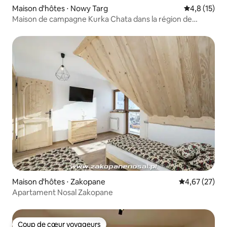
Maison d'hôtes ⋅ Nowy Targ
Évaluation m
4,8 (15)
Maison de campagne Kurka Chata dans la région de
Podhale
Maison d'hôtes ⋅ Zakopane
Évaluation mo
4,67 (27)
Apartament Nosal Zakopane
Coup de cœur voyageurs