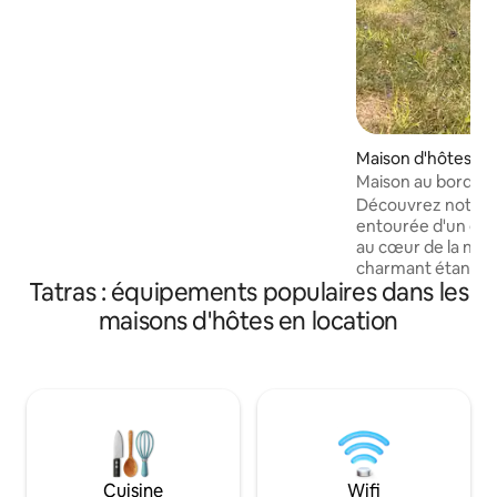
avec amour en un chalet de montagne
confortable. Il est situé derrière un
ruisseau, à une courte distance du
cottage principal ; il offre donc plus
d’intimité et le calme de la nature. À
l’intérieur, il y a un poêle à bois qui crée
une ambiance chaleureuse. Un endroit
idéal pour se détendre, faire de la
Maison d'hôtes ⋅ K
randonnée et profiter de la tranquillité
Maison au bord - M
des montagnes. Les voyageurs pourront
Découvrez notre m
également profiter de la grange, du bar
entourée d'un grand
de la cave et de la terrasse d’été de
au cœur de la nat
Palčovka.
charmant étang av
Tatras : équipements populaires dans les
jetée pittoresque
le *sauna et le *ja
maisons d'hôtes en location
l'étang et l'ancien 
plongez dans un h
Pour les personnes
proposons *des de
la Nida et *des exc
*des excursions ver
plus proches telle
Chęciny, la grotte
Cuisine
Wifi