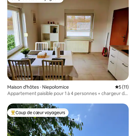
Coup de cœur voyageurs
Maison d'hôtes ⋅ Niepołomice
Évaluatio
5 (11)
Appartement paisible pour 1 à 4 personnes + chargeur de
voiture
Coup de cœur voyageurs
Coups de cœur voyageurs les plus appréciés