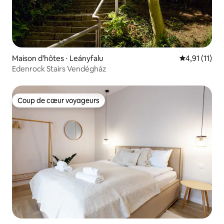
Maison d'hôtes ⋅ Leányfalu
Évaluation m
4,91 (11)
Edenrock Stairs Vendégház
Coup de cœur voyageurs
Coup de cœur voyageurs