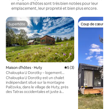
en maison d'hôtes sont très bien notées pour leur
emplacement, leur propreté et bien plus encore.
Superhôte
Coup de cœur vo
Superhôte
Coup de cœur vo
Maison d'hôtes ⋅ Huty
Évaluation moyenne sur la 
5 (3)
Chaloupka U Dorotky – logement
élégant à Palčovka
Chaloupka U Dorotky est un chalet
indépendant situé sur la montagne
Palčovka, dans le village de Huty, près
des Tatras occidentales et juste à
l’entrée de la vallée de Kvačianska. À
l’origine, c’était un ancien mobile home
que ma femme et moi avons transformé