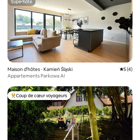
Superhôte
Superhôte
Maison d'hôtes ⋅ Kamień Śląski
Évaluatio
5 (4)
Appartements Parkowa A!
Coup de cœur voyageurs
Coups de cœur voyageurs les plus appréciés