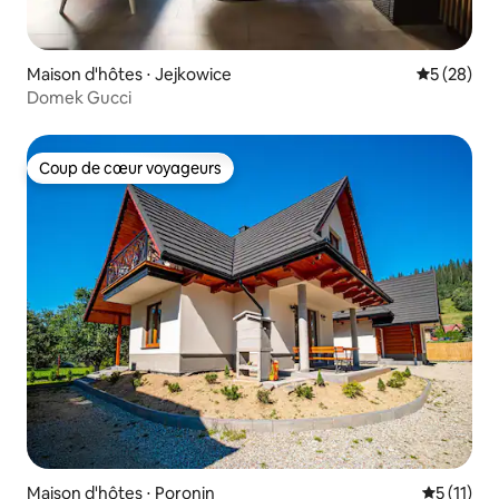
Maison d'hôtes ⋅ Jejkowice
Évaluation
5 (28)
Domek Gucci
Coup de cœur voyageurs
Coup de cœur voyageurs
Maison d'hôtes ⋅ Poronin
Évaluatio
5 (11)