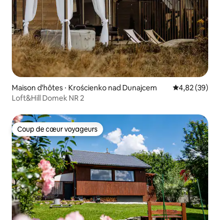
Maison d'hôtes ⋅ Krościenko nad Dunajcem
Évaluation mo
4,82 (39)
Loft&Hill Domek NR 2
Coup de cœur voyageurs
Coup de cœur voyageurs