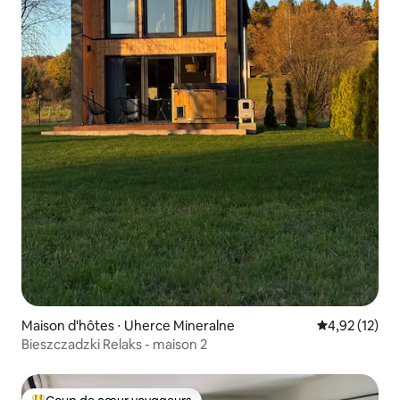
Maison d'hôtes ⋅ Uherce Mineralne
Évaluation mo
4,92 (12)
Bieszczadzki Relaks - maison 2