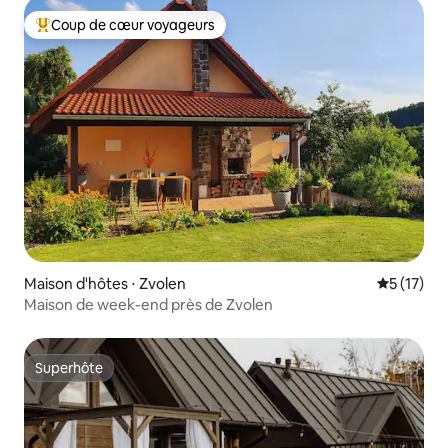
Coup de cœur voyageurs
Coups de cœur voyageurs les plus appréciés
Maison d'hôtes ⋅ Zvolen
Évaluation
5 (17)
Maison de week-end près de Zvolen
Superhôte
Superhôte