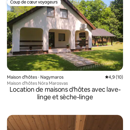
Coup de cœur voyageurs
Coup de cœur voyageurs
Maison d'hôtes ⋅ Nagymaros
Évaluation m
4,9 (10)
Maison d'hôtes Nóra Marosvas
Location de maisons d'hôtes avec lave-
linge et sèche-linge