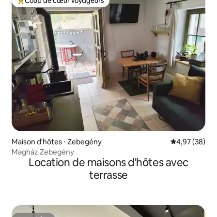
Coup de cœur voyageurs
Coups de cœur voyageurs les plus appréciés
Maison d'hôtes ⋅ Zebegény
Évaluation mo
4,97 (38)
Magház Zebegény
Location de maisons d'hôtes avec
terrasse