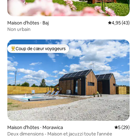
Maison d'hôtes ⋅ Baj
Évaluation mo
4,95 (43)
Non urbain
Coup de cœur voyageurs
Coups de cœur voyageurs les plus appréciés
Maison d'hôtes ⋅ Morawica
Évaluation
5 (29)
Deux dimensions - Maison et jacuzzi toute l'année