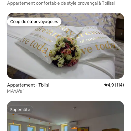
Appartement confortable de style provençal à Tbilissi
Coup de cœur voyageurs
Coup de cœur voyageurs
Appartement ⋅ Tbilisi
Évaluation mo
4,9 (114)
MAYA's 1
Superhôte
Superhôte