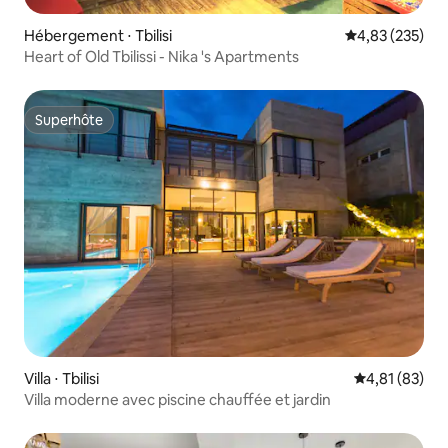
Hébergement ⋅ Tbilisi
Évaluation moy
4,83 (235)
Heart of Old Tbilissi - Nika 's Apartments
Superhôte
Superhôte
Villa ⋅ Tbilisi
Évaluation mo
4,81 (83)
Villa moderne avec piscine chauffée et jardin