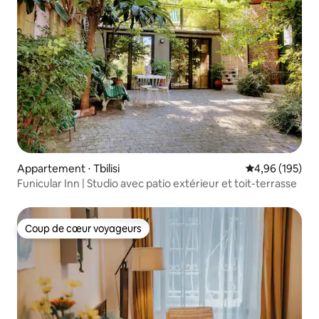
Appartement ⋅ Tbilisi
Évaluation moy
4,96 (195)
Funicular Inn | Studio avec patio extérieur et toit-terrasse
Coup de cœur voyageurs
Coup de cœur voyageurs