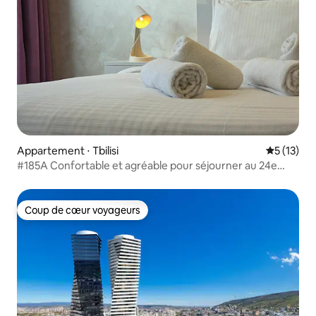
Appartement ⋅ Tbilisi
Évaluation
5 (13)
#185A Confortable et agréable pour séjourner au 24e
étage
Coup de cœur voyageurs
Coup de cœur voyageurs