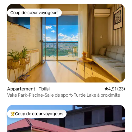
Coup de cœur voyageurs
Coup de cœur voyageurs
Appartement ⋅ Tbilisi
Évaluation mo
4,91 (23)
Vake Park•Piscine•Salle de sport•Turtle Lake à proximité
Coup de cœur voyageurs
Coups de cœur voyageurs les plus appréciés