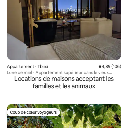
Appartement ⋅ Tbilisi
Évaluation moy
4,89 (106)
Lune de miel - Appartement supérieur dans le vieux
Locations de maisons acceptant les
Tbilissi
familles et les animaux
Coup de cœur voyageurs
Coup de cœur voyageurs