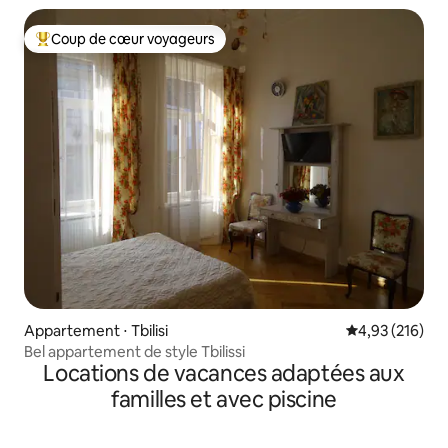
Coup de cœur voyageurs
Coups de cœur voyageurs les plus appréciés
Appartement ⋅ Tbilisi
Évaluation moy
4,93 (216)
Bel appartement de style Tbilissi
Locations de vacances adaptées aux
familles et avec piscine