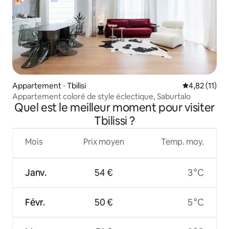
Appartement ⋅ Tbilisi
Évaluation mo
4,82 (11)
Appartement coloré de style éclectique, Saburtalo
Quel est le meilleur moment pour visiter
Tbilissi ?
Mois
Prix moyen
Temp. moy.
Janv.
54 €
3 °C
Févr.
50 €
5 °C