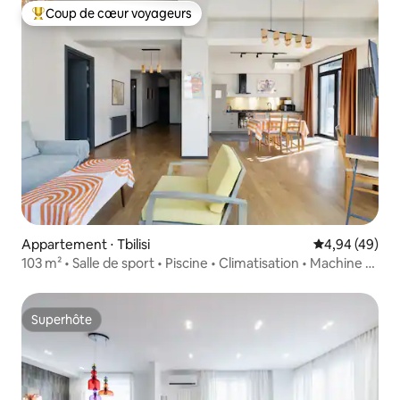
Coup de cœur voyageurs
Coups de cœur voyageurs les plus appréciés
Appartement ⋅ Tbilisi
Évaluation mo
4,94 (49)
103 m² • Salle de sport • Piscine • Climatisation • Machine à
laver • Lave-vaisselle • Balcon
Superhôte
Superhôte