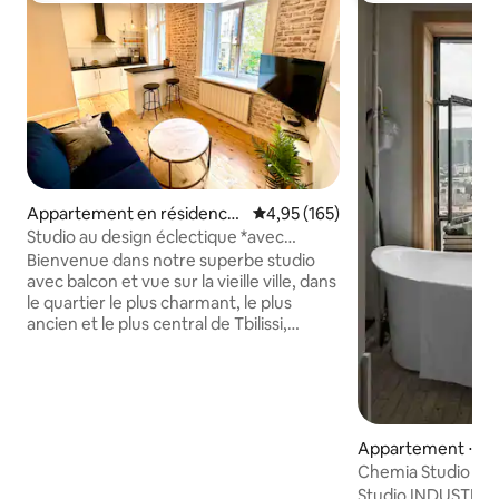
Appartement en résidence
Évaluation moyenne sur la base 
4,95 (165)
⋅ Tbilisi
Studio au design éclectique *avec
balcon*
Bienvenue dans notre superbe studio
avec balcon et vue sur la vieille ville, dans
le quartier le plus charmant, le plus
ancien et le plus central de Tbilissi,
« Mtatsminda » À quelques pas de la
principale avenue de la ville, « Rustaveli »
À 2 minutes à pied du métro et du
téléphérique de Mtatsminda, Beaucoup
de cafés et de restaurants aux
Appartement ⋅ Tbil
alentours, ainsi que des marchés, des
Chemia Studio
épiceries et des centres commerciaux,
À distance de marche de tous les
Studio INDUSTRIEL