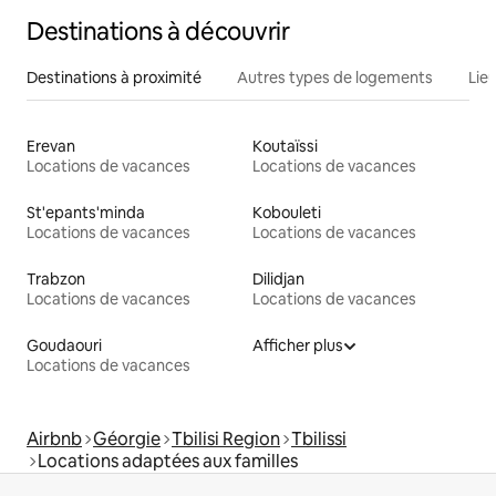
Destinations à découvrir
Destinations à proximité
Autres types de logements
Lie
Erevan
Koutaïssi
Locations de vacances
Locations de vacances
St'epants'minda
Kobouleti
Locations de vacances
Locations de vacances
Trabzon
Dilidjan
Locations de vacances
Locations de vacances
Goudaouri
Afficher plus
Locations de vacances
Airbnb
Géorgie
Tbilisi Region
Tbilissi
Locations adaptées aux familles