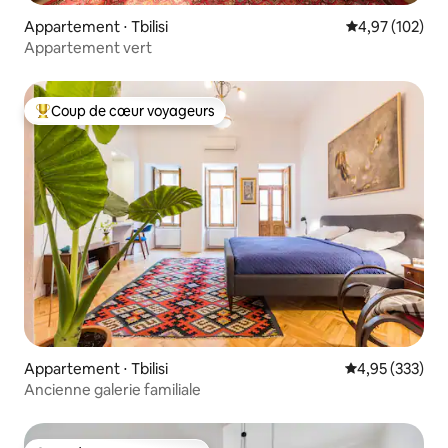
Appartement ⋅ Tbilisi
Évaluation moy
4,97 (102)
Appartement vert
Coup de cœur voyageurs
Coups de cœur voyageurs les plus appréciés
Appartement ⋅ Tbilisi
Évaluation moy
4,95 (333)
Ancienne galerie familiale