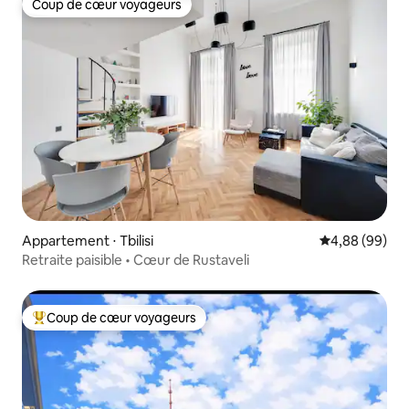
Coup de cœur voyageurs
Coup de cœur voyageurs
Appartement ⋅ Tbilisi
Évaluation mo
4,88 (99)
Retraite paisible • Cœur de Rustaveli
Coup de cœur voyageurs
Coups de cœur voyageurs les plus appréciés