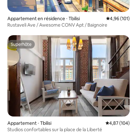
Appartement en résidence ⋅ Tbilisi
Évaluation moy
4,96 (101)
Rustaveli Ave / Awesome CONV Apt / Baignoire
Superhôte
Superhôte
Appartement ⋅ Tbilisi
Évaluation moy
4,87 (104)
Studios confortables sur la place de la Liberté