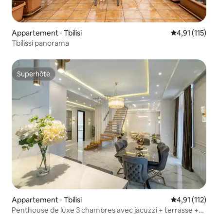
Appartement ⋅ Tbilisi
Évaluation mo
4,91 (115)
Tbilissi panorama
Superhôte
Superhôte
Appartement ⋅ Tbilisi
Évaluation mo
4,91 (112)
Penthouse de luxe 3 chambres avec jacuzzi + terrasse +