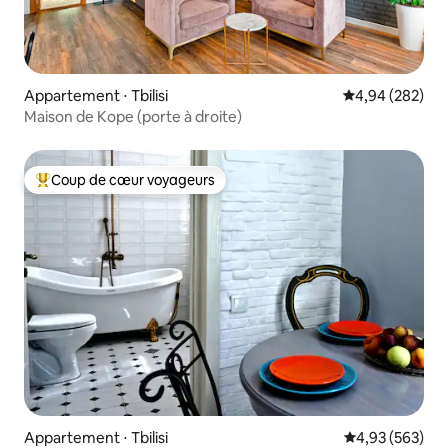
Appartement ⋅ Tbilisi
Évaluation moy
4,94 (282)
Maison de Kope (porte à droite)
Coup de cœur voyageurs
Coups de cœur voyageurs les plus appréciés
Appartement ⋅ Tbilisi
Évaluation moy
4,93 (563)