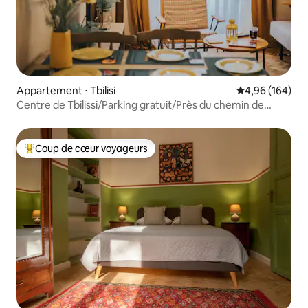
Appartement ⋅ Tbilisi
Évaluation moy
4,96 (164)
Centre de Tbilissi/Parking gratuit/Près du chemin de
fer/15 %o de réduction !
Coup de cœur voyageurs
Coups de cœur voyageurs les plus appréciés