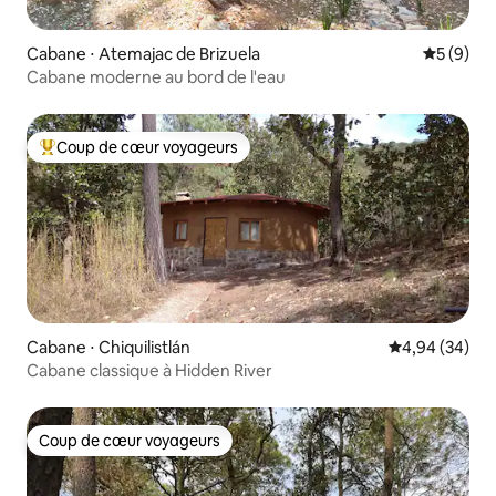
Cabane ⋅ Atemajac de Brizuela
Évaluatio
5 (9)
Cabane moderne au bord de l'eau
Coup de cœur voyageurs
Coups de cœur voyageurs les plus appréciés
Cabane ⋅ Chiquilistlán
Évaluation mo
4,94 (34)
Cabane classique à Hidden River
Coup de cœur voyageurs
Coup de cœur voyageurs