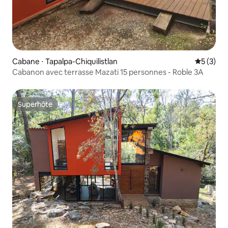
Cabane ⋅ Tapalpa-Chiquilistlan
Évaluatio
5 (3)
Cabanon avec terrasse Mazati 15 personnes - Roble 3A
Superhôte
Superhôte