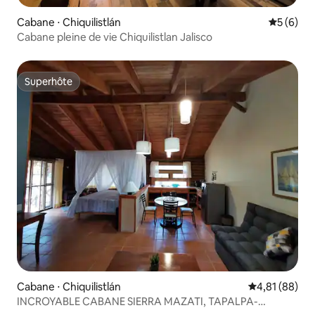
Cabane ⋅ Chiquilistlán
Évaluatio
5 (6)
Cabane pleine de vie Chiquilistlan Jalisco
Superhôte
Superhôte
Cabane ⋅ Chiquilistlán
Évaluation mo
4,81 (88)
INCROYABLE CABANE SIERRA MAZATI, TAPALPA-
CHIQUILIS.