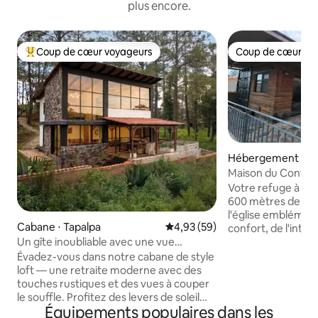
plus encore.
Coup de cœur voyageurs
Coup de cœur vo
Coups de cœur voyageurs les plus appréciés
Coup de cœur vo
Hébergement ⋅ Ta
Maison du Conten
Votre refuge à Tapalpa À s
600 mètres de la p
l'église emblémati
Cabane ⋅ Tapalpa
Évaluation moyenne sur la base
4,93 (59)
confort, de l'intim
Un gîte inoubliable avec une vue
marcher jusqu'aux
incroyable.
boulangeries, bouc
Évadez-vous dans notre cabane de style
Vivez le charme d
loft — une retraite moderne avec des
sans dépendre de la voit
touches rustiques et des vues à couper
chambre avec lit Ki
le souffle. Profitez des levers de soleil
Équipements populaires dans les
bain complète. Salon avec canapé-lit
inoubliables, des sentiers pédestres