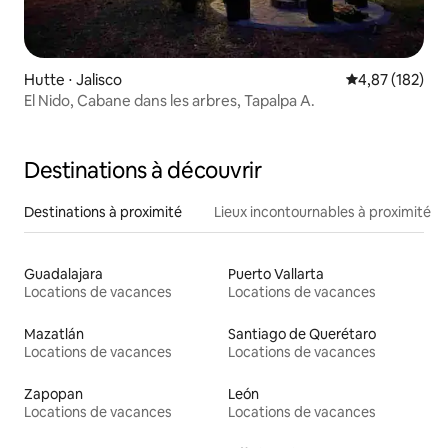
Hutte ⋅ Jalisco
Évaluation moy
4,87 (182)
El Nido, Cabane dans les arbres, Tapalpa A.
Destinations à découvrir
Destinations à proximité
Lieux incontournables à proximité
Guadalajara
Puerto Vallarta
Locations de vacances
Locations de vacances
Mazatlán
Santiago de Querétaro
Locations de vacances
Locations de vacances
Zapopan
León
Locations de vacances
Locations de vacances