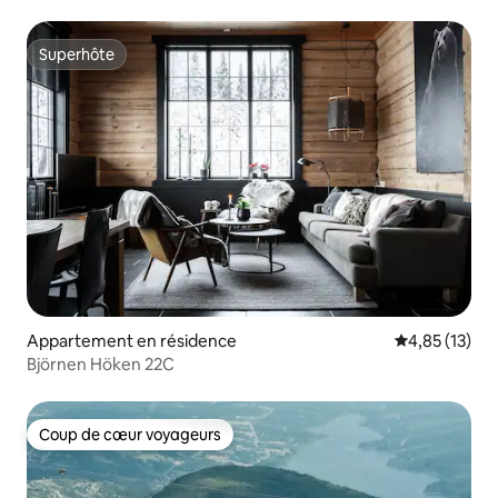
Superhôte
Superhôte
Appartement en résidence
Évaluation mo
4,85 (13)
Björnen Höken 22C
Coup de cœur voyageurs
Coup de cœur voyageurs