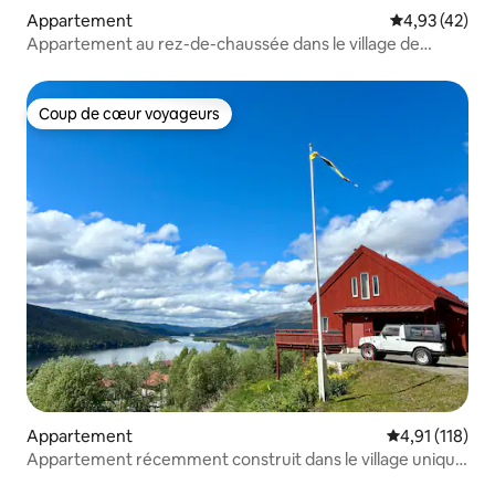
Appartement
Évaluation mo
4,93 (42)
Appartement au rez-de-chaussée dans le village de
BearPeak à Sadeln, Björnen
Coup de cœur voyageurs
Coup de cœur voyageurs
Appartement
Évaluation moy
4,91 (118)
Appartement récemment construit dans le village unique
de Tottens à Åre !