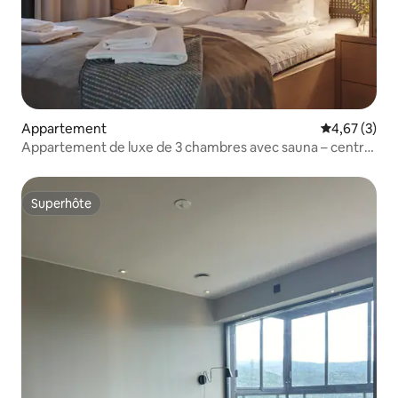
Appartement
Évaluation m
4,67 (3)
Appartement de luxe de 3 chambres avec sauna – centre
d'Åre
Superhôte
Superhôte