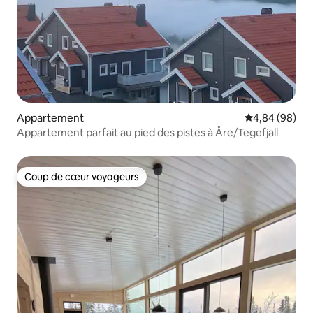
Appartement
Évaluation mo
4,84 (98)
Appartement parfait au pied des pistes à Åre/Tegefjäll
Coup de cœur voyageurs
Coup de cœur voyageurs