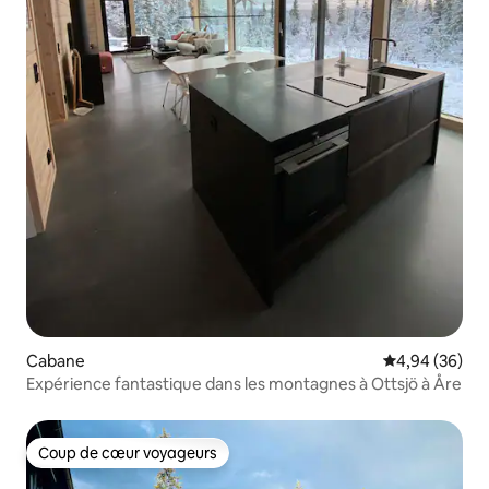
Cabane
Évaluation mo
4,94 (36)
Expérience fantastique dans les montagnes à Ottsjö à Åre
Coup de cœur voyageurs
Coup de cœur voyageurs