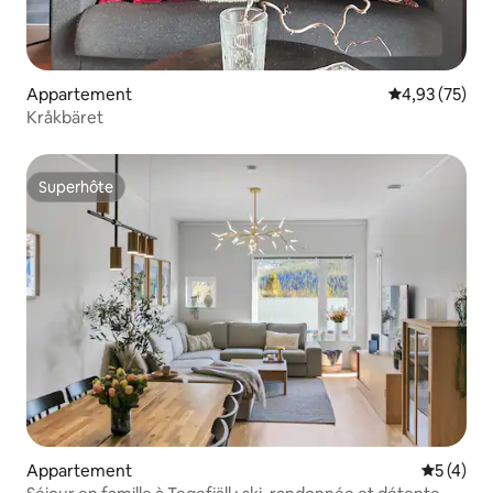
Appartement
Évaluation mo
4,93 (75)
Kråkbäret
Superhôte
Superhôte
Appartement
Évaluatio
5 (4)