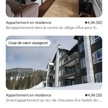
Appartement en résidence
Évaluation mo
4,96 (50)
Bel appartement dans le centre du village d'Åre pour 6
personnes
Coup de cœur voyageurs
Coup de cœur voyageurs
Appartement en résidence
Évaluation mo
4,96 (25)
Grand appartement au rez-de-chaussée Åre Sadeln ski-in
ski-out