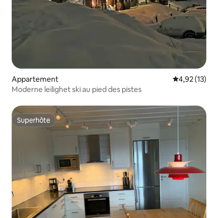
Appartement
Évaluation mo
4,92 (13)
Moderne leilighet ski au pied des pistes
Superhôte
Superhôte