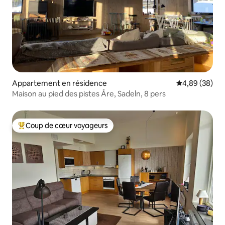
Appartement en résidence
Évaluation mo
4,89 (38)
Maison au pied des pistes Åre, Sadeln, 8 pers
Coup de cœur voyageurs
Coups de cœur voyageurs les plus appréciés