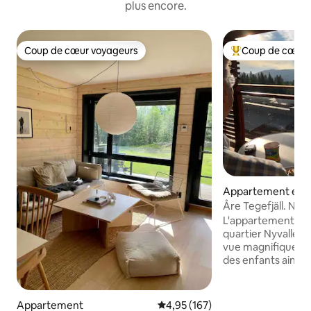
plus encore.
Coup de cœur voyageurs
Coup de cœur 
Coup de cœur voyageurs
Coups de cœur vo
Appartement en r
Åre Tegefjäll. Nyvallen 3 chambres,
sauna
L'appartement est
quartier Nyvallen 
vue magnifique à p
des enfants ainsi
remontée mécaniqu
Duved. Un bus de ski pour Åre est
disponible à Tegetornet Le m
Appartement
Évaluation moyenne sur la base 
4,95 (167)