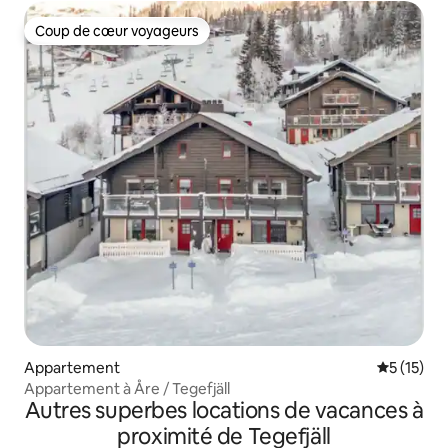
Coup de cœur voyageurs
Coup de cœur voyageurs
Appartement
Évaluation
5 (15)
Appartement à Åre / Tegefjäll
Autres superbes locations de vacances à
proximité de Tegefjäll