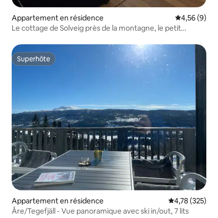
Appartement en résidence
Évaluation m
4,56 (9)
Le cottage de Solveig près de la montagne, le petit
appartement
Superhôte
Superhôte
Appartement en résidence
Évaluation moy
4,78 (325)
Åre/Tegefjäll - Vue panoramique avec ski in/out, 7 lits