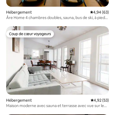
Hébergement
Évaluation mo
4,94 (63)
Åre Home 4 chambres doubles, sauna, bus de ski, à pied
du village
Coup de cœur voyageurs
Coup de cœur voyageurs
Hébergement
Évaluation mo
4,92 (53)
Maison moderne avec sauna et terrasse avec vue sur le
lac