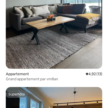
Appartement
Évaluation mo
4,92 (13)
Grand appartement par vm8an
Superhôte
Superhôte