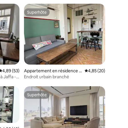
Superhôte
Superhôte
ntaires : 4,54 sur 5
Évaluation moyenne sur la base de 53 commentaires : 4,89 sur 5
4,89 (53)
Appartement en résidence ⋅
Évaluation moyenne su
4,85 (20)
Tel Aviv-Yafo
à Jaffa -
Endroit urbain branché
Superhôte
Superhôte