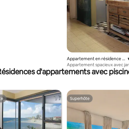
Appartement en résidence ⋅
Tel Aviv-Yafo
Appartement spacieux avec jar
Résidences d'appartements avec piscin
de la plage
te
Superhôte
te
Superhôte