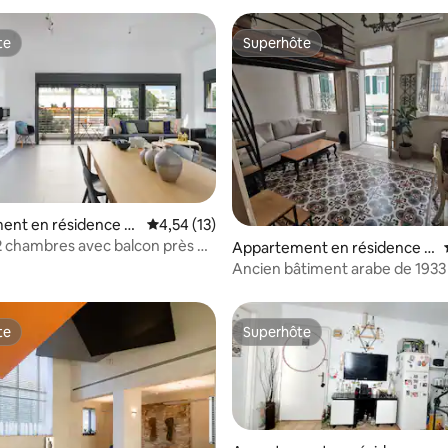
te
Superhôte
te
Superhôte
r la base de 56 commentaires : 4,75 sur 5
ent en résidence ⋅
Évaluation moyenne sur la base de 13 comme
4,54 (13)
afo
chambres avec balcon près de
Appartement en résidence ⋅
et du marché | FeelHome
Tel Aviv-Yafo
Ancien bâtiment arabe de 1933 
Boulevard de Jérusalem
te
Superhôte
te
Superhôte