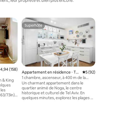
nt, leur propreté et bien plus encore.
Appartem
Superhôte
Superhô
Superhôte
Superhô
Tel Aviv-
Appartem
terrasse
Allez-y 
unique et tran
fantasti
et le vibr
boulevard
et restau
Jaffa, le
L'endroit
valuation moyenne sur la base de 158 commentaires : 4,94 sur 5
4,94 (158)
Appartement en résidence ⋅ Tel
Évaluation moyenne
5 (92)
avec bea
Aviv-Yafo
1 chambre, ascenseur, à 400 m de la
du détail
plage et de Jaffa, chambre mamad
Un charmant appartement dans le
chaleure
quartier animé de Noga, le centre
profiter de la ville
 les
historique et culturel de Tel Aviv. En
sur la m
63/73in)
quelques minutes, explorez les plages de
privé est
de
Tel-Aviv, le vieux Jaffa et le marché aux
coucher d
es
puces animé avec des boutiques vintage
attrayantes et des restaurants locaux.