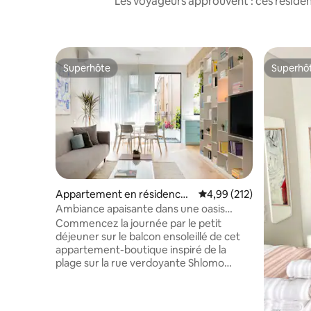
Les voyageurs approuvent : ces réside
Superhôte
Superhô
Superhôte
Superhô
Appartement en résidence ⋅
Évaluation moyenne sur
4,99 (212)
Tel Aviv-Yafo
Ambiance apaisante dans une oasis
blanche avec une cuisine menthe
Commencez la journée par le petit
déjeuner sur le balcon ensoleillé de cet
appartement-boutique inspiré de la
plage sur la rue verdoyante Shlomo
HaMelech. Les étagères ouvertes et l'art
côtier calme créent une ambiance
aérée, tandis que les carreaux vert