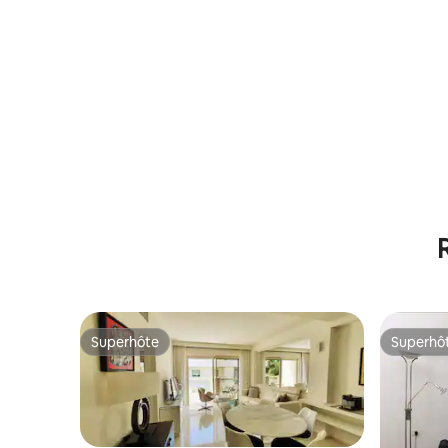
MAMAK par HOMY
de TLV
Superhôte
Superhô
Superhôte
Superhô