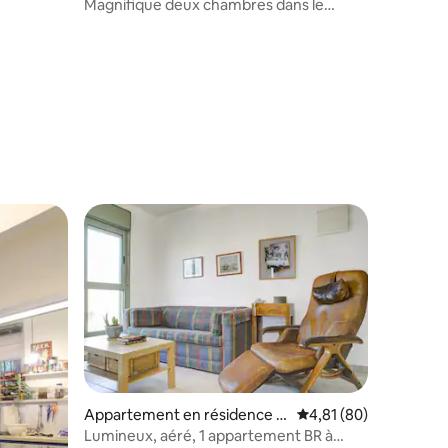
Ramat Gan
Magnifique deux chambres dans le
centre de Ramat Gan
mmentaires : 5 sur 5
Appartement en résidence ⋅
Évaluation moyenne su
4,81 (80)
mmentaires : 5 sur 5
Tel Aviv-Yafo
Lumineux, aéré, 1 appartement BR à