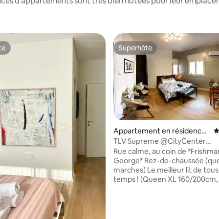
nces d'appartements sont très bien notées pour leur emplaceme
te
Superhôte
te
Superhôte
Appartement en résidence ⋅
É
 la base de 212 commentaires : 4,99 sur 5
Tel Aviv-Yafo
TLV Supreme @CityCenter
#StudioApartment
Rue calme, au coin de *Frishman & King
George* Rez-de-chaussée (quelques
marches) Le meilleur lit de tous
temps ! (Queen XL 160/200cm, 
cuisine, climatisation, WiFi rapi
Fantastique pour les couples, l
aventuriers en solo, etc. Promenade
facile à 5 min pour les centres