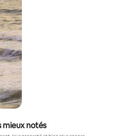
sant glisser.
es mieux notés