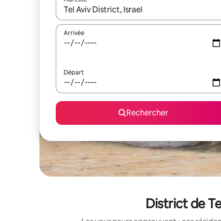
Lorsque les résultats s'affichent, utilisez les flèc
Arrivée
Départ
Rechercher
District de T