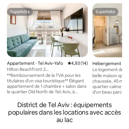
Superhôte
Superhôte
Superhôte
Superhôte
Appartement ⋅ Tel Aviv-Yafo
Évaluation moyenne sur la base
4,93 (14)
Hébergement ⋅ Tel
o
Hilton Beachfront 2
Le logement de Mi
pièces|Balcon|Ascenseur|Chambre
**Remboursement de la TVA pour les
belle maison spac
sécurisée
titulaires d'un visa touristique** Élégant
chaussée, 45 mètr
appartement de 1 chambre + salon dans
quartier calme au 
le quartier Old North de Tel-Aviv, à
d'un beau parc ave
seulement 8 minutes à pied de Hilton
installations sport
Beach. Situé au 5e étage avec
la ville et du port 
District de Tel Aviv : équipements
ascenseur, il dispose d'une chambre
gratuit. grand salon et chambre.
populaires dans les locations avec accès
confortable, d'un salon lumineux, d'une
entièrement équip
au lac
cuisine entièrement équipée, d'un
internet rapide. Té
balcon privé, de la climatisation, d'une
avec connexion In