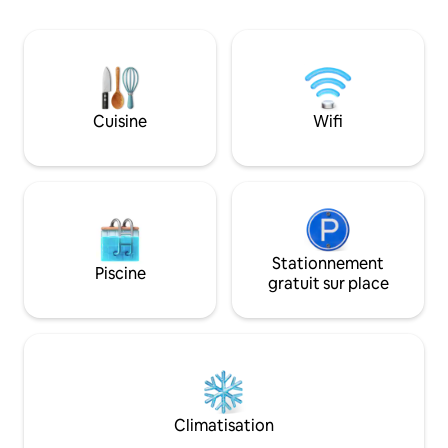
connexion Wi-Fi et d'un abri anti-
une personne seul
bombes au même étage. Niché à l'angle
famille. Appartem
d'Arlozorov et de Dizengoff, vous êtes à
entièrement meubl
quelques pas des cafés, restaurants,
de-chaussée dans l
boutiques et transports en commun.
sud-est de Tel Aviv. Parking gratu
Idéal pour les couples à la recherche de
Transports en co
confort, de sécurité et d'un
Cuisine
Wifi
emplacement privilégié.
Stationnement
Piscine
gratuit sur place
Climatisation