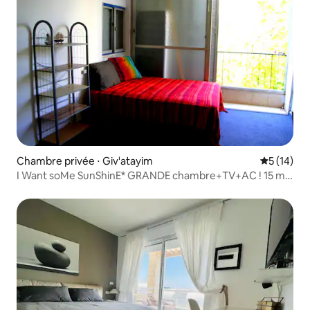
Chambre privée ⋅ Giv'atayim
Évaluation
5 (14)
I Want soMe SunShinE* GRANDE chambre+TV+AC ! 15 min
TLV^^