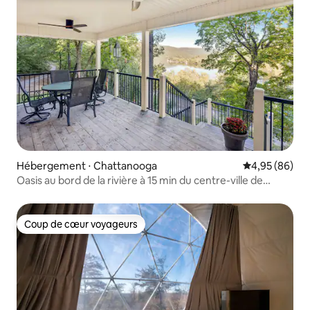
Hébergement ⋅ Chattanooga
Évaluation mo
4,95 (86)
Oasis au bord de la rivière à 15 min du centre-ville de
Chattanooga
Coup de cœur voyageurs
Coup de cœur voyageurs