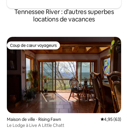
Tennessee River : d'autres superbes
locations de vacances
Coup de cœur voyageurs
Coup de cœur voyageurs
Maison de ville ⋅ Rising Fawn
Évaluation mo
4,95 (63)
Le Lodge à Live A Little Chatt