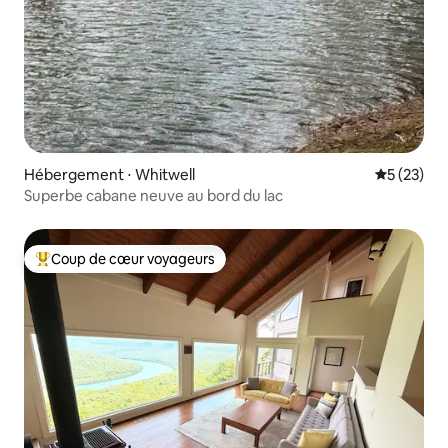
Hébergement ⋅ Whitwell
Évaluation
5 (23)
Superbe cabane neuve au bord du lac
Coup de cœur voyageurs
Coups de cœur voyageurs les plus appréciés