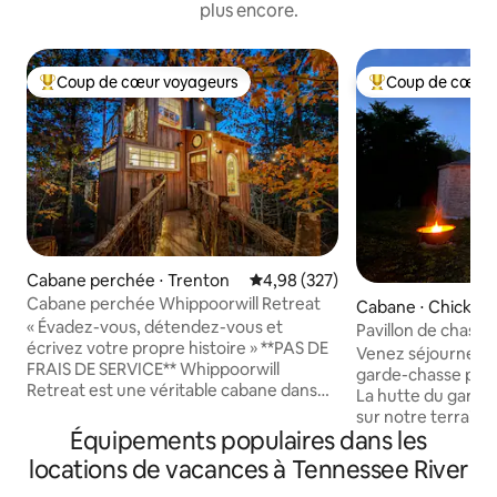
plus encore.
Coup de cœur voyageurs
Coup de cœur 
Coups de cœur voyageurs les plus appréciés
Coups de cœur vo
Cabane perchée ⋅ Trenton
Évaluation moyenne sur la base 
4,98 (327)
Cabane perchée Whippoorwill Retreat
Cabane ⋅ Chicka
« Évadez-vous, détendez-vous et
Pavillon de chasse
écrivez votre propre histoire » **PAS DE
Venez séjourner d
FRAIS DE SERVICE** Whippoorwill
garde-chasse préf
Retreat est une véritable cabane dans
La hutte du gardie
les arbres romantique et familiale dans la
sur notre terrain p
cime des arbres à 20 minutes de
Équipements populaires dans les
Testez vos compét
Chattanooga. Cette escapade paisible
trésor, détendez-
locations de vacances à Tennessee River
offre des vues du sol au plafond, un
l'extérieur (chaud
perchoir au lever du soleil, une