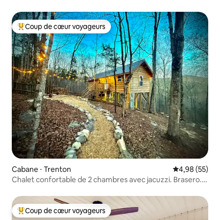
Coup de cœur voyageurs
Coups de cœur voyageurs les plus appréciés
Cabane ⋅ Trenton
Évaluation mo
4,98 (55)
Chalet confortable de 2 chambres avec jacuzzi. Brasero.
15 min du centre-ville. Animaux acceptés
Coup de cœur voyageurs
Coups de cœur voyageurs les plus appréciés