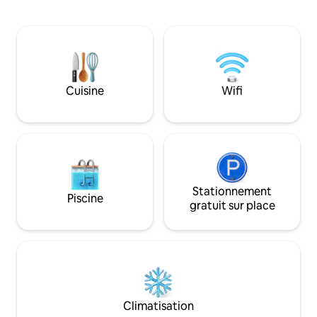
les oiseaux profite
cheminée extérieure, un foyer pour les
l'extérieur de cet
nuits paresseuses et des baignoires
magique juste au p
extérieures avec des sels parfumés à la
The Burrow, et prè
chouette, Alexa pour la musique et un
Cottage. Visitez 
lustre. Dormez dans un lit suspendu ou
Chickamauga, Cha
dans la Canopy Suite, une vue sur les
ou détendez-vous
Cuisine
Wifi
étoiles vous attend. Écrivez votre conte
regardez les docu
de fées à Whippoorwill Retreat
Potter tout en dé
Butterscotch fraîc
Stationnement
Piscine
gratuit sur place
Climatisation