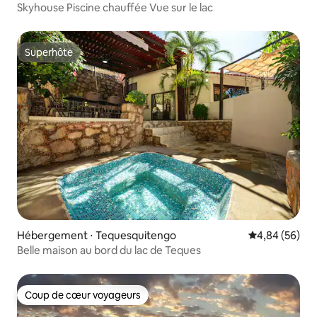
Skyhouse Piscine chauffée Vue sur le lac
Superhôte
Superhôte
Hébergement ⋅ Tequesquitengo
Évaluation mo
4,84 (56)
Belle maison au bord du lac de Teques
Coup de cœur voyageurs
Coup de cœur voyageurs