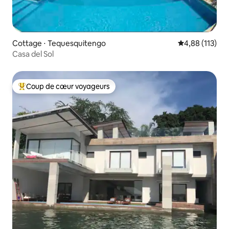
Cottage ⋅ Tequesquitengo
Évaluation moy
4,88 (113)
Casa del Sol
Coup de cœur voyageurs
Coups de cœur voyageurs les plus appréciés