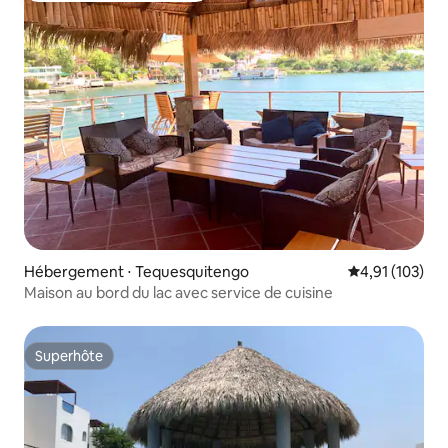
Hébergement ⋅ Tequesquitengo
Évaluation moy
4,91 (103)
Maison au bord du lac avec service de cuisine
Superhôte
Superhôte