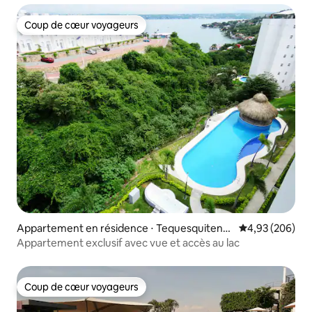
Coup de cœur voyageurs
Coup de cœur voyageurs
Appartement en résidence ⋅ Tequesquiteng
Évaluation moy
4,93 (206)
o
Appartement exclusif avec vue et accès au lac
Coup de cœur voyageurs
Coup de cœur voyageurs