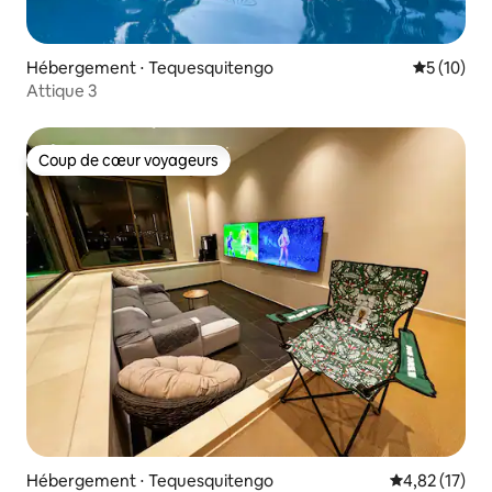
Hébergement ⋅ Tequesquitengo
Évaluation
5 (10)
Attique 3
Coup de cœur voyageurs
Coup de cœur voyageurs
Hébergement ⋅ Tequesquitengo
Évaluation mo
4,82 (17)