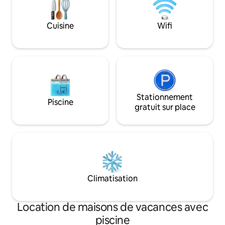
séparée sur la propriété avec ping-pong,
bateaux et d'équip
baby-foot, karaoké, table à cartes et
Arrivée 12h00 🕒 Départ 17 h 00 🏢 3e
TV/stéréo.
Cuisine
Wifi
étage (accès par e
Stationnement
Piscine
gratuit sur place
Climatisation
Location de maisons de vacances avec
piscine