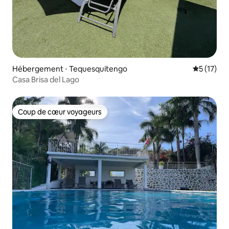
Hébergement ⋅ Tequesquitengo
Évaluation
5 (17)
Casa Brisa del Lago
Coup de cœur voyageurs
Coup de cœur voyageurs