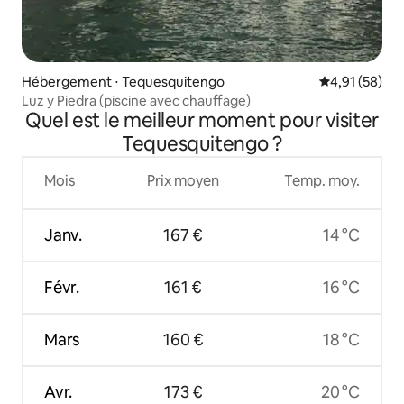
Hébergement ⋅ Tequesquitengo
Évaluation mo
4,91 (58)
Luz y Piedra (piscine avec chauffage)
Quel est le meilleur moment pour visiter
Tequesquitengo ?
Mois
Prix moyen
Temp. moy.
Janv.
167 €
14 °C
Févr.
161 €
16 °C
Mars
160 €
18 °C
Avr.
173 €
20 °C