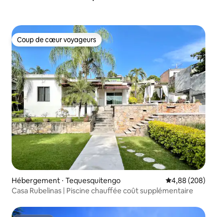
Coup de cœur voyageurs
Coup de cœur voyageurs
Hébergement ⋅ Tequesquitengo
Évaluation moy
4,88 (208)
Casa Rubelinas | Piscine chauffée coût supplémentaire