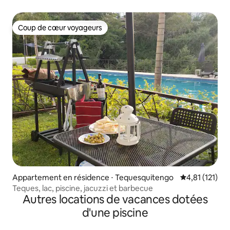
Coup de cœur voyageurs
Coup de cœur voyageurs
Appartement en résidence ⋅ Tequesquitengo
Évaluation mo
4,81 (121)
Teques, lac, piscine, jacuzzi et barbecue
Autres locations de vacances dotées
d'une piscine