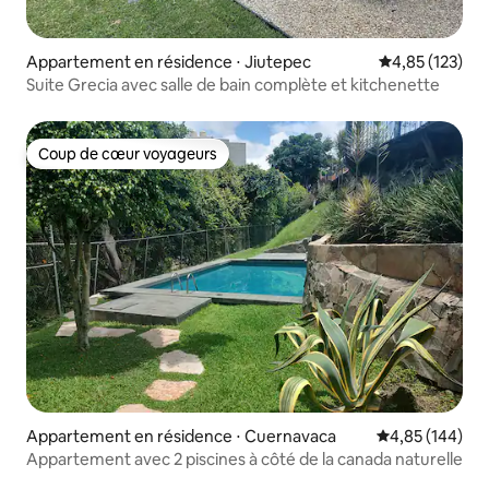
Appartement en résidence ⋅ Jiutepec
Évaluation moy
4,85 (123)
Suite Grecia avec salle de bain complète et kitchenette
Coup de cœur voyageurs
Coup de cœur voyageurs
Appartement en résidence ⋅ Cuernavaca
Évaluation moy
4,85 (144)
Appartement avec 2 piscines à côté de la canada naturelle