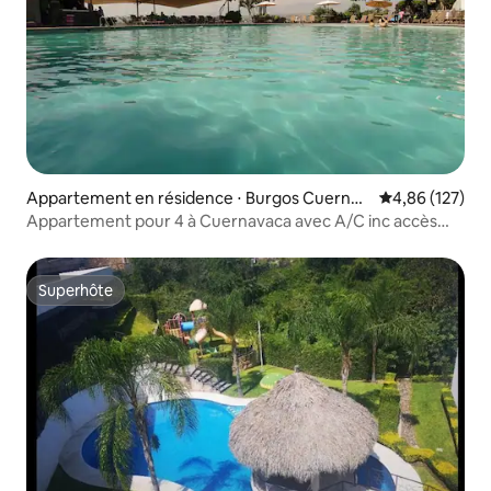
Appartement en résidence ⋅ Burgos Cuernav
Évaluation moy
4,86 (127)
aca
Appartement pour 4 à Cuernavaca avec A/C inc accès
club
Superhôte
Superhôte