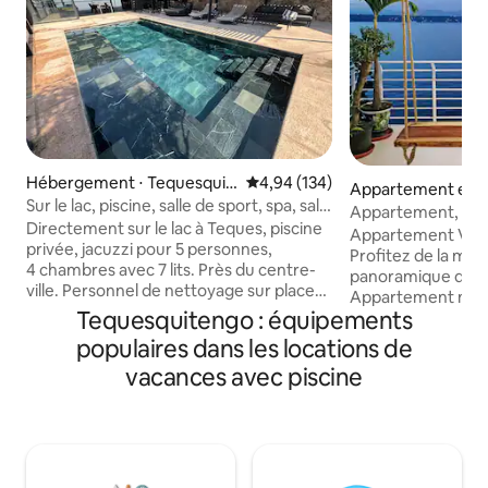
Hébergement ⋅ Tequesquit
Évaluation moyenne sur la base 
4,94 (134)
Appartement en r
engo
Sur le lac, piscine, salle de sport, spa, salle
⋅ Tequesquitengo
Appartement, terra
de jeux, karaoké
Directement sur le lac à Teques, piscine
hamacs
Appartement Vist
privée, jacuzzi pour 5 personnes,
Profitez de la mei
4 chambres avec 7 lits. Près du centre-
panoramique de Te
ville. Personnel de nettoyage sur place
Appartement mod
(inclus). Portail automatique, maison
Tequesquitengo : équipements
personnes (2 chamb
avec intimité pour votre groupe.
1 lit double) ​✅ Le meilleur : Belle terrasse
populaires dans les locations de
Regardez les incroyables levers de soleil
panoramique priv
vacances avec piscine
depuis chaque pièce de la maison. Nous
sur le lac. 📸 🏝️ 
avons une nouvelle salle de sport
balnéaire Playa Co
extérieure couverte avec tapis roulant
consommation min
et centre de musculation. Tapis de yoga.
pourrez profiter de 
Et spa pour les massages. Nous venons
direct au lac ​🍴 R
également de terminer une salle de jeux
cuisine délicieuse. ​🚤 Location d