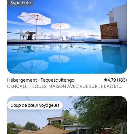
Superhôte
Superhôte
Hébergement ⋅ Tequesquitengo
Évaluation moy
4,79 (183)
CENCALLI TEQUES, MAISON AVEC VUE SUR LE LAC ET
TERRASSE
Coup de cœur voyageurs
Coup de cœur voyageurs