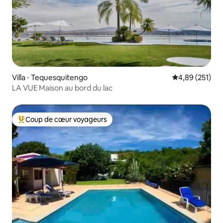
Villa ⋅ Tequesquitengo
Évaluation moy
4,89 (251)
LA VUE Maison au bord du lac
Coup de cœur voyageurs
Coups de cœur voyageurs les plus appréciés