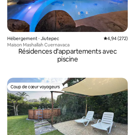
Hébergement ⋅ Jiutepec
Évaluation moy
4,94 (272)
Maison Mashallah Cuernavaca
Résidences d'appartements avec
piscine
Coup de cœur voyageurs
Coup de cœur voyageurs