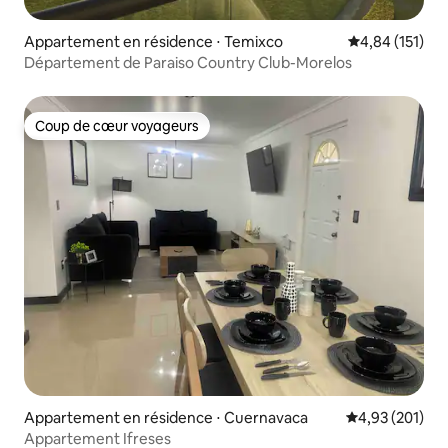
Appartement en résidence ⋅ Temixco
Évaluation moy
4,84 (151)
Département de Paraiso Country Club-Morelos
Coup de cœur voyageurs
Coup de cœur voyageurs
Appartement en résidence ⋅ Cuernavaca
Évaluation moy
4,93 (201)
Appartement Ifreses