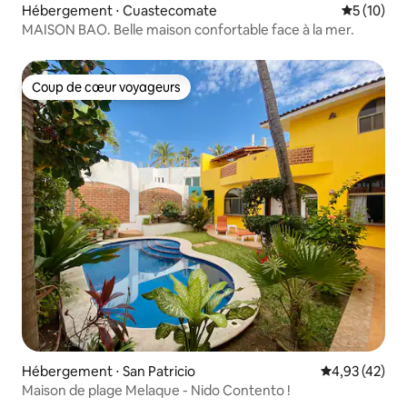
Hébergement ⋅ Cuastecomate
Évaluation
5 (10)
MAISON BAO. Belle maison confortable face à la mer.
Coup de cœur voyageurs
Coup de cœur voyageurs
Hébergement ⋅ San Patricio
Évaluation mo
4,93 (42)
Maison de plage Melaque - Nido Contento !