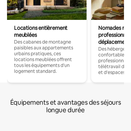
Locations entièrement
Nomades num
meublées
professionnel
déplacement
Des cabanes de montagne
paisibles aux appartements
Des hébergem
urbains pratiques, ces
confortables p
locations meublées offrent
professionnels
tous les équipements d'un
télétravail dis
logement standard.
et d'espaces de
Équipements et avantages des séjours
longue durée