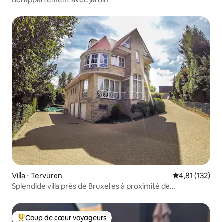
Villa ⋅ Tervuren
Évaluation moy
4,81 (132)
Splendide villa près de Bruxelles à proximité de
TomorrowLand
Coup de cœur voyageurs
Coups de cœur voyageurs les plus appréciés