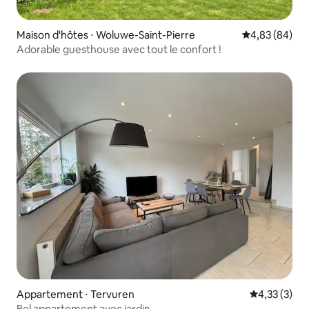
Maison d'hôtes ⋅ Woluwe-Saint-Pierre
Évaluation mo
4,83 (84)
Adorable guesthouse avec tout le confort !
Appartement ⋅ Tervuren
Évaluation m
4,33 (3)
Bel appartement avec jardin