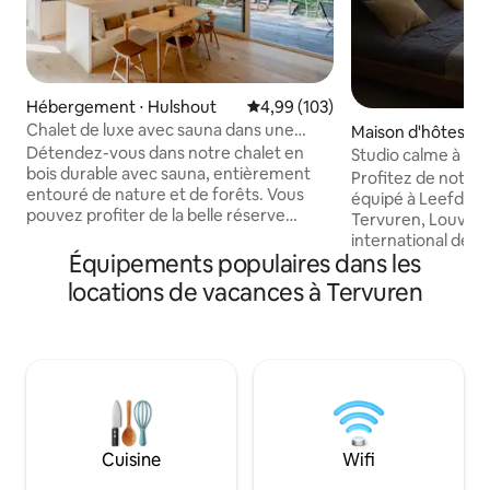
Hébergement ⋅ Hulshout
Évaluation moyenne sur la base 
4,99 (103)
Chalet de luxe avec sauna dans une
Maison d'hôtes ⋅ 
oasis de tranquillité
Détendez-vous dans notre chalet en
Studio calme à la
bois durable avec sauna, entièrement
wifi.
Profitez de notre
entouré de nature et de forêts. Vous
équipé à Leefdaal,
pouvez profiter de la belle réserve
Tervuren, Louvain,
naturelle de Goor-Asbroek ou faire une
international de
excursion sportive et profiter des
Équipements populaires dans les
Hospital Leuven. En
nombreux sentiers de randonnée, de
quarantaine. Accès privé, cuisine
locations de vacances à Tervuren
vélo et de VTT. Bref, idéal pour une
entièrement équipé
escapade en duo, des vacances
luxueuse, cross-w
culinaires et/ou actives dans ce chalet de
patio et atmosphè
luxe élégant. - Linge de maison et
vous feront vous
serviettes de bain fournis - Station de
vous. Les environs
recharge électrique pour voiture
possibilités de r
disponible moyennant un supplément et
vélo et de VTT, ai
à signaler lors de la réservation
en ville à Bruxelle
Cuisine
Wifi