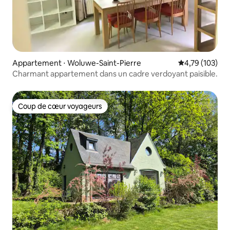
Appartement ⋅ Woluwe-Saint-Pierre
Évaluation moy
4,79 (103)
Charmant appartement dans un cadre verdoyant paisible.
Coup de cœur voyageurs
Coup de cœur voyageurs