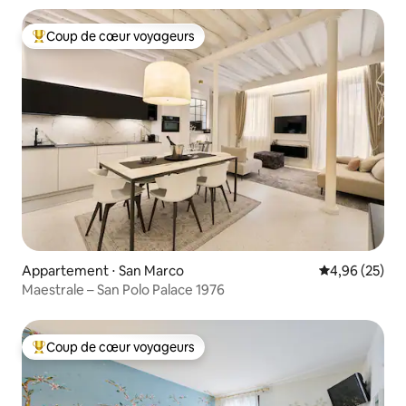
Coup de cœur voyageurs
Coups de cœur voyageurs les plus appréciés
Appartement ⋅ San Marco
Évaluation mo
4,96 (25)
Maestrale – San Polo Palace 1976
Coup de cœur voyageurs
Coups de cœur voyageurs les plus appréciés