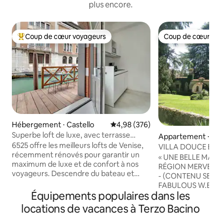
plus encore.
Coup de cœur voyageurs
Coup de cœur vo
Coups de cœur voyageurs les plus appréciés
Coup de cœur vo
Hébergement ⋅ Castello
Évaluation moyenne sur la base 
4,98 (376)
Superbe loft de luxe, avec terrasse
Appartement ⋅ Farr
privée sur le canal
6525 offre les meilleurs lofts de Venise,
o
VILLA DOUCE ENTR
récemment rénovés pour garantir un
DOLOMITES « ZO
« UNE BELLE MAI
maximum de luxe et de confort à nos
RÉGION MERVEILL
voyageurs. Descendre du bateau et
- (CONTENU SENS
entrer dans la maison sera possible
FABULOUS W.E. The 
grâce à la magnifique terrasse privée qui
Équipements populaires dans les
....perfect restaur
offre un espace pour dîner ou prendre
and antic furniture
locations de vacances à Terzo Bacino
un cocktail en regardant le coucher du
(CONTENU SENSI
soleil. Vous pouvez rejoindre Rialto ou