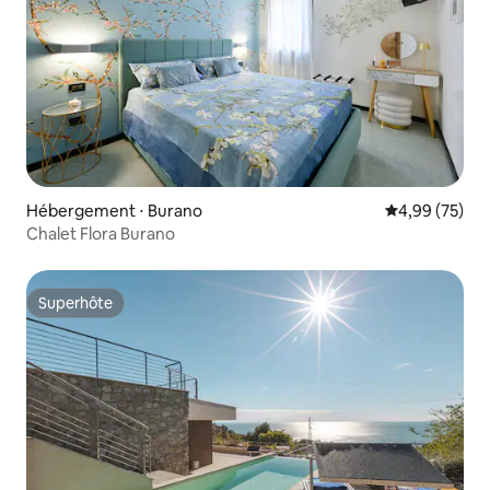
Hébergement ⋅ Burano
Évaluation mo
4,99 (75)
Chalet Flora Burano
Superhôte
Superhôte