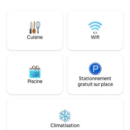
BELLISSIMA !!! Dem
Saint-Marc en seulement 5/10 minutes
I - (SENSITIVE CONTE
et profiter du quartier le plus animé de
Dolce » est une ma
Venise, avec de nombreux commerces
et de valeur archi
et restaurants à proximité. Réservez dès
un très grand parc
maintenant pour vivre une véritable
du Prosecco » à s
expérience vénitienne ! CODE
en voiture de Ven
Cuisine
Wifi
D'ENREGISTREMENT DE LA
Cortina D'Ampez
MUNICIPALITÉ : M0270427215 (structure
chaleureuse et acc
régulière et autorisée) Le loft « Vittorio »
étages, soigneus
se compose d'un grand salon, de
l'endroit idéal p
3 chambres, de 2 salles de bains
de détente et des 
complètes et d'une belle banque privée.
logement : Vous aurez à votre
Les chambres garantissent un maximum
disposition 1 cham
de confort, elles sont lumineuses et
Stationnement
doubles, chacune a
Piscine
spacieuses. La première dispose d'un
avec baignoire ou 
gratuit sur place
très grand lit double et les deux autres
1 autre chambre ave
de lits simples très confortables. Vous
et WC, salon avec
pouvez même assembler les lits simples
Louis XV, salle à m
pour avoir un grand lit double. Vous
divertissement, 
trouverez des salles de bains belles et
avec climatisation,
spacieuses, avec une grande douche
climatisation n’es
pour assurer une détente maximale. Le
grenier car dans le
Climatisation
salon est la pièce la plus lumineuse, avec
température est 