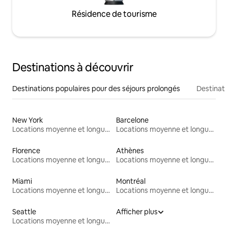
Résidence de tourisme
Destinations à découvrir
Destinations populaires pour des séjours prolongés
Destinati
New York
Barcelone
Locations moyenne et longue durée
Locations moyenne et longue durée
Florence
Athènes
Locations moyenne et longue durée
Locations moyenne et longue durée
Miami
Montréal
Locations moyenne et longue durée
Locations moyenne et longue durée
Seattle
Afficher plus
Locations moyenne et longue durée