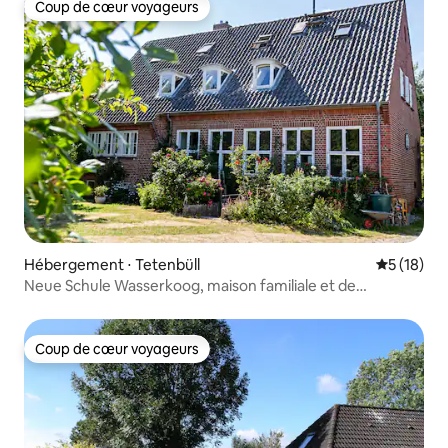
Coup de cœur voyageurs
Coup de cœur voyageurs
Hébergement ⋅ Tetenbüll
Évaluation
5 (18)
Neue Schule Wasserkoog, maison familiale et de
séminaire
Coup de cœur voyageurs
Coup de cœur voyageurs