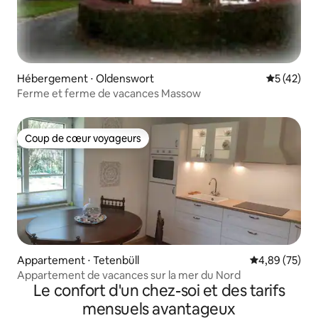
Hébergement ⋅ Oldenswort
Évaluation
5 (42)
Ferme et ferme de vacances Massow
Coup de cœur voyageurs
Coup de cœur voyageurs
Appartement ⋅ Tetenbüll
Évaluation mo
4,89 (75)
Appartement de vacances sur la mer du Nord
Le confort d'un chez-soi et des tarifs
mensuels avantageux