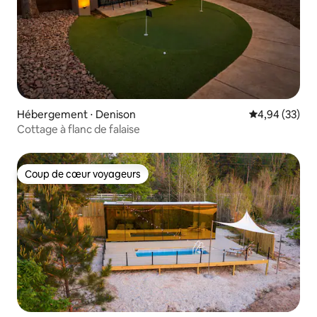
Hébergement ⋅ Denison
Évaluation mo
4,94 (33)
Cottage à flanc de falaise
Coup de cœur voyageurs
Coup de cœur voyageurs