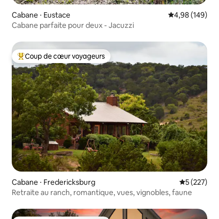
Cabane ⋅ Eustace
Évaluation moy
4,98 (149)
Cabane parfaite pour deux - Jacuzzi
Coup de cœur voyageurs
Coups de cœur voyageurs les plus appréciés
Cabane ⋅ Fredericksburg
Évaluation 
5 (227)
Retraite au ranch, romantique, vues, vignobles, faune