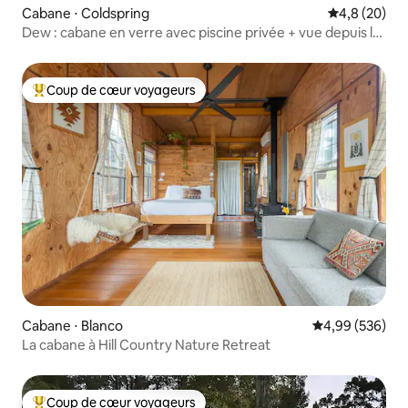
Cabane ⋅ Coldspring
Évaluation m
4,8 (20)
Dew : cabane en verre avec piscine privée + vue depuis le
sommet de la colline
Coup de cœur voyageurs
Coups de cœur voyageurs les plus appréciés
Cabane ⋅ Blanco
Évaluation moy
4,99 (536)
La cabane à Hill Country Nature Retreat
Coup de cœur voyageurs