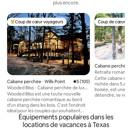
plus encore.
Coup de cœur voyageurs
Coup de cœur vo
Coups de cœur voyageurs les plus appréciés
Coup de cœur vo
Cabane perchée ⋅ 
Retraite romantiq
perchée au Little 
Cette cabane de lu
Cabane perchée ⋅ Wills Point
Évaluation moyenne sur la ba
5 (100)
nichée dans 5 ac
Wooded Bliss - Cabane perchée de luxe
boisée, est une re
neuve
Wooded Bliss est une toute nouvelle
détendre, se resso
cabane perchée romantique au bord
et est située à 1,5 
d'un étang dans les bois. C'est l'endroit
entre deux lacs. Que vous vous
idéal pour les couples qui souhaitent
détendiez dans la b
Équipements populaires dans les
passer leur lune de miel, leur
king size, que vous
anniversaire ou simplement s'évader
au-dessus du sol d
locations de vacances à Texas
pour se détendre et se ressourcer. À
d'oreillers et de 