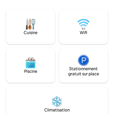
l'intérieur de Wooded Bliss, il y a de
immense hamac à fi
grandes baies vitrées, une énorme
vous preniez un b
douche à effet pluie et une baignoire. À
effet pluie sur la 
l'extérieur, vous apprécierez de vous
semi-fermée, cet
détendre sur un immense porche
dans les arbres est
arrière, de vous prélasser dans le jacuzzi,
le confort rencontre
de vous reposer sur le lit à baldaquin, de
fantaisie.
Cuisine
Wifi
vous promener le long des sentiers ou
de pêcher dans l'étang. Faites de
Wooded Bliss le vôtre et ravivez votre
amour.
Stationnement
Piscine
gratuit sur place
Climatisation