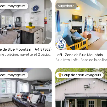
 cœur voyageurs
Superhôte
 cœur voyageurs
Superhôte
r la base de 90 commentaires : 4,91 sur 5
ne de Blue Mountain
Évaluation moyenne sur la base de 362 comme
4,8 (362)
le : piscine, navette et 2 patios
Loft ⋅ Zone de Blue Mountain
Blue Mtn Loft - Base de la collin
Wifi|CraveTV
 cœur voyageurs
Coup de cœur voyageurs
 cœur voyageurs
Coups de cœur voyageurs les p