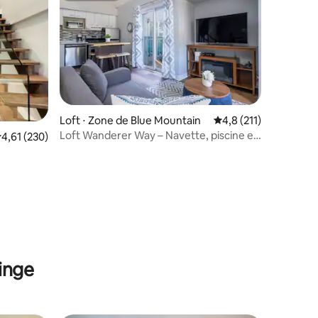
Loft ⋅ Zone de Blue Mountain
Évaluation moyenne su
4,8 (211)
Loft Wanderer Way – Navette, piscine et
valuation moyenne sur la base de 230 commentaires : 4,61 sur 5
4,61 (230)
sentiers
taires : 4,92 sur 5
linge