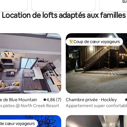
su
Location de lofts adaptés aux familles
Coup de cœur voyageurs
Coups de cœur voyageurs les p
 la base de 232 commentaires : 4,76 sur 5
ne de Blue Mountain
Évaluation moyenne sur la base de 7 comme
4,86 (7)
Chambre privée ⋅ Hockley
É
les pistes @ North Creek Resort
Appartement super confortabl
personne dans le beau quartier
Hockley
de cœur voyageurs
 cœur voyageurs les plus appréciés