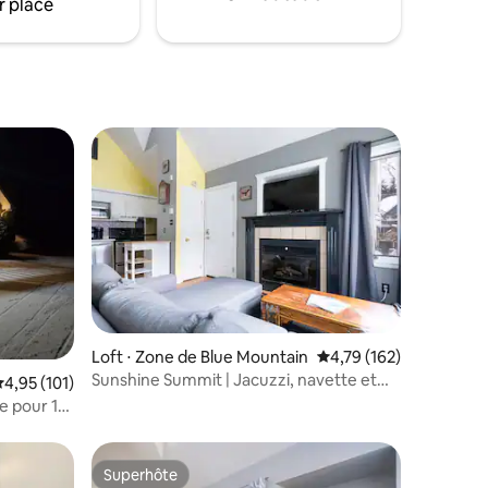
r place
lus appréciés
Loft ⋅ Zone de Blue Mountain
Évaluation moyenne sur
4,79 (162)
Sunshine Summit | Jacuzzi, navette et
ntaires : 4,86 sur 5
valuation moyenne sur la base de 101 commentaires : 4,95 sur 5
4,95 (101)
patio
e pour 1
 de
Superhôte
Superhôte