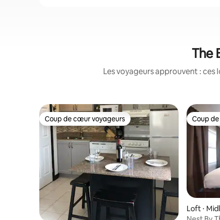
The B
Les voyageurs approuvent : ces l
Coup de cœur voyageurs
Coup de
Coup de cœur voyageurs
Coup de
Loft ⋅ Mid
Nest By T