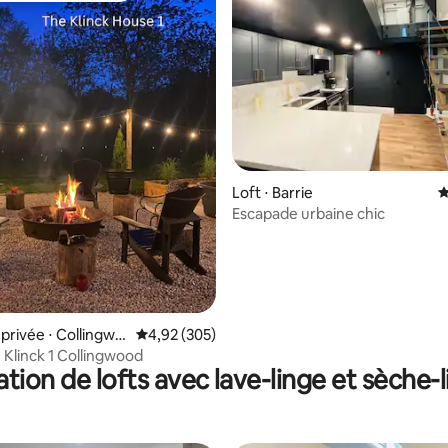
 la base de 250 commentaires : 4,77 sur 5
Loft ⋅ Barrie
É
Escapade urbaine chic
rivée ⋅ Collingwo
Évaluation moyenne sur la base de 305 commen
4,92 (305)
 Klinck 1 Collingwood
tion de lofts avec lave-linge et sèche-