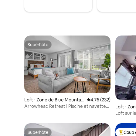
Superhôte
Superhôte
Loft ⋅ Zone de Blue Mountai
Évaluation moyenne sur
4,76 (232)
n
Arrowhead Retreat | Piscine et navette
Loft ⋅ Zo
avec patio
Loft sur 
Superhôte
Coup 
Superhôte
Coups de