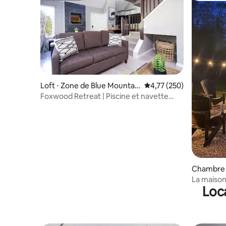
Loft ⋅ Zone de Blue Mountai
Évaluation moyenne sur
4,77 (250)
n
Foxwood Retreat | Piscine et navette
avec patio
Chambre p
od
La maison
Loca