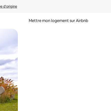
ue d'origine
Mettre mon logement sur Airbnb
sant glisser.