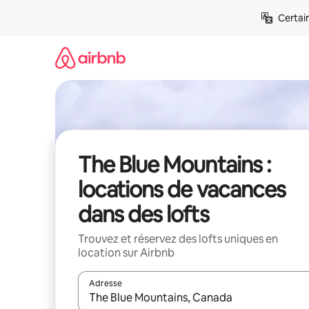
Aller
Certai
directement
au
contenu
The Blue Mountains :
locations de vacances
dans des lofts
Trouvez et réservez des lofts uniques en
location sur Airbnb
Adresse
Lorsque les résultats s'affichent, utilisez les flèc