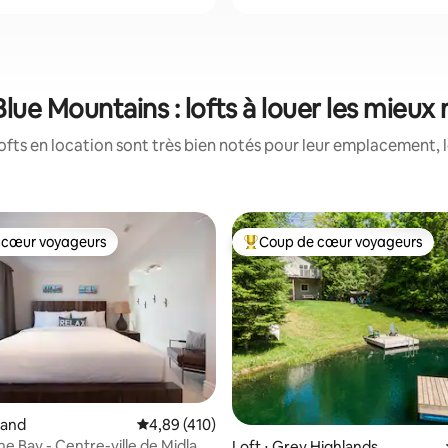
lue Mountains : lofts à louer les mieux
ofts en location sont très bien notés pour leur emplacement, l
 cœur voyageurs
Coup de cœur voyageurs
 cœur voyageurs
Coups de cœur voyageurs les p
land
Évaluation moyenne sur la base de 410 comme
4,89 (410)
he Bay - Centre-ville de Midland
Loft ⋅ Grey Highlands