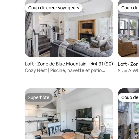
Coup de cœur voyageurs
Coup de
Coup de cœur voyageurs
Coup de
Loft ⋅ Zone de Blue Mountain
Évaluation moyenne su
4,91 (90)
Loft ⋅ Zo
Cozy Nest | Piscine, navette et patio
Stay A Whi
privé
privés
Superhôte
Coup de
Superhôte
Coup de