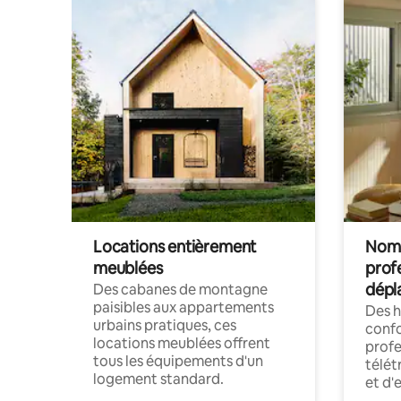
Locations entièrement
Noma
meublées
prof
dépl
Des cabanes de montagne
paisibles aux appartements
Des 
urbains pratiques, ces
confo
locations meublées offrent
profe
tous les équipements d'un
télét
logement standard.
et d'