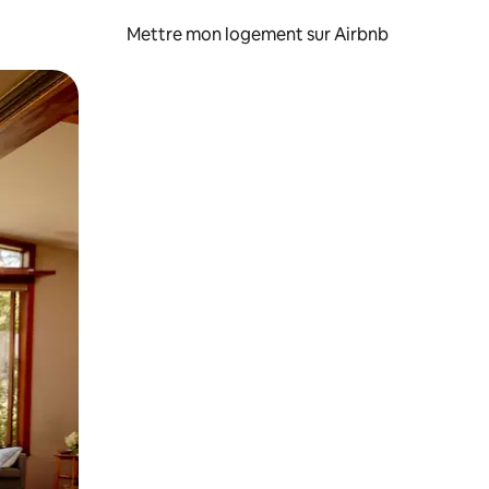
Mettre mon logement sur Airbnb
sant glisser.