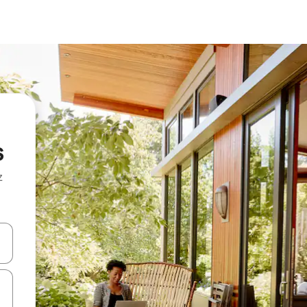
s
z
hes vers le haut et vers le bas pour les parcourir ou en appuyant et en fai