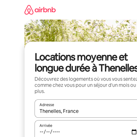
Aller
directement
au
contenu
Locations moyenne et
longue durée à Thenelle
Découvrez des logements où vous vous sente
comme chez vous pour un séjour d'un mois ou
plus.
Adresse
Lorsque les résultats s'affichent, utilisez les flèc
Arrivée