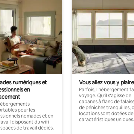
des numériques et
Vous allez vous y plaire
essionnels en
Parfois, l'hébergement fai
voyage. Qu'il s'agisse de
acement
cabanes à flanc de falais
hébergements
de péniches tranquilles, 
rtables pour les
locations sont dotées de
ssionnels nomades et en
caractéristiques uniques
ravail disposant du wifi
espaces de travail dédiés.