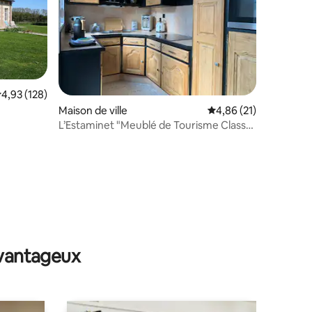
ntaires : 4,93 sur 5
valuation moyenne sur la base de 128 commentaires : 4,93 sur 5
4,93 (128)
Maison de ville
Évaluation moyenne su
4,86 (21)
L’Estaminet "Meublé de Tourisme Classé
2 étoiles"
avantageux