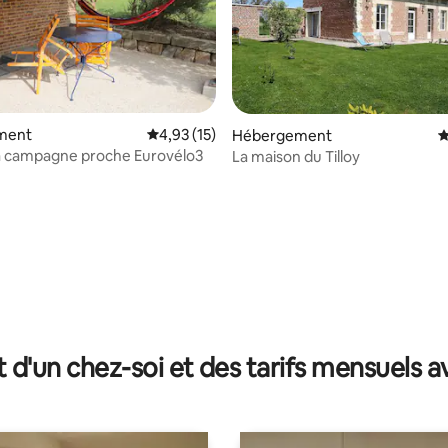
ment
Évaluation moyenne sur la base de 15 comme
4,93 (15)
Hébergement
É
la campagne proche Eurovélo3
La maison du Tilloy
 la base de 141 commentaires : 4,92 sur 5
t d'un chez-soi et des tarifs mensuels 