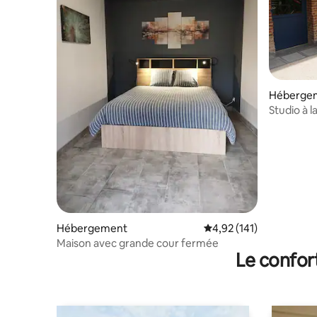
Héberge
Studio à 
Hébergement
Évaluation moyenne sur
4,92 (141)
Maison avec grande cour fermée
Le confor