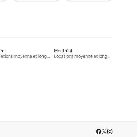
ami
Montréal
Locations moyenne et longue durée
Locations moyenne et longue durée