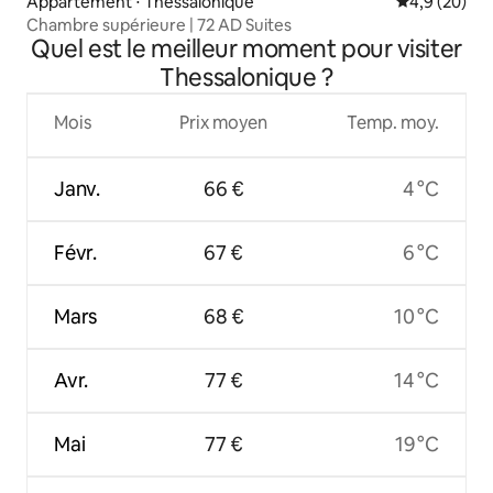
Appartement ⋅ Thessalonique
Évaluation m
4,9 (20)
Chambre supérieure | 72 AD Suites
Quel est le meilleur moment pour visiter
Thessalonique ?
Mois
Prix moyen
Temp. moy.
Janv.
66 €
4 °C
Févr.
67 €
6 °C
Mars
68 €
10 °C
Avr.
77 €
14 °C
Mai
77 €
19 °C