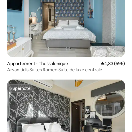
Appartement ⋅ Thessalonique
Évaluation moy
4,83 (696)
Arvanitidis Suites Romeo Suite de luxe centrale
Superhôte
Superhôte