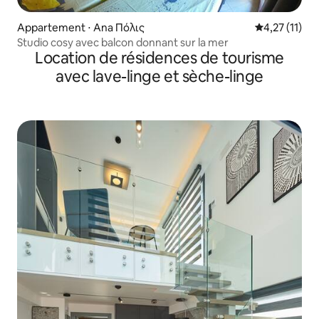
Appartement ⋅ Ana Πόλις
Évaluation m
4,27 (11)
Studio cosy avec balcon donnant sur la mer
Location de résidences de tourisme
avec lave-linge et sèche-linge