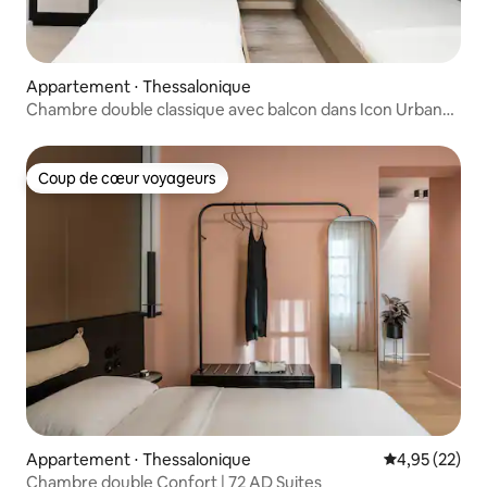
Appartement ⋅ Thessalonique
Chambre double classique avec balcon dans Icon Urban
Living
Coup de cœur voyageurs
Coup de cœur voyageurs
Appartement ⋅ Thessalonique
Évaluation mo
4,95 (22)
Chambre double Confort | 72 AD Suites