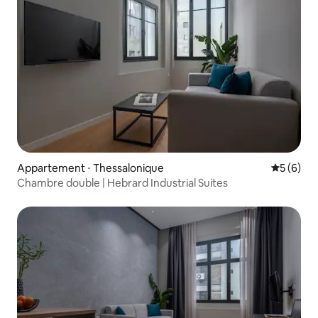
Appartement ⋅ Thessalonique
Évaluatio
5 (6)
Chambre double | Hebrard Industrial Suites