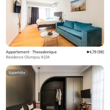
Appartement ⋅ Thessalonique
Évaluation mo
4,79 (98)
Résidence Olumpou #234
Superhôte
Superhôte