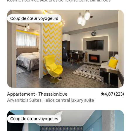
Coup de cœur voyageurs
Coup de cœur voyageurs
Appartement ⋅ Thessalonique
Évaluation moy
4,87 (223)
Arvanitidis Suites Helios central luxury suite
Coup de cœur voyageurs
Coup de cœur voyageurs