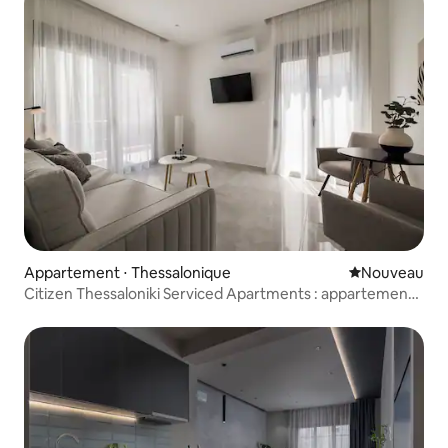
Appartement ⋅ Thessalonique
Nouvel hébe
Nouveau
Citizen Thessaloniki Serviced Apartments : appartement 1
chambre