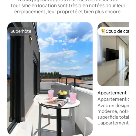
tourisme en location sont très bien notées pour leur
emplacement, leur propreté et bien plus encore.
Superhôte
Coup de cœur 
Superhôte
Coups de cœur vo
Appartement ⋅ Th
e
Appartement de lu
Avec un design c
moderne, notre a
superficie totale 
L'appartement of
spacieuse équipée
anatomiques, une 