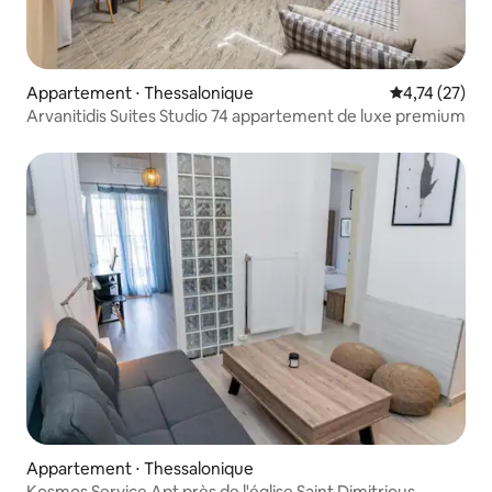
Appartement ⋅ Thessalonique
Évaluation mo
4,74 (27)
Arvanitidis Suites Studio 74 appartement de luxe premium
Appartement ⋅ Thessalonique
Kosmos Service Apt près de l'église Saint Dimitrious