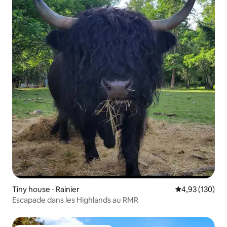
Tiny house ⋅ Rainier
Évaluation moy
4,93 (130)
Escapade dans les Highlands au RMR