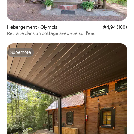
Hébergement ⋅ Olympia
Évaluation moy
4,94 (160)
Retraite dans un cottage avec vue sur l'eau
Superhôte
Superhôte