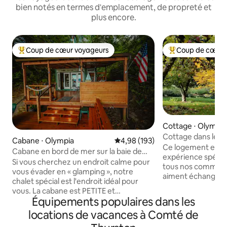
bien notés en termes d'emplacement, de propreté et
plus encore.
Coup de cœur voyageurs
Coup de cœur 
Coups de cœur voyageurs les plus appréciés
Coups de cœur vo
Cottage ⋅ Olympia
Cottage dans les j
Cabane ⋅ Olympia
Évaluation moyenne sur la base 
4,98 (193)
Ce logement est 
Cabane en bord de mer sur la baie de
expérience spéciale. Il suffit de con
Pamlico
Si vous cherchez un endroit calme pour
tous nos comment
vous évader en « glamping », notre
aiment échanger 
chalet spécial est l'endroit idéal pour
sympathiques de l
vous. La cabane est PETITE et
très confortable et
Équipements populaires dans les
confortable. Directement au bord de
exceptionnels don
l'eau avec utilisation de kayaks, de
locations de vacances à Comté de
nous sommes à des 
planches de paddle et d'un canoë. Il
mais tous les serv