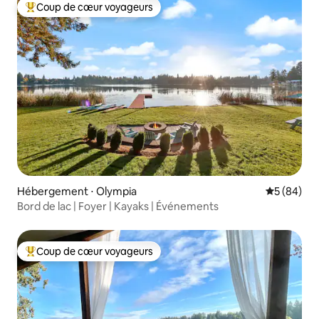
Coup de cœur voyageurs
Coups de cœur voyageurs les plus appréciés
Hébergement ⋅ Olympia
Évaluation
5 (84)
Bord de lac | Foyer | Kayaks | Événements
Coup de cœur voyageurs
Coups de cœur voyageurs les plus appréciés