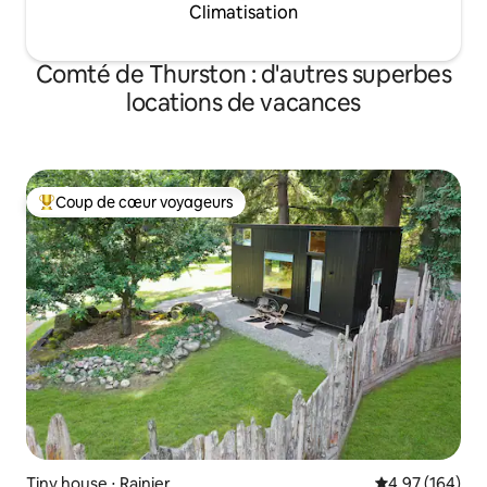
Climatisation
Comté de Thurston : d'autres superbes
locations de vacances
Coup de cœur voyageurs
Coups de cœur voyageurs les plus appréciés
Tiny house ⋅ Rainier
Évaluation moy
4,97 (164)