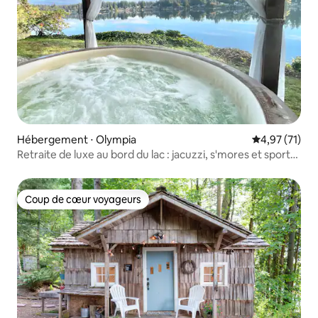
Hébergement ⋅ Olympia
Évaluation mo
4,97 (71)
Retraite de luxe au bord du lac : jacuzzi, s'mores et sports
nautiques
Coup de cœur voyageurs
Coup de cœur voyageurs