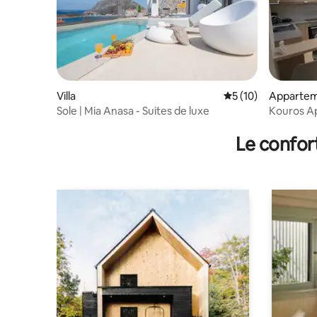
Villa
Évaluation moyenne
5 (10)
Apparte
Sole | Mia Anasa - Suites de luxe
Kouros A
Le confor