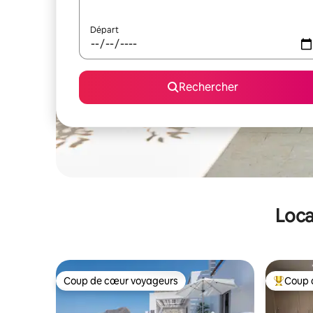
Départ
Rechercher
Loca
Coup de cœur voyageurs
Coup 
Coup de cœur voyageurs
Coups de