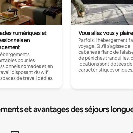
des numériques et
Vous allez vous y plaire
essionnels en
Parfois, l'hébergement fai
voyage. Qu'il s'agisse de
acement
cabanes à flanc de falais
hébergements
de péniches tranquilles, 
rtables pour les
locations sont dotées de
ssionnels nomades et en
caractéristiques uniques
ravail disposant du wifi
espaces de travail dédiés.
ments et avantages des séjours longu