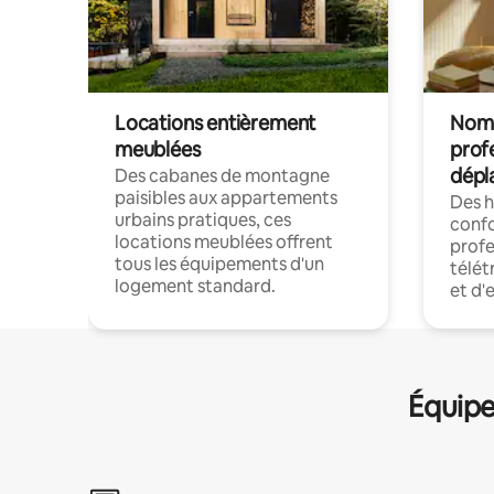
Locations entièrement
Noma
meublées
prof
dépl
Des cabanes de montagne
paisibles aux appartements
Des 
urbains pratiques, ces
confo
locations meublées offrent
profe
tous les équipements d'un
télét
logement standard.
et d'
Équipe