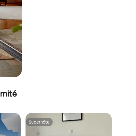
imité
Superhôte
Superhôte