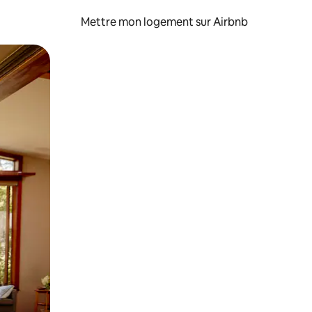
Mettre mon logement sur Airbnb
sant glisser.