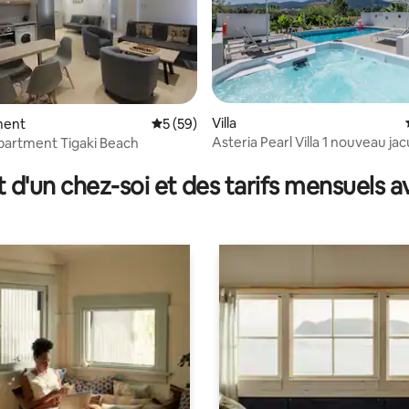
Villa
 sur la base de 10 commentaires : 5 sur 5
ment
Évaluation moyenne sur la base de 59 co
5 (59)
Asteria Pearl Villa 1 nouveau jac
partment Tigaki Beach
t d'un chez-soi et des tarifs mensuels 