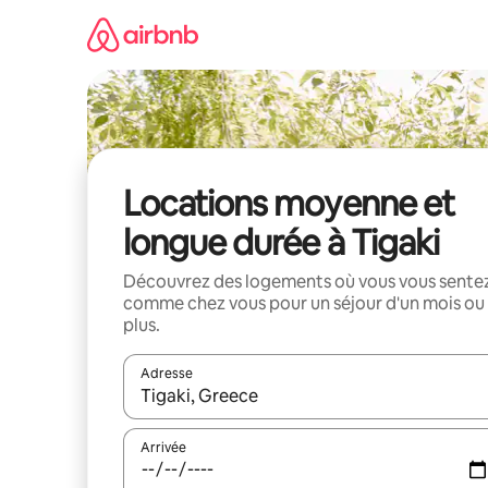
Aller
directement
au
contenu
Locations moyenne et
longue durée à Tigaki
Découvrez des logements où vous vous sente
comme chez vous pour un séjour d'un mois ou
plus.
Adresse
Lorsque les résultats s'affichent, utilisez les flèc
Arrivée