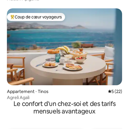
Coup de cœur voyageurs
Coups de cœur voyageurs les plus appréciés
Appartement ⋅ Tinos
Évaluation
5 (22)
Agreli Agali
Le confort d'un chez-soi et des tarifs
mensuels avantageux