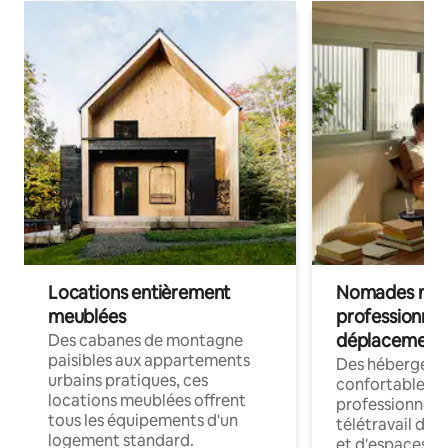
Locations entièrement
Nomades num
meublées
professionnel
déplacement
Des cabanes de montagne
paisibles aux appartements
Des hébergem
urbains pratiques, ces
confortables p
locations meublées offrent
professionnels
tous les équipements d'un
télétravail dis
logement standard.
et d'espaces de