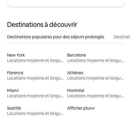
Destinations à découvrir
Destinations populaires pour des séjours prolongés
Destinati
New York
Barcelone
Locations moyenne et longue durée
Locations moyenne et longue durée
Florence
Athènes
Locations moyenne et longue durée
Locations moyenne et longue durée
Miami
Montréal
Locations moyenne et longue durée
Locations moyenne et longue durée
Seattle
Afficher plus
Locations moyenne et longue durée