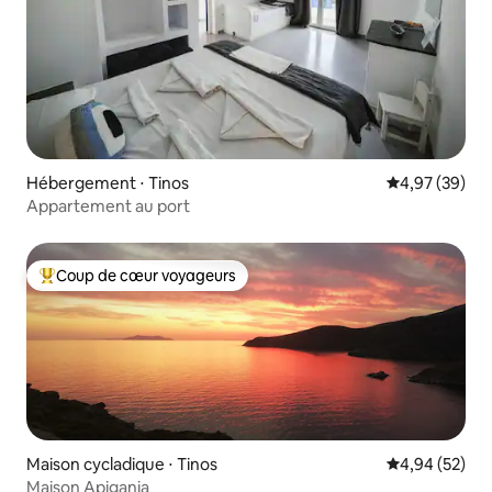
Hébergement ⋅ Tinos
Évaluation mo
4,97 (39)
Appartement au port
Coup de cœur voyageurs
Coups de cœur voyageurs les plus appréciés
Maison cycladique ⋅ Tinos
Évaluation mo
4,94 (52)
Maison Apigania