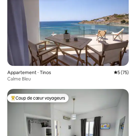
Appartement ⋅ Tinos
Évaluation
5 (75)
Calme Bleu
Coup de cœur voyageurs
Coups de cœur voyageurs les plus appréciés