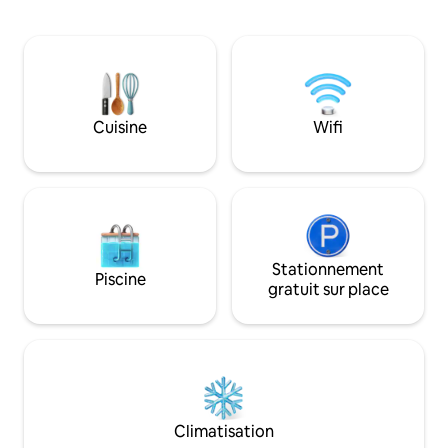
toute la famille. 
bénéficierez également de la meilleure
minutes à pied, vo
plage de la North Shore. Prenez un vélo
belle plage de sab
dans l'abri et explorez la forêt, la lande,
proximité se trouv
les collines, le lac et l'océan. À courte
zone naturelle uni
distance (à vélo) du club de golf
bordées de bruyère
d'Asserbo et des commerces et
randonnée. Il y a u
Cuisine
Wifi
restaurants. Visites : le château de
seulement 2 min d
Hamlet, Kronborg, à Helsingør, et le
trouverez tout ce
château de Frederiksborg, classé au
pour vos vacances
patrimoine mondial de l’UNESCO, à
Hillerød.
Stationnement
Piscine
gratuit sur place
Climatisation