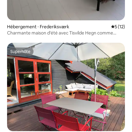
Hébergement ⋅ Frederiksværk
Évaluation
5 (12)
Charmante maison d'été avec Tisvilde Hegn comme
voisin
Superhôte
Superhôte