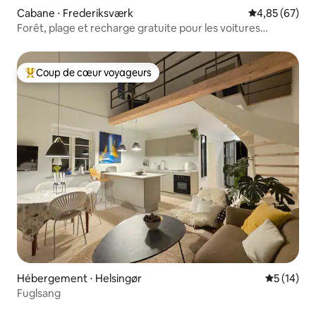
Cabane ⋅ Frederiksværk
Évaluation mo
4,85 (67)
Forêt, plage et recharge gratuite pour les voitures
électriques
Coup de cœur voyageurs
Coups de cœur voyageurs les plus appréciés
Hébergement ⋅ Helsingør
Évaluation
5 (14)
Fuglsang