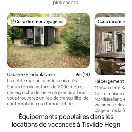
plus encore.
Coup de cœur voyageurs
Coup de cœur vo
Coups de cœur voyageurs les plus appréciés
Coup de cœur vo
Cabane ⋅ Frederiksværk
Évaluation moyenne sur la b
5 (14)
La petite maison dans les bois près
Hébergement ⋅ Ve
d'Asserbo
Sur un terrain naturel de 2 000 mètres
Maison d'été Ragel
carrés, niché derrière de grands arbres,
Heatherhill
Cette maison d'ét
vous trouverez un lieu de tranquillité, de
Nordsjaelland est 
contemplation ou d'amour et de
vacances relaxante
tendresse. Pas de télévision,
plage et de la for
uniquement une connexion Internet par
Équipements populaires dans les
d'un salon lumineu
fibre optique. Des hiboux et des piverts
d'une cuisine ent
locations de vacances à Tisvilde Hegn
vivent dans la région. Des renards et des
3 chambres confor
cerfs passent tout près. Vous