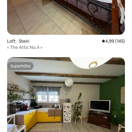
Loft ⋅ Steiri
Évaluation moy
4,99 (145)
« The Attic No.4 »
Superhôte
Superhôte