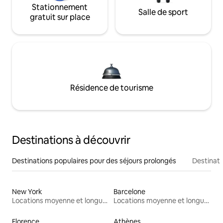
Stationnement
Salle de sport
gratuit sur place
Résidence de tourisme
Destinations à découvrir
Destinations populaires pour des séjours prolongés
Destinati
New York
Barcelone
Locations moyenne et longue durée
Locations moyenne et longue durée
Florence
Athènes