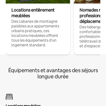
Locations entièrement
Nomades num
meublées
professionnel
déplacement
Des cabanes de montagne
paisibles aux appartements
Des hébergem
urbains pratiques, ces
confortables p
locations meublées offrent
professionnels
tous les équipements d'un
télétravail dis
logement standard.
et d'espaces de
Équipements et avantages des séjours
longue durée