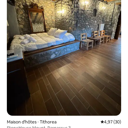
Maison d'hôtes ⋅ Tithorea
Évaluation mo
4,97 (30)
StoneHouse Mount. Parnassus 3