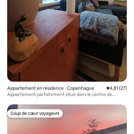
Appartement en résidence ⋅ Copenhague
Évaluation mo
4,81 (27)
Appartement parfaitement situé dans le centre de
Copenhague
Coup de cœur voyageurs
Coup de cœur voyageurs