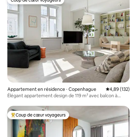
Coup de cœur voyageurs
Coup de cœur voyageurs
Appartement en résidence ⋅ Copenhague
Évaluation moy
4,89 (132)
Élégant appartement design de 119 m² avec balcon à
Vesterbro
Coup de cœur voyageurs
Coups de cœur voyageurs les plus appréciés