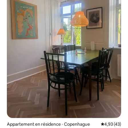
Appartement en résidence ⋅ Copenhague
Évaluation mo
4,93 (43)