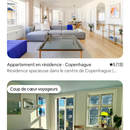
Appartement en résidence ⋅ Copenhague
Évaluation
5 (13)
Résidence spacieuse dans le centre de Copenhague |
Capacité d'accueil de 4 personnes
Coup de cœur voyageurs
Coup de cœur voyageurs