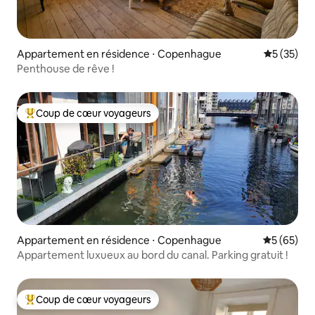
Appartement en résidence ⋅ Copenhague
Évaluation
5 (35)
Penthouse de rêve !
Coup de cœur voyageurs
Coups de cœur voyageurs les plus appréciés
Appartement en résidence ⋅ Copenhague
Évaluation
5 (65)
Appartement luxueux au bord du canal. Parking gratuit !
Coup de cœur voyageurs
Coups de cœur voyageurs les plus appréciés