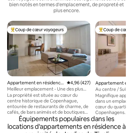
bien notés en termes d'emplacement, de propreté et
plus encore.
Coup de cœur voyageurs
Coup de cœur 
Coups de cœur voyageurs les plus appréciés
Coups de cœur vo
Appartement en résidence
Évaluation moyenne sur la base 
4,96 (427)
Appartement en r
⋅ Copenhague
⋅ Copenhague
Meilleur emplacement - Une des plus
Au centre / Suite p
grandes salles de bain de CPH
d'art
La propriété est située au cœur du
Magnifique appar
centre historique de Copenhague,
dans un emplacem
entourée de restaurants de charme, de
cœur du quartier 
cafés, de bars animés et de boutiques
Copenhagens. Votre propre « maison de
Équipements populaires dans les
uniques. Juste au coin de la rue se
ville » avec une e
trouvent les magnifiques jardins du
rue latérale calme. Un luxe haut 
locations d'appartements en résidence à
château de Rosenborg, parfaits pour
gamme réparti sur