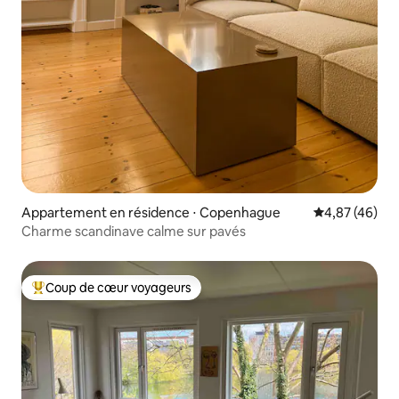
Appartement en résidence ⋅ Copenhague
Évaluation mo
4,87 (46)
Charme scandinave calme sur pavés
Coup de cœur voyageurs
Coups de cœur voyageurs les plus appréciés