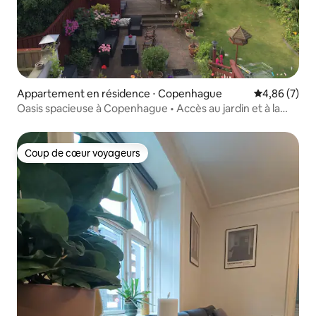
Appartement en résidence ⋅ Copenhague
Évaluation m
4,86 (7)
Oasis spacieuse à Copenhague • Accès au jardin et à la
piscine
Coup de cœur voyageurs
Coup de cœur voyageurs