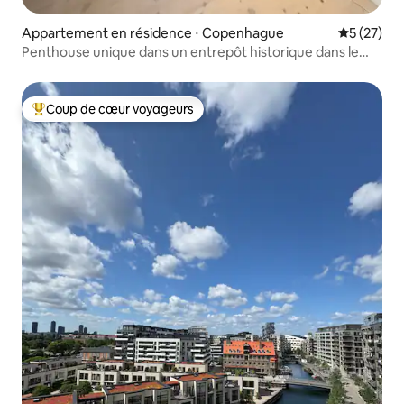
Appartement en résidence ⋅ Copenhague
Évaluation
5 (27)
Penthouse unique dans un entrepôt historique dans le
centre
Coup de cœur voyageurs
Coups de cœur voyageurs les plus appréciés