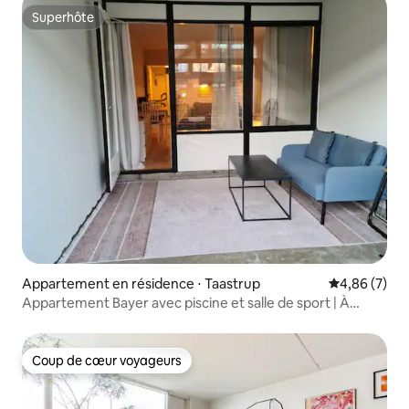
Superhôte
Superhôte
Appartement en résidence ⋅ Taastrup
Évaluation m
4,86 (7)
Appartement Bayer avec piscine et salle de sport | À
20 min de l'aéroport de Copenhague (CPH)
Coup de cœur voyageurs
Coup de cœur voyageurs