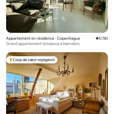
Appartement en résidence ⋅ Copenhague
Évaluation
5 (16)
Grand appartement tendance à Nørrebro.
Coup de cœur voyageurs
Coups de cœur voyageurs les plus appréciés