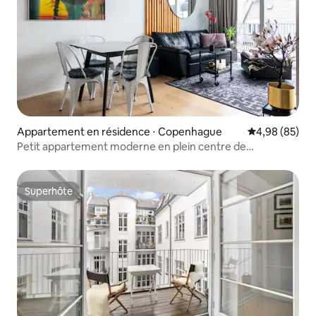
Appartement en résidence ⋅ Copenhague
Évaluation mo
4,98 (85)
Petit appartement moderne en plein centre de
Vesterbro.
Superhôte
Superhôte