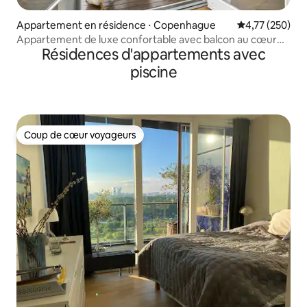
Appartement en résidence ⋅ Copenhague
Évaluation moy
4,77 (250)
Appartement de luxe confortable avec balcon au cœur
Résidences d'appartements avec
de CPH
piscine
Coup de cœur voyageurs
Coup de cœur voyageurs