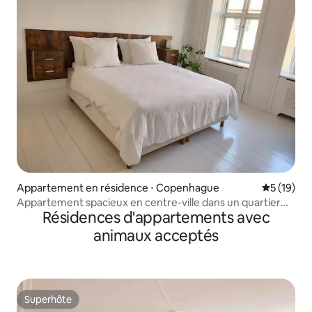
Appartement en résidence ⋅ Copenhague
Évaluation
5 (19)
Appartement spacieux en centre-ville dans un quartier
Résidences d'appartements avec
confortable au bord des lacs
animaux acceptés
Superhôte
Superhôte