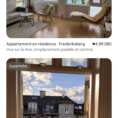
Appartement en résidence ⋅ Frederiksberg
Évaluation mo
4,99 (86)
Vue sur la mer, emplacement paisible et central.
Superhôte
Superhôte