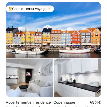
Coup de cœur voyageurs
Coups de cœur voyageurs les plus appréciés
Appartement en résidence ⋅ Copenhague
Évaluation
5 (44)