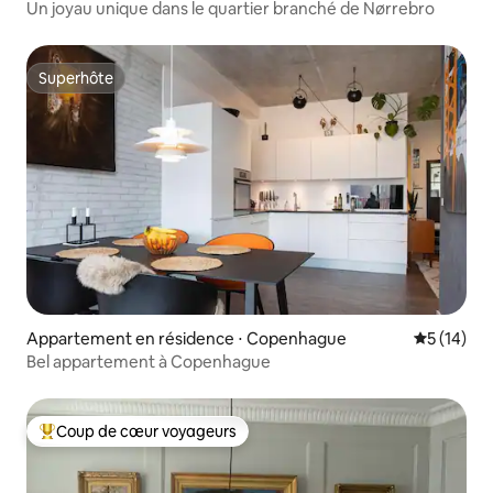
Un joyau unique dans le quartier branché de Nørrebro
Superhôte
Superhôte
Appartement en résidence ⋅ Copenhague
Évaluation
5 (14)
Bel appartement à Copenhague
Coup de cœur voyageurs
Coups de cœur voyageurs les plus appréciés