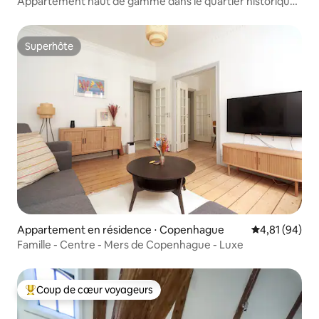
Appartement haut de gamme dans le quartier historique
de Nyhavn
Superhôte
Superhôte
Appartement en résidence ⋅ Copenhague
Évaluation mo
4,81 (94)
Famille - Centre - Mers de Copenhague - Luxe
Coup de cœur voyageurs
Coups de cœur voyageurs les plus appréciés