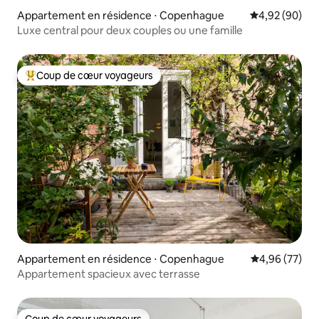
Appartement en résidence ⋅ Copenhague
Évaluation mo
4,92 (90)
Luxe central pour deux couples ou une famille
Coup de cœur voyageurs
Coups de cœur voyageurs les plus appréciés
Appartement en résidence ⋅ Copenhague
Évaluation mo
4,96 (77)
Appartement spacieux avec terrasse