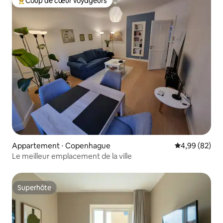
Coup de cœur voyageurs
Coups de cœur voyageurs les plus appréciés
Appartement ⋅ Copenhague
Évaluation mo
4,99 (82)
Le meilleur emplacement de la ville
Superhôte
Superhôte