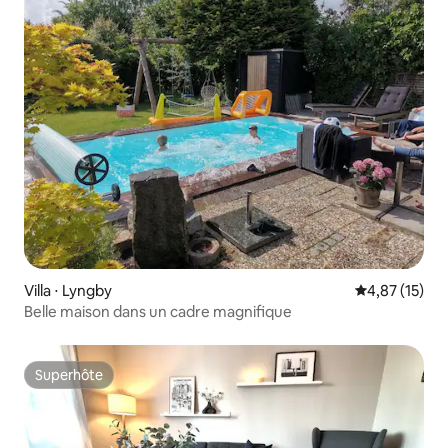
Villa ⋅ Lyngby
Évaluation mo
4,87 (15)
Belle maison dans un cadre magnifique
Superhôte
Superhôte