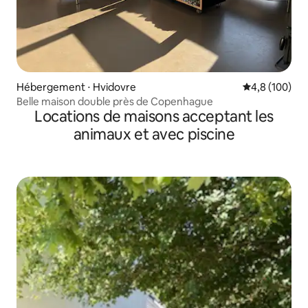
Hébergement ⋅ Hvidovre
Évaluation mo
4,8 (100)
Belle maison double près de Copenhague
Locations de maisons acceptant les
animaux et avec piscine