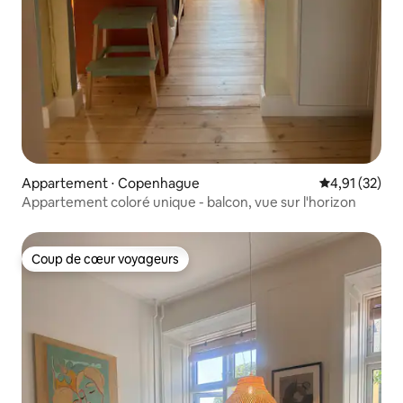
Appartement ⋅ Copenhague
Évaluation mo
4,91 (32)
Appartement coloré unique - balcon, vue sur l'horizon
Coup de cœur voyageurs
Coup de cœur voyageurs