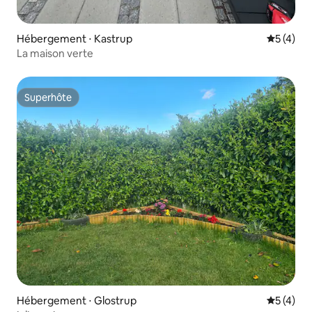
Hébergement ⋅ Kastrup
Évaluatio
5 (4)
La maison verte
Superhôte
Superhôte
Hébergement ⋅ Glostrup
Évaluatio
5 (4)