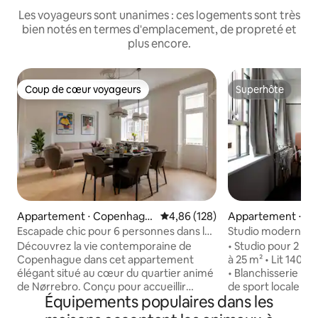
Les voyageurs sont unanimes : ces logements sont très
bien notés en termes d'emplacement, de propreté et
plus encore.
Coup de cœur voyageurs
Superhôte
Coup de cœur voyageurs
Superhôte
Appartement ⋅ Copenhagu
Évaluation moyenne sur la base 
4,86 (128)
Appartement ⋅ C
e
ue
Escapade chic pour 6 personnes dans le
Studio moderne p
quartier de Nørrebro à Copenhague
cœur d'Østerbro
Découvrez la vie contemporaine de
• Studio pour 2 • L
Copenhague dans cet appartement
à 25 m² • Lit 140 x
élégant situé au cœur du quartier animé
• Blanchisserie partagée • Accès
de Nørrebro. Conçu pour accueillir
de sport locale inc
Équipements populaires dans les
jusqu'à 6 personnes, ce logement
Wifi rapide • TV c
acceptant les animaux de compagnie
bagages • Lit bébé