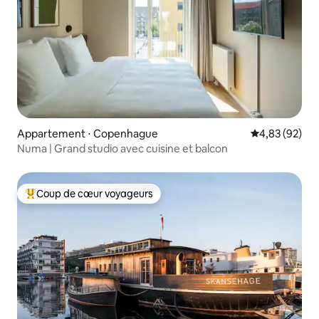
Appartement ⋅ Copenhague
Évaluation mo
4,83 (92)
Numa | Grand studio avec cuisine et balcon
Coup de cœur voyageurs
Coups de cœur voyageurs les plus appréciés