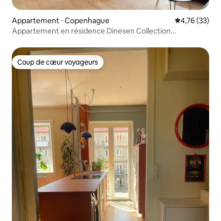
Appartement ⋅ Copenhague
Évaluation mo
4,76 (33)
Appartement en résidence Dinesen Collection
2 chambres 1 salle de bain
Coup de cœur voyageurs
Coup de cœur voyageurs