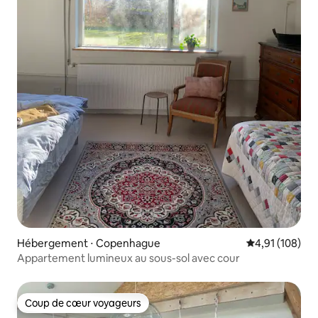
Hébergement ⋅ Copenhague
Évaluation moy
4,91 (108)
Appartement lumineux au sous-sol avec cour
Coup de cœur voyageurs
Coup de cœur voyageurs