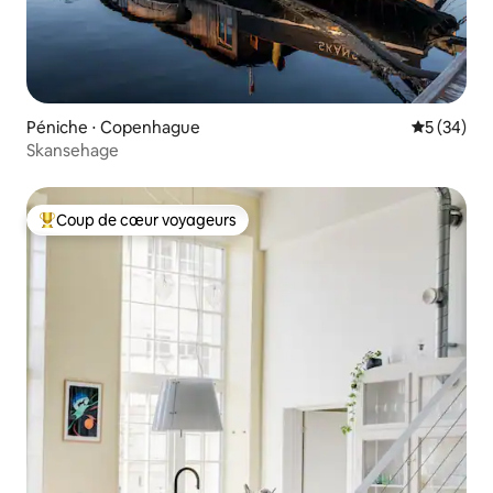
Péniche ⋅ Copenhague
Évaluation
5 (34)
Skansehage
Coup de cœur voyageurs
Coups de cœur voyageurs les plus appréciés