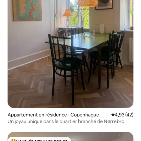
Appartement en résidence ⋅ Copenhague
Évaluation mo
4,93 (42)
Un joyau unique dans le quartier branché de Nørrebro