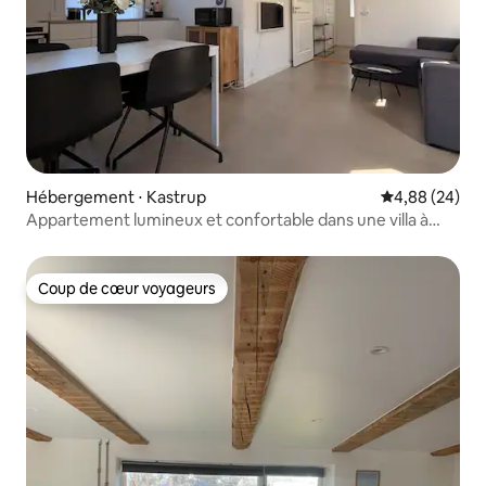
Hébergement ⋅ Kastrup
Évaluation mo
4,88 (24)
Appartement lumineux et confortable dans une villa à
Kastrup
Coup de cœur voyageurs
Coup de cœur voyageurs