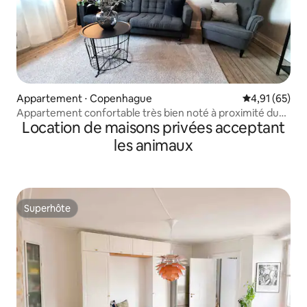
Appartement ⋅ Copenhague
Évaluation mo
4,91 (65)
Appartement confortable très bien noté à proximité du
Location de maisons privées acceptant
centre-ville
les animaux
Superhôte
Superhôte