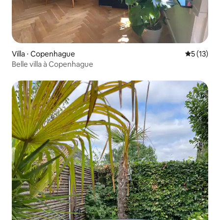
Villa ⋅ Copenhague
Évaluation
5 (13)
Belle villa à Copenhague