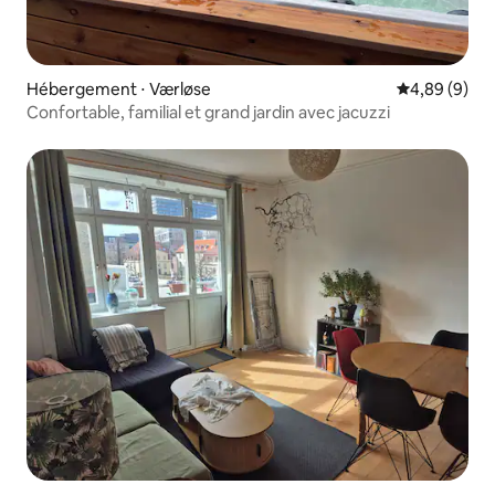
Hébergement ⋅ Værløse
Évaluation m
4,89 (9)
Confortable, familial et grand jardin avec jacuzzi