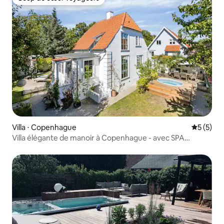
Coup de cœur voyageurs
Villa ⋅ Copenhague
Évaluatio
5 (5)
Villa élégante de manoir à Copenhague - avec SPA
extérieur