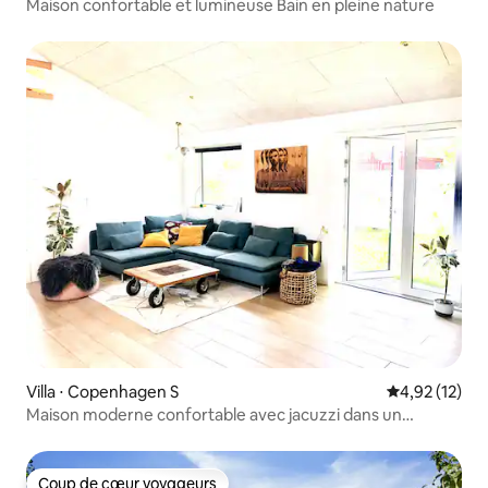
Maison confortable et lumineuse Bain en pleine nature
Villa ⋅ Copenhagen S
Évaluation mo
4,92 (12)
Maison moderne confortable avec jacuzzi dans un
kolonihaveforening
Coup de cœur voyageurs