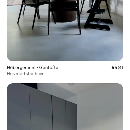
Hébergement ⋅ Gentofte
Évaluatio
5 (4)
Hus med stor have