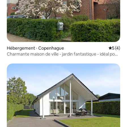
Hébergement ⋅ Copenhague
Évaluatio
5 (4)
Charmante maison de ville - jardin fantastique - idéal pour
les familles