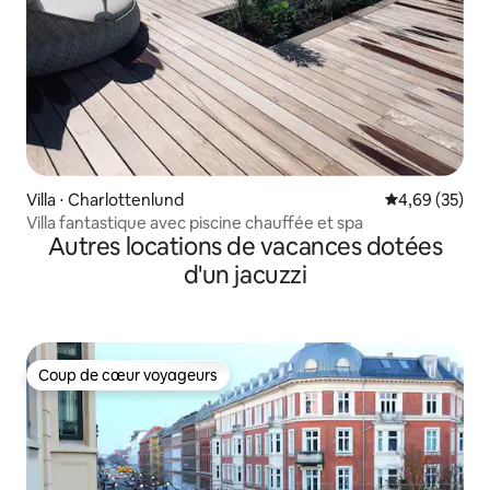
Villa ⋅ Charlottenlund
Évaluation mo
4,69 (35)
Villa fantastique avec piscine chauffée et spa
Autres locations de vacances dotées
d'un jacuzzi
Coup de cœur voyageurs
Coup de cœur voyageurs