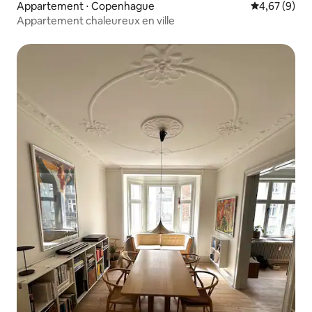
Appartement ⋅ Copenhague
Évaluation m
4,67 (9)
Appartement chaleureux en ville