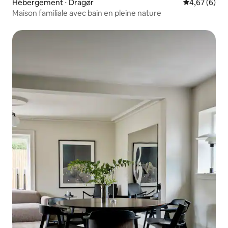
Hébergement ⋅ Dragør
Évaluation m
4,67 (6)
Maison familiale avec bain en pleine nature