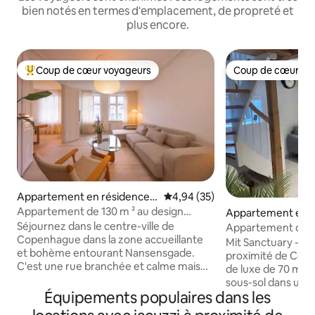
bien notés en termes d'emplacement, de propreté et
plus encore.
Coup de cœur voyageurs
Coup de cœur vo
Coups de cœur voyageurs les plus appréciés
Coup de cœur vo
Appartement en résidence ⋅
Évaluation moyenne sur la base
4,94 (35)
Copenhague
Appartement de 130 m ² au design
Appartement en r
scandinave. Emplacement privilégié
dovre
Séjournez dans le centre-ville de
Appartement de 7
Copenhague dans la zone accueillante
et parking
Mit Sanctuary - Vo
et bohème entourant Nansensgade.
proximité de Copenhague 
C'est une rue branchée et calme mais
de luxe de 70 m ²
en même temps animée avec un tas de
sous-sol dans un q
cafés, de vins et de boutiques. Les sites
Équipements populaires dans les
calme à seulemen
touristiques, les zones commerçantes
Copenhague. Profi