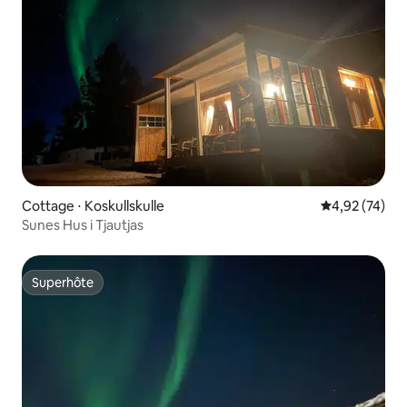
Cottage ⋅ Koskullskulle
Évaluation mo
4,92 (74)
Sunes Hus i Tjautjas
Superhôte
Superhôte