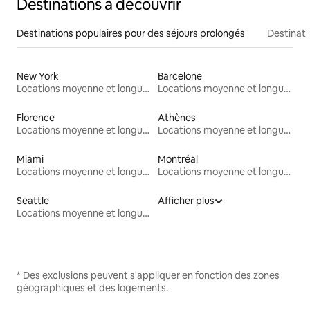
Destinations à découvrir
Destinations populaires pour des séjours prolongés
Destinati
New York
Barcelone
Locations moyenne et longue durée
Locations moyenne et longue durée
Florence
Athènes
Locations moyenne et longue durée
Locations moyenne et longue durée
Miami
Montréal
Locations moyenne et longue durée
Locations moyenne et longue durée
Seattle
Afficher plus
Locations moyenne et longue durée
* Des exclusions peuvent s'appliquer en fonction des zones
géographiques et des logements.