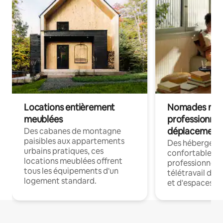
Locations entièrement
Nomades num
meublées
professionnel
déplacement
Des cabanes de montagne
paisibles aux appartements
Des hébergem
urbains pratiques, ces
confortables p
locations meublées offrent
professionnels
tous les équipements d'un
télétravail dis
logement standard.
et d'espaces de