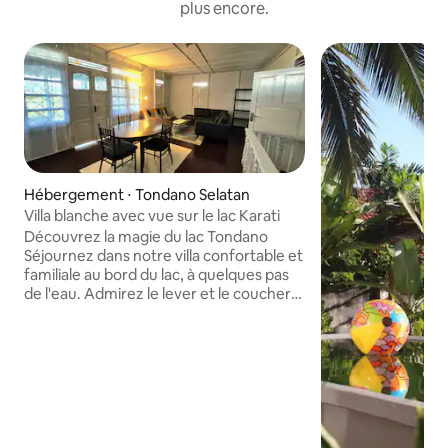
plus encore.
Hébergement ⋅ Tondano Selatan
Villa blanche avec vue sur le lac Karati
Découvrez la magie du lac Tondano
Séjournez dans notre villa confortable et
familiale au bord du lac, à quelques pas
de l'eau. Admirez le lever et le coucher
du soleil, sentez la brise fraîche et
détendez-vous sous la pleine lune.
Profitez d'une vue imprenable sur la
montagne, de l'observation des oiseaux
et d'un aperçu des poissons du lac dans
un cadre naturel paisible. Essayez des
aventures locales comme la pêche, le
kayak, le paddle, le vélo ou le jogging.