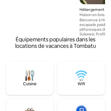
Après une journée de sortie, détendez-
vous dans les charmants cafés et
Hébergement ⋅ K
restaurants au bord du lac à proximité.
Maison en bois co
L'escapade parfaite dans la nature pour
Bienvenue à Hidde
les voyageurs et les groupes de
escapade paisible d
touristes.
pittoresques du P
Sulawesi. Profitez d'une vue imprenable
Équipements populaires dans les
sur le lac et d'une
avec les sons apais
locations de vacances à Tombatu
Commencez votre
levers de soleil à 
le patio, puis dét
sources chaudes n
les sentiers de randon
chambre dispose d
traditionnelle en b
accueillant et conf
Cuisine
Wifi
vous soyez à la r
d'aventure, Hidden
idéal pour renouer
vous-même.