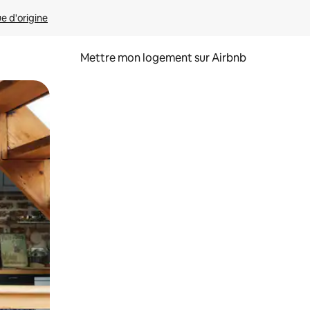
ue d'origine
Mettre mon logement sur Airbnb
sant glisser.