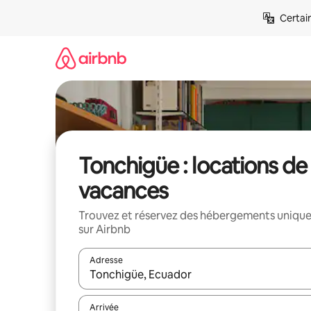
Aller
Certai
directement
au
contenu
Tonchigüe : locations de
vacances
Trouvez et réservez des hébergements uniqu
sur Airbnb
Adresse
Lorsque les résultats s'affichent, utilisez les flèc
Arrivée