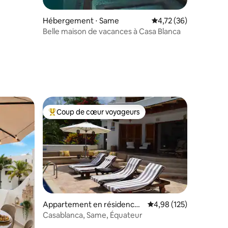
Hébergement ⋅ Same
Évaluation moyenne su
4,72 (36)
Belle maison de vacances à Casa Blanca
ntaires : 4,91 sur 5
Coup de cœur voyageurs
lus appréciés
Coups de cœur voyageurs les plus appréciés
Appartement en résidence ⋅
Évaluation moyenne sur
4,98 (125)
Same
Casablanca, Same, Équateur
taires : 4,82 sur 5