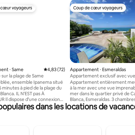
 cœur voyageurs
Coup de cœur voyageurs
 cœur voyageurs
Coup de cœur voyageurs
 la base de 84 commentaires : 4,95 sur 5
ent ⋅ Same
Évaluation moyenne sur la base de 72 comme
4,83 (72)
Appartement ⋅ Esmeraldas
e sur la plage de Same
Appartement exclusif avec vue 
mer à Casa Blanca
blée, ensemble Ipanema situé
Appartement entièrement meu
5 minutes à pied de la plage du
à la mer avec une vue imprenabl
IL N'EST pas À
mer dans le quartier privé de C
UR Il dispose d'une connexion
Blanca, Esmeraldas. 3 chambre
opulaires dans les locations de vacanc
aut débit (Netlife). Il est situé
salle de bain privée complète, 
 étage, face à la mer. Il dispose
Terrasse extérieure avec vue d
nes, d'eau potable, de la
la piscine et sur la plage de Sam
ion, de la télévision à la carte
et espaces confortables pour b
(parler aux hôtes pour obtenir
Superficie totale de 150mts2 a
ctions d'activation), d'une
environ 40 mts de terrasses ex