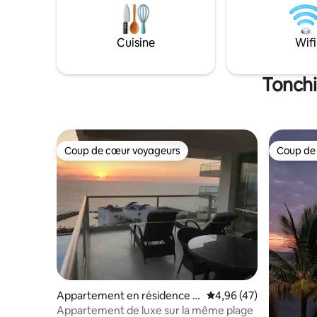
fermée exclusive de Casablanca qui
cuisine a
comprend des restaurants, un
d'une dou
supermarché et la plage de Same à
eau élect
Cuisine
Wifi
seulement 5 minutes de marche.
belle vue 
et sécuris
Tonchi
Coup de cœur voyageurs
Coup de
Coup de cœur voyageurs
Coup de
Appartement en résidence ⋅
Évaluation moyenne sur
4,96 (47)
Same
Appartement de luxe sur la même plage