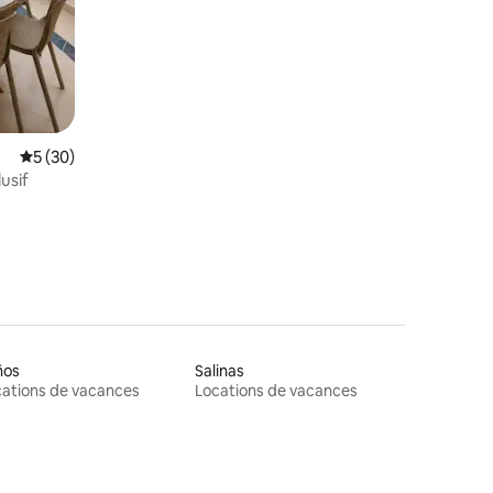
Évaluation moyenne sur la base de 30 commentaires : 5 sur 5
5 (30)
usif
ños
Salinas
ations de vacances
Locations de vacances