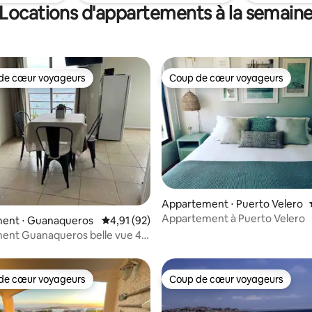
Locations d'appartements à la semain
de cœur voyageurs
Coup de cœur voyageurs
 cœur voyageurs les plus appréciés
Coup de cœur voyageurs
 sur la base de 13 commentaires : 5 sur 5
Appartement ⋅ Puerto Velero
Appartement à Puerto Velero
ent ⋅ Guanaqueros
Évaluation moyenne sur la base de 92 comme
4,91 (92)
ent Guanaqueros belle vue 4p
de cœur voyageurs
Coup de cœur voyageurs
 cœur voyageurs les plus appréciés
Coup de cœur voyageurs