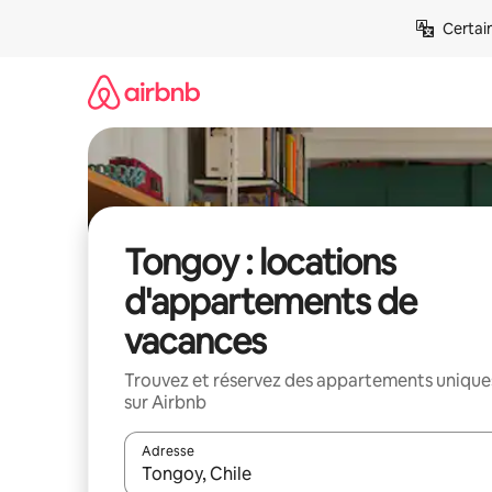
Aller
Certai
directement
au
contenu
Tongoy : locations
d'appartements de
vacances
Trouvez et réservez des appartements unique
sur Airbnb
Adresse
Lorsque les résultats s'affichent, utilisez les flèc