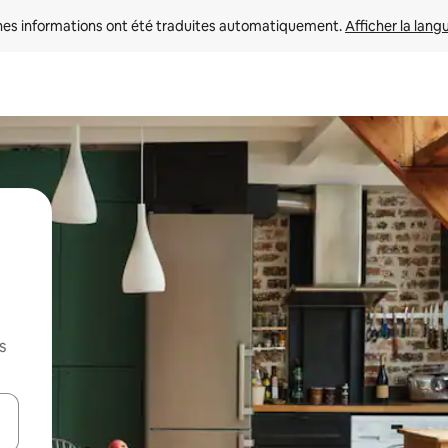
nes informations ont été traduites automatiquement. 
Afficher la lang
s
hes vers le haut et vers le bas pour les parcourir ou en appuyant et en fai