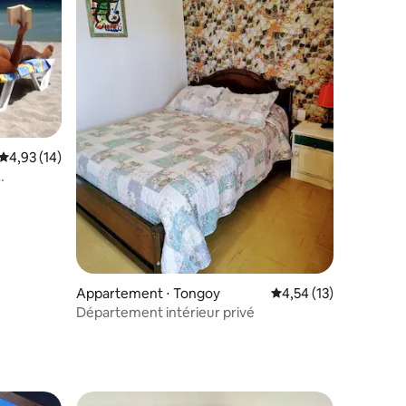
ntaires : 4,95 sur 5
Évaluation moyenne sur la base de 14 commentaires : 4,93 sur 5
4,93 (14)
Appartement ⋅ Tongoy
Évaluation moyenne su
4,54 (13)
Département intérieur privé