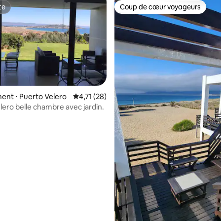
te
Coup de cœur voyageurs
te
Coup de cœur voyageurs
nt ⋅ Puerto Velero
Évaluation moyenne sur la base de 28 comme
4,71 (28)
lero belle chambre avec jardin.
 la base de 79 commentaires : 4,95 sur 5