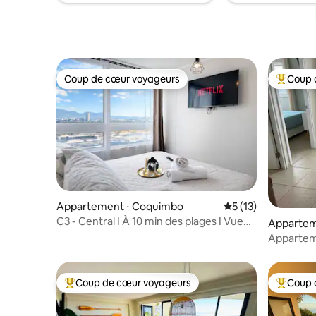
Herradura. Idéal pour le tourisme ou le
travail.
Coup de cœur voyageurs
Coup 
Coup de cœur voyageurs
Coups de
Appartement ⋅ Coquimbo
Évaluation moyenne
5 (13)
C3 - Central I À 10 min des plages I Vue
Appartem
sur la mer
Appartem
A3
Coup de cœur voyageurs
Coup 
Coups de cœur voyageurs les plus appréciés
Coups de