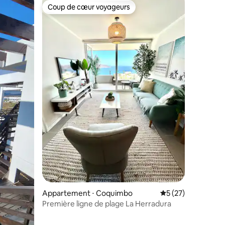
Coup de cœur voyageurs
Coup de cœur voyageurs
ntaires : 4,71 sur 5
Appartement ⋅ Coquimbo
Évaluation moyenne
5 (27)
Première ligne de plage La Herradura