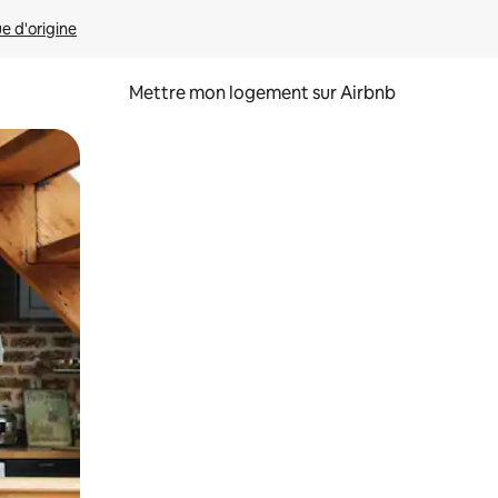
ue d'origine
Mettre mon logement sur Airbnb
sant glisser.