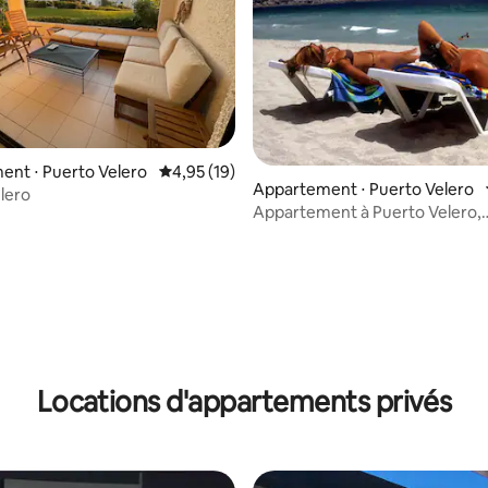
sur la base de 26 commentaires : 5 sur 5
nt ⋅ Puerto Velero
Évaluation moyenne sur la base de 19 comme
4,95 (19)
Appartement ⋅ Puerto Velero
lero
Appartement à Puerto Velero,
Coquimbo
Locations d'appartements privés