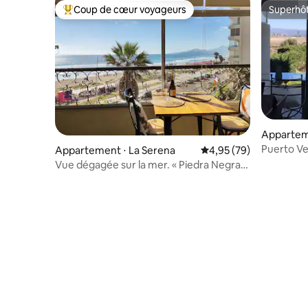
Coup de cœur voyageurs
Superhô
Coups de cœur voyageurs les plus appréciés
Superhô
Apparteme
Puerto Ve
Appartement ⋅ La Serena
Évaluation moyenne sur
4,95 (79)
Vue dégagée sur la mer. « Piedra Negra
Estudio ».