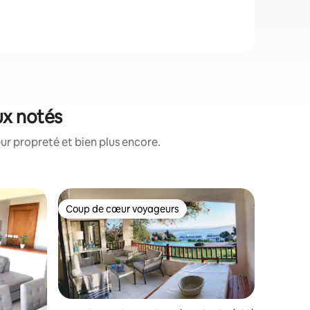
ux notés
ur propreté et bien plus encore.
Appartem
Coup de cœur voyageurs
Superhô
Coup de cœur voyageurs
Superhô
Appartem
sur Playa
Appartem
lumineux,
une vue 
direct à 
en fait l'
vacances 