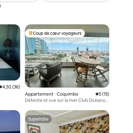
e
Coup de cœur voyageurs
Coups de cœur voyageurs les plus appréciés
Évaluation moyenne sur la base de 36 commentaires : 4,92 sur 5
4,92 (36)
ntaires : 4,91 sur 5
Appartement ⋅ Coquimbo
Évaluation moyenne
5 (15)
Détente et vue sur la mer Club Océano
Coquimbo-Serena
Superhôte
Superhôte