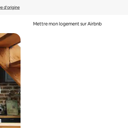
ue d'origine
Mettre mon logement sur Airbnb
sant glisser.