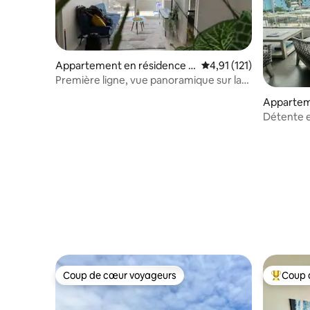
Appartement en résidence ⋅
Évaluation moyenne sur
4,91 (121)
Coquimbo
Première ligne, vue panoramique sur la
mer et SPA
Appartem
Détente e
Coquimb
Coup de cœur voyageurs
Coup 
Coup de cœur voyageurs
Coups de