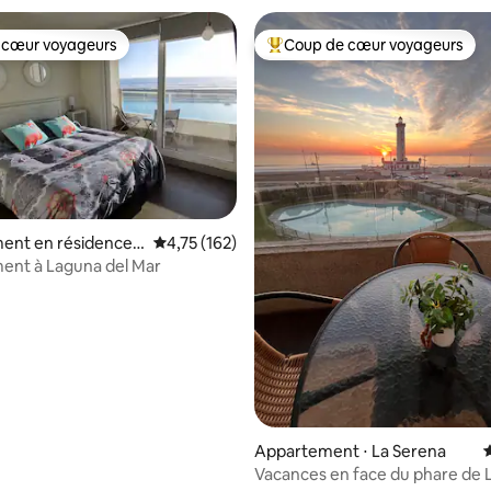
 cœur voyageurs
Coup de cœur voyageurs
 cœur voyageurs
Coups de cœur voyageurs les p
ent en résidence ⋅
Évaluation moyenne sur la base de 162 comme
4,75 (162)
ent à Laguna del Mar
la base de 244 commentaires : 4,83 sur 5
Appartement ⋅ La Serena
É
Vacances en face du phare de 