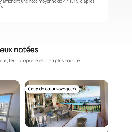
 affichent une note moyenne de 4,7 sur 5, d'après
rs
ieux notées
t, leur propreté et bien plus encore.
Apparte
Coup de cœur voyageurs
Coup de
Coup de cœur voyageurs
Coup de
Proche de
restauran
Les passa
mer depui
Casino En
de Peñuel
discothèq
toute que