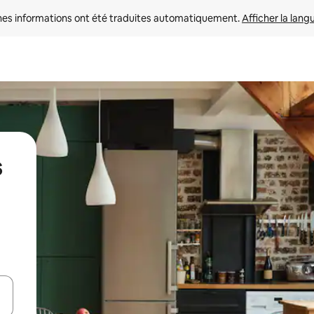
nes informations ont été traduites automatiquement. 
Afficher la lang
s
hes vers le haut et vers le bas pour les parcourir ou en appuyant et en fai