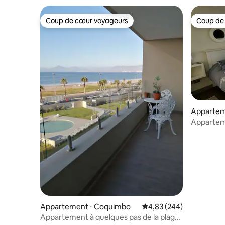
Coup de cœur voyageurs
Coup de
Coup de cœur voyageurs
Coup de
Appartem
La Serena
Appartem
Appartement ⋅ Coquimbo
Évaluation moyenne sur 
4,83 (244)
Appartement à quelques pas de la plage,