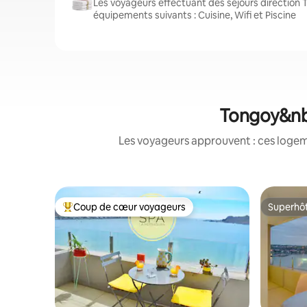
Les voyageurs effectuant des séjours direction 
équipements suivants : Cuisine, Wifi et Piscine
Tongoy&nbs
Les voyageurs approuvent : ces logem
Coup de cœur voyageurs
Superhô
Coups de cœur voyageurs les plus appréciés
Superhô