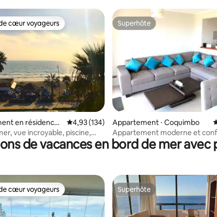
de cœur voyageurs
Superhôte
 cœur voyageurs les plus appréciés
Superhôte
la base de 144 commentaires : 4,87 sur 5
ent en résidence ⋅
Évaluation moyenne sur la base de 134 comme
4,93 (134)
Appartement ⋅ Coquimbo
É
mer, vue incroyable, piscine,
Appartement moderne et conf
ions de vacances en bord de mer avec p
sur la plage de Puerto Velero
de cœur voyageurs
Superhôte
 cœur voyageurs les plus appréciés
Superhôte