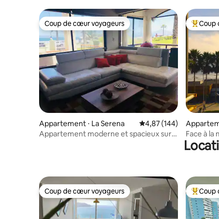
Peñuelas
Coup de cœur voyageurs
Coup 
Coup de cœur voyageurs
Coups de
Appartement ⋅ La Serena
Évaluation moyenne sur 
4,87 (144)
Appartem
La Serena
Appartement moderne et spacieux sur
Face à la 
Locat
l'avenue de la mer
parking
Coup de cœur voyageurs
Coup 
Coup de cœur voyageurs
Coups de