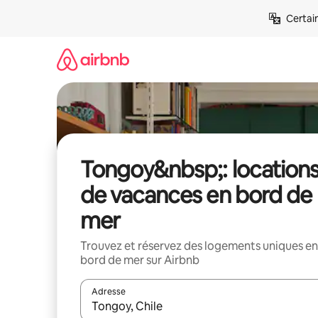
Aller
Certai
directement
au
contenu
Tongoy&nbsp;: location
de vacances en bord de
mer
Trouvez et réservez des logements uniques en
bord de mer sur Airbnb
Adresse
Lorsque les résultats s'affichent, utilisez les flèc