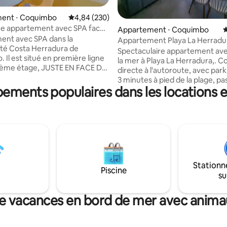
la base de 209 commentaires : 4,98 sur 5
ent ⋅ Coquimbo
Évaluation moyenne sur la base de 230 commen
4,84 (230)
ue appartement avec SPA face
Appartement ⋅ Coquimbo
É
ent avec SPA dans la
Appartement Playa La Herradu
té Costa Herradura de
Spectaculaire appartement ave
 Il est situé en première ligne
la mer à Playa La Herradura,. 
6ème étage, JUSTE EN FACE DE
directe à l'autoroute, avec park
tièrement équipé DE tout ce
3 minutes à pied de la plage, p
 avez besoin pour vous donner
pements populaires dans les locations 
sécurisé (pont piétonnier). À quelques
ours de repos bien mérités. Il
pas des restaurants, supermar
un SPA sur le toit avec des
pharmacies et autres commerce
ons gratuites de bains de vapeur,
comprend des chaises de plage
le de sport et aussi un jacuzzi
vous puissiez aller confortable
ue à faible coût avec vue sur la
plage en famille. Accès à la piscine, à la
étoiles, sur réservation, Il
salle de sport et aux quinchos à 
galement d'une belle piscine,
de l'enceinte. *Il y a actuellement une
ues du mardi au dimanche et
Stationn
construction à côté avec du bru
Piscine
 direct à la plage.
su
pendant les heures de travail*
e vacances en bord de mer avec anim