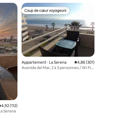
Coup de cœur voyageurs
lus appréciés
Coup de cœur voyageurs
ntaires : 4,75 sur 5
Appartement ⋅ La Serena
Évaluation moyenne sur
4,86 (301)
Avenida del Mar, 2 à 3 personnes / Wi-Fi
et parking
valuation moyenne sur la base de 112 commentaires : 4,92 sur 5
4,92 (112)
La Serena