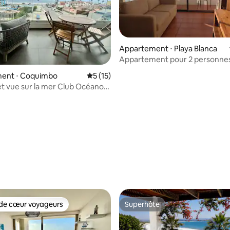
 la base de 121 commentaires : 4,91 sur 5
Appartement ⋅ Playa Blanca
Appartement pour 2 personne
balcon et vue sur la mer
ent ⋅ Coquimbo
Évaluation moyenne sur la base de 15 co
5 (15)
t vue sur la mer Club Océano
o-Serena
de cœur voyageurs
Superhôte
 cœur voyageurs les plus appréciés
Superhôte