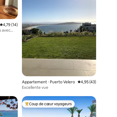
Évaluation moyenne sur la base de 14 commentaires : 4,79 sur 5
4,79 (14)
s avec
mmentaires : 5 sur 5
Appartement ⋅ Puerto Velero
Évaluation moyenne su
4,95 (43)
Excellente vue
Coup de cœur voyageurs
Coups de cœur voyageurs les plus appréciés