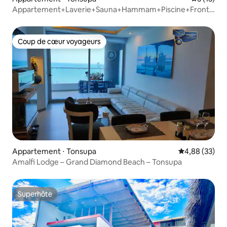
Appartement+Laverie+Sauna+Hammam+Piscine+Front
de mer+Salle de sport@Tonsupa
Coup de cœur voyageurs
Coup de cœur voyageurs
Appartement ⋅ Tonsupa
Évaluation mo
4,88 (33)
Amalfi Lodge – Grand Diamond Beach – Tonsupa
Superhôte
Superhôte