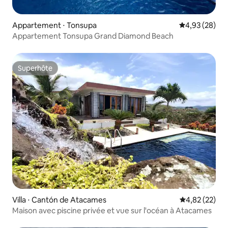
Appartement ⋅ Tonsupa
Évaluation mo
4,93 (28)
Appartement Tonsupa Grand Diamond Beach
Superhôte
Superhôte
Villa ⋅ Cantón de Atacames
Évaluation mo
4,82 (22)
Maison avec piscine privée et vue sur l'océan à Atacames