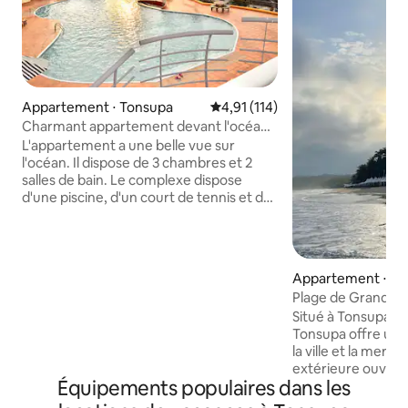
Appartement ⋅ Tonsupa
Évaluation moyenne sur la base 
4,91 (114)
Charmant appartement devant l'océan
+ WiFi
L'appartement a une belle vue sur
l'océan. Il dispose de 3 chambres et 2
salles de bain. Le complexe dispose
d'une piscine, d'un court de tennis et de
volley-ball et de 3 parkings couverts qui
peuvent être utilisés sans frais
supplémentaires. À 5 minutes à pied le
long de la plage, vous trouverez le
Appartement ⋅ To
centre de Tonsupa où vous pourrez
Plage de Grand D
déguster des plats typiques, des shakes
Situé à Tonsupa, 
de fruits naturels et un endroit pour
Tonsupa offre une
danser. La plage est parfaite pour des
la ville et la mer, 
activités pour tous les âges, allant des
extérieure ouvert
promenades et des bains de soleil à de
Équipements populaires dans les
piscine intérieure
nombreux types de sports nautiques.
en forme. Située 