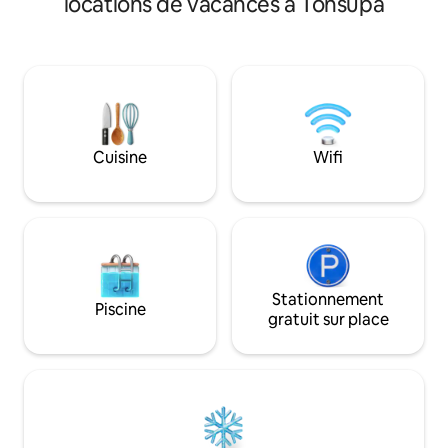
locations de vacances à Tonsupa
propriété dispose d
L'appartement cli
3 chambres, d'un s
entièrement équi
réfrigérateur et de 3 salles de bains avec
une douche et un j
par satellite à écran plat. L'
dispose d'un espac
Cuisine
Wifi
comprend un sauna
Stationnement
Piscine
gratuit sur place