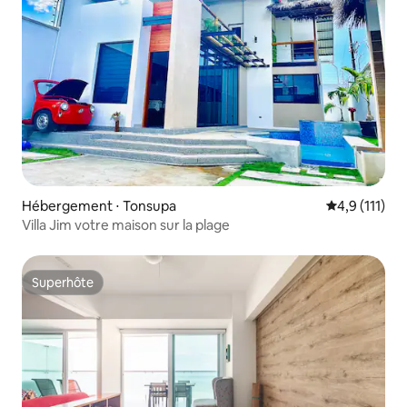
Hébergement ⋅ Tonsupa
Évaluation m
4,9 (111)
Villa Jim votre maison sur la plage
Superhôte
Superhôte