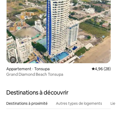
Appartement ⋅ Tonsupa
Évaluation mo
4,96 (28)
Grand Diamond Beach Tonsupa
Destinations à découvrir
Destinations à proximité
Autres types de logements
Lie