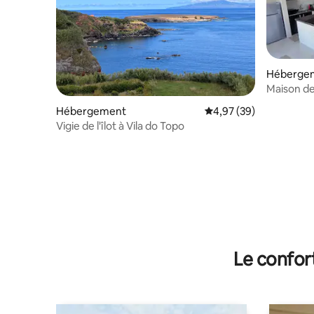
Héberge
Maison de
Hébergement
Évaluation moyenne sur
4,97 (39)
Vigie de l'îlot à Vila do Topo
Le confor