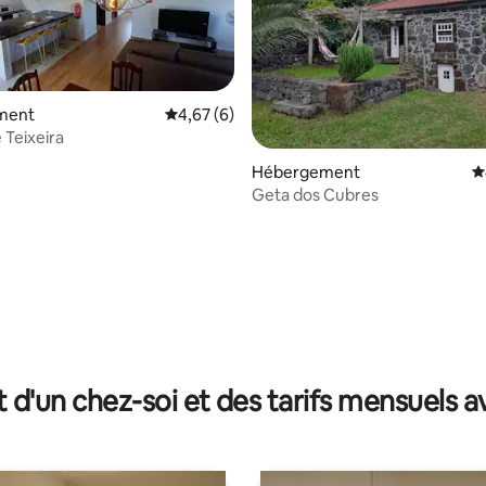
ment
Évaluation moyenne sur la base de 6 comme
4,67 (6)
 Teixeira
 la base de 39 commentaires : 4,97 sur 5
Hébergement
É
Geta dos Cubres
t d'un chez-soi et des tarifs mensuels 