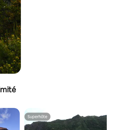
imité
Superhôte
lus appréciés
Superhôte