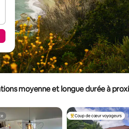
tions moyenne et longue durée à prox
te
Coup de cœur voyageurs
te
Coups de cœur voyageurs les p