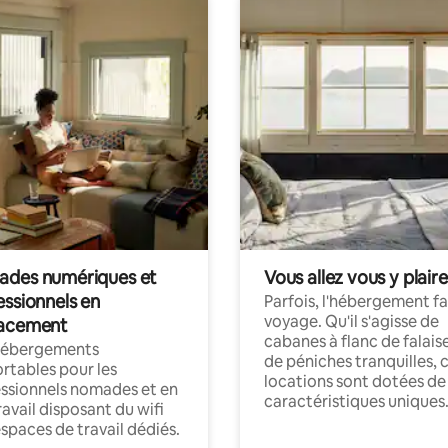
des numériques et
Vous allez vous y plaire
essionnels en
Parfois, l'hébergement fai
voyage. Qu'il s'agisse de
acement
cabanes à flanc de falais
hébergements
de péniches tranquilles, 
rtables pour les
locations sont dotées de
ssionnels nomades et en
caractéristiques uniques
ravail disposant du wifi
espaces de travail dédiés.