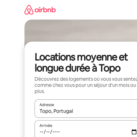
Aller
directement
au
contenu
Locations moyenne et
longue durée à Topo
Découvrez des logements où vous vous sente
comme chez vous pour un séjour d'un mois ou
plus.
Adresse
Lorsque les résultats s'affichent, utilisez les flèc
Arrivée