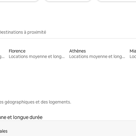
Destinations à proximité
Florence
Athènes
Mi
Locations moyenne et longue durée
Locations moyenne et longue durée
Locations moyenne et longue durée
nes géographiques et des logements.
ne et longue durée
ales