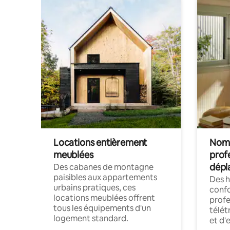
Locations entièrement
Noma
meublées
prof
dépl
Des cabanes de montagne
paisibles aux appartements
Des 
urbains pratiques, ces
confo
locations meublées offrent
profe
tous les équipements d'un
télét
logement standard.
et d'