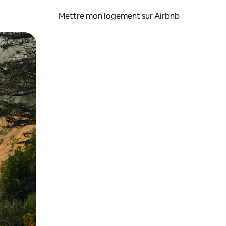
Mettre mon logement sur Airbnb
sant glisser.