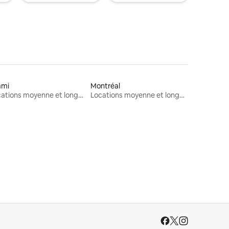
ami
Montréal
Locations moyenne et longue durée
Locations moyenne et longue durée