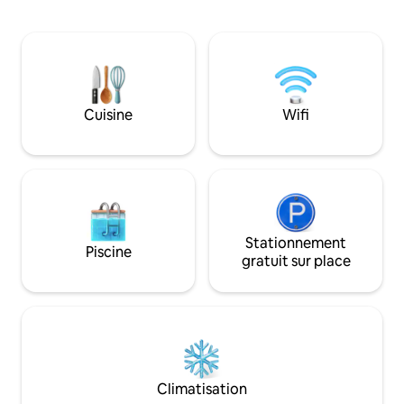
sur la nature du champ et de la forêt.
l'appartement. En 
Notre ferme abrite également des
d'espace pour que
chiens de traîneau nordiques. Si vous le
courir dans la cour
souhaitez, vous pouvez rencontrer les
environ 1 km (envi
chiens ou, moyennant un supplément,
Il y a une place de
participer à des randonnées et, pendant
attenante à l'app
la saison hivernale, à des promenades en
Cuisine
Wifi
besoin de vous so
traîneau sur la neige. Possibilité d'utiliser
stationnement. Pos
le sauna et le sauna en tonneau sur
planche de paddle 
préavis (frais supplémentaires). Vous
rivière Pärnu !
trouverez plus d'informations sur les
options supplémentaires ci-dessous.
Stationnement
Piscine
gratuit sur place
Climatisation