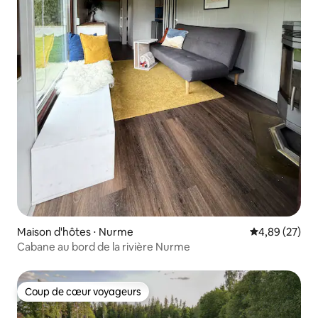
Maison d'hôtes ⋅ Nurme
Évaluation mo
4,89 (27)
Cabane au bord de la rivière Nurme
Coup de cœur voyageurs
Coup de cœur voyageurs