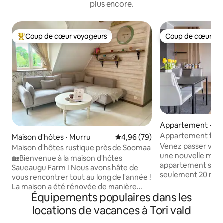
plus encore.
Coup de cœur voyageurs
Coup de cœur vo
Coups de cœur voyageurs les plus appréciés
Coup de cœur vo
Appartement ⋅ Pä
Appartement familia
Maison d'hôtes ⋅ Murru
Évaluation moyenne sur la base
4,96 (79)
grand balcon, park
Venez passer vos 
Maison d'hôtes rustique près de Soomaa
une nouvelle mais
🏡Bienvenue à la maison d'hôtes
appartement spaci
Saueaugu Farm ! Nous avons hâte de
seulement 20 mètr
vous rencontrer tout au long de l'année !
pittoresque rivièr
La maison a été rénovée de manière
L'appartement est 
Équipements populaires dans les
moderne et les chambres sont
avec enfants, il d
meublées dans un style rustique
locations de vacances à Tori vald
balcon au soleil et
moderne. Le logement offre une vue
jeux juste en face