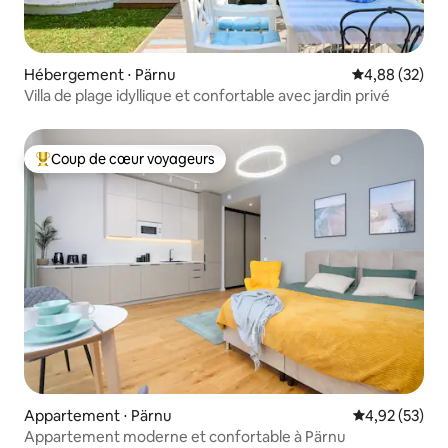
Hébergement ⋅ Pärnu
Évaluation mo
4,88 (32)
Villa de plage idyllique et confortable avec jardin privé
Coup de cœur voyageurs
Coups de cœur voyageurs les plus appréciés
Appartement ⋅ Pärnu
Évaluation mo
4,92 (53)
Appartement moderne et confortable à Pärnu