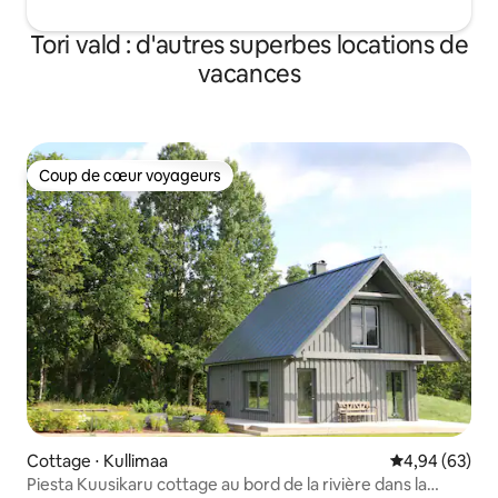
Tori vald : d'autres superbes locations de
vacances
Coup de cœur voyageurs
Coup de cœur voyageurs
Cottage ⋅ Kullimaa
Évaluation mo
4,94 (63)
Piesta Kuusikaru cottage au bord de la rivière dans la