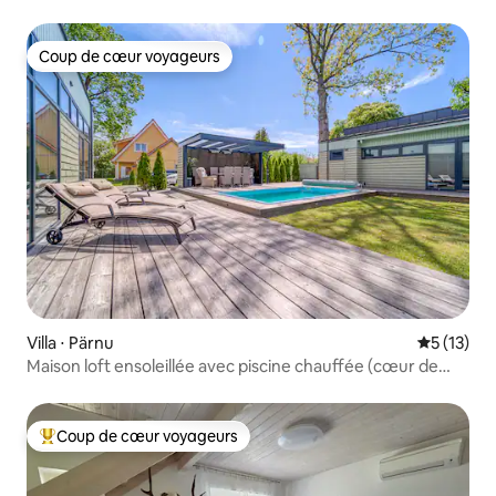
région de Soomaa
Coup de cœur voyageurs
Coup de cœur voyageurs
Villa ⋅ Pärnu
Évaluation
5 (13)
Maison loft ensoleillée avec piscine chauffée (cœur de
PÄRNU)
Coup de cœur voyageurs
Coups de cœur voyageurs les plus appréciés